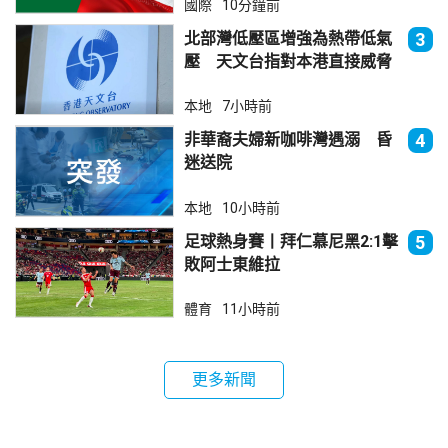
國際
10分鐘前
北部灣低壓區增強為熱帶低氣
3
壓 天文台指對本港直接威脅
不大
本地
7小時前
非華裔夫婦新咖啡灣遇溺 昏
4
迷送院
本地
10小時前
足球熱身賽丨拜仁慕尼黑2:1擊
5
敗阿士東維拉
體育
11小時前
更多新聞