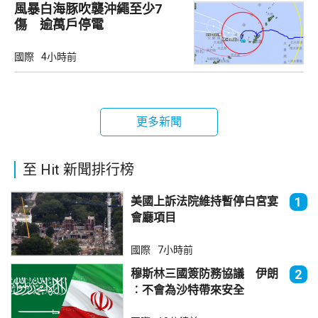
風暴白海豚吹襲沖繩至少7
傷 逾萬戶停電
國際
4小時前
更多新聞
至 Hit 新聞排行榜
美國上訴法院維持暫停白宮宴
1
會廳項目
國際
7小時前
穆斯林三國簽防務協議 伊朗
2
︰不會為沙特帶來安全