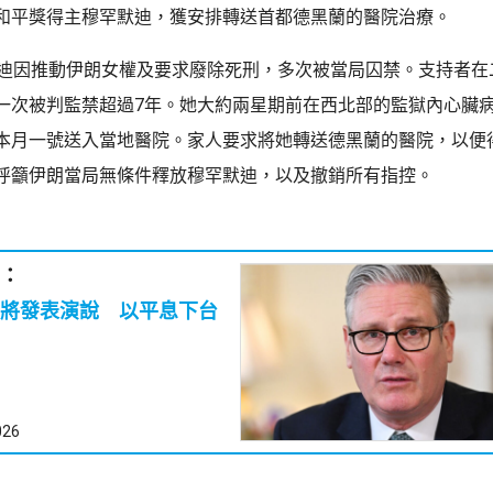
和平獎得主穆罕默迪，獲安排轉送首都德黑蘭的醫院治療。
默迪因推動伊朗女權及要求廢除死刑，多次被當局囚禁。支持者在
一次被判監禁超過7年。她大約兩星期前在西北部的監獄內心臟
本月一號送入當地醫院。家人要求將她轉送德黑蘭的醫院，以便
呼籲伊朗當局無條件釋放穆罕默迪，以及撤銷所有指控。
：
將發表演說 以平息下台
026