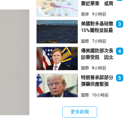
靠近華東 或周
日登陸浙閩沿岸
兩岸
9小時前
美國對多晶硅徵
3
15%關稅並設最
低價格 盧特尼
國際
7小時前
克：中國無法再
傾銷
傳美國防部次長
4
訪華受阻 因北
京不滿美對台軍
國際
8小時前
售
特朗普承認部分
5
彈藥供應緊張
稱霍峽協議未達
國際
10小時前
成
更多新聞