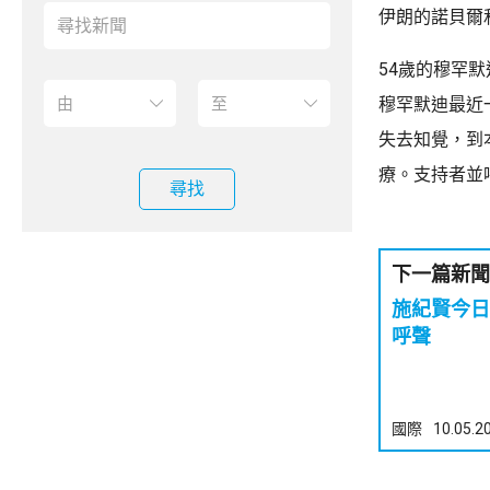
伊朗的諾貝爾
54歲的穆罕
穆罕默迪最近
失去知覺，到
療。支持者並
尋找
下一篇新聞
施紀賢今日
呼聲
國際
10.05.2