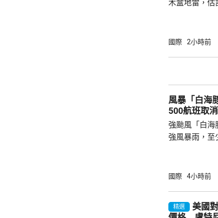
木盒地雷，估
至南韓。當地
官兵發現，亦
近海面發現可
國際
2小時前
枚木盒地雷，
仍具爆炸危險，隨後
隊已在江華島
尋行動，亦晝
風暴「白海
區域。
500航班取消
強颱風「白海
強風暴雨，至
受風暴影響，
島今日共有47
機取消。沖繩
國際
4小時前
向全線封閉。 「白海豚」的暴風圈覆蓋沖繩本
島和鹿兒島縣
美國對
精選
每小時144公
價格 盧特