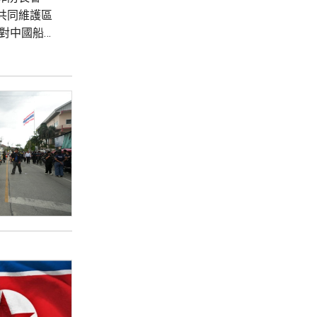
共同維護區
對中國船隻
嚴重關切，
的方式行