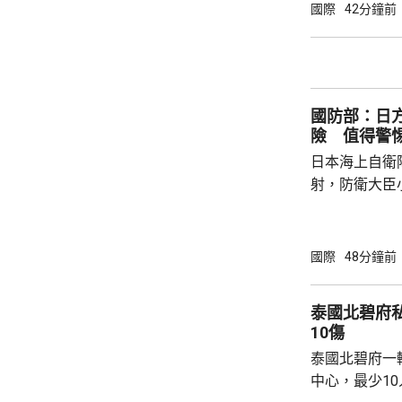
剿與固守等演
國際
42分鐘前
聯訓，有助進
強兩軍務實合作。 兩國對上一次軍
7月，當時在
恐行動為背景的
國防部：日
訓練。至於「神
險 值得警
日本海上自衛
射，防衛大臣
峻、最複雜的
一種反擊手段
批評日方加快
國際
48分鐘前
獗、十分危險
日方所謂周邊
泰國北碧府
守防衛規制，加
10傷
說，真正威脅
泰國北碧府一
恰是日本國內謀
中心，最少1