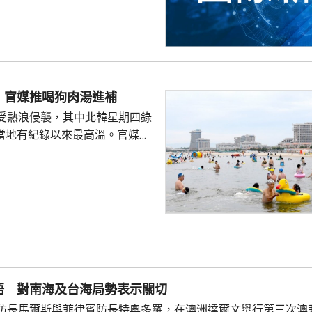
展開救援，將傷者送院治理，事
查。
 官媒推喝狗肉湯進補
受熱浪侵襲，其中北韓星期四錄
創當地有紀錄以來最高溫。官媒
日前刊登文章，介紹消暑食品，
的醫生，建議進食西瓜、青瓜等
推介進食狗肉湯、紅豆粥等營養
勞動新聞》另一篇專題文章形容
的夏季食品，並引用諺語，指狗
浪，為領袖
民形象，包括回顧金正恩以往在
地盤和工廠的情況，以...
晤 對南海及台海局勢表示關切
防長馬爾斯與菲律賓防長特奧多羅，在澳洲達爾文舉行第三次澳