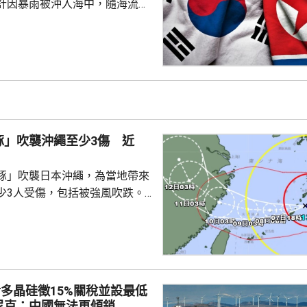
計因暴雨被沖入海中，隨海流漂
政府指，部分木盒地雷是由巡邏
有垂釣人士通報，在港口碼頭附
疑漂浮物，軍方到場後打撈出3
其中1枚為空盒，其餘2枚經確認
安全引爆。 南韓海軍陸戰
、西部島嶼和沿海地區，展開搜
夜巡查港口、碼頭和海灘等重點
豚」吹襲沖繩至少3傷 近
豚」吹襲日本沖繩，為當地帶來
少3人受傷，包括被強風吹跌。
沖繩逾2千戶停電。沖繩和鹿兒
0班航機取消，明日亦有300班
各地實施交通管制，高速公路雙
奄美群島，中心附近最大風速為
多晶硅徵15%關稅並設最低
里，最高陣風風速每小時198公
尼克：中國無法再傾銷