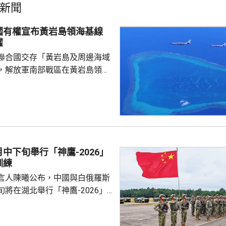
新聞
國有權宣布黃岩島領海基線
權
聯合國交存「黃岩島及周邊海域
，解放軍南部戰區在黃岩島領
邊海空域組織海空聯合演訓，中
近海域組織維權執法管控演練，
 國防部新聞發言人陳
島是中國固有領土，中方持續、
使主權和管轄權，是唯一有權依
黃岩島領海基線的國家，譴責菲
中下旬舉行「神鷹-2026」
犯中國領土主權，違反國際法與
訓練
則，非法無效，而中方組織...
言人陳曦公布，中國與白俄羅斯
將在湖北舉行「神鷹-2026」
練，以聯合城鎮反恐行動為課
偵察與反偵察、奪控與防衛、清