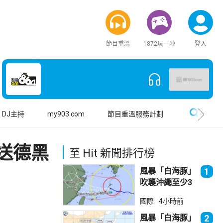
節目重溫
1872玩一陣
登入
搜尋
DJ主持
my903.com
節目重溫服務計劃
送德黑
至 Hit 新聞排行榜
風暴「白海豚」
1
吹襲沖繩至少3
傷 近500航班
國際
4小時前
取消
風暴「白海豚」
2