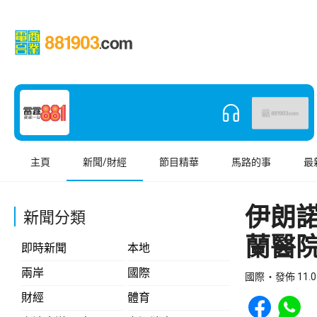
主頁
新聞/財經
節目精華
馬路的事
最
伊朗
新聞分類
蘭醫
即時新聞
本地
兩岸
國際
國際
發佈 11.0
Share to Face
Share t
財經
體育