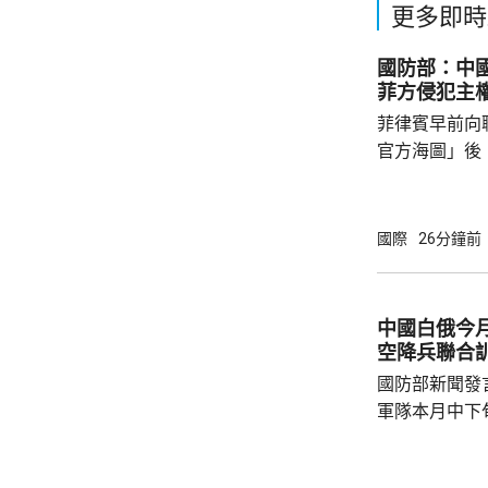
更多即時
國防部：中
菲方侵犯主
菲律賓早前向
官方海圖」後
海、領空和周
國海警亦在附
被菲方批評是非法行為。
國際
26分鐘前
曦強調，黃岩
和平、有效行
據國際法宣布
中國白俄今月
方行徑嚴重侵
空降兵聯合
國際關係基本準
國防部新聞發
軍隊本月中下旬
空降兵聯合訓
題，主要開展