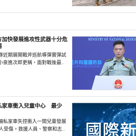
練，是雙方第4次舉行有關系列
一步提升參訓部隊實戰能力，加
演是在前年
白俄羅斯布列斯特附近舉行以反
「雄鷹突擊-2024」陸軍聯合
方加快發展進攻性武器十分危
鷹」系列對上一次...
惕
隊近期展開戰斧巡航導彈實彈試
小泉進次郎更稱，面對戰後最嚴
安全環境，遠程導彈將成為日本
。國防部新聞發言人陳曦回應，
發展進攻性武器的動向日益猖
，值得地區國家高度警惕，強調
安全威脅只是突破和平憲法和專
私家車衝入兒童中心 最少
速推進再軍事化的藉口。 陳曦
日本安全、地區和平穩定的，恰
輛私家車失控衝入一間兒童發展
求擴軍備武、加速再軍事化...
0人受傷。救援人員、警察和志願