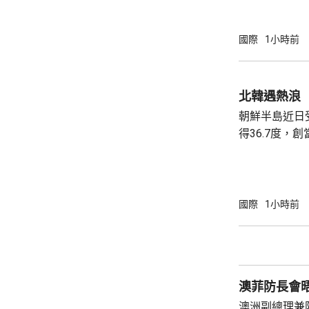
團體正在現場
故原因有待調
國際
1小時前
北韓遇熱浪
朝鮮半島近日
得36.7度，
《勞動新聞》
引述平壤醫院
消暑食品，亦
食品進補。《
國際
1小時前
狗肉湯是傳統
肉湯有藥用價值。 北韓官媒亦藉熱
金正恩建立親
酷熱天氣下視察
澳菲防長會
澳洲副總理兼