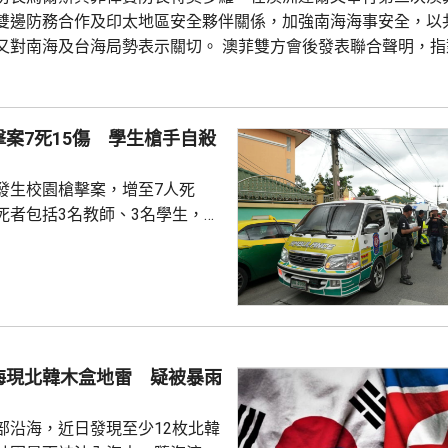
雙邊防務合作及印太地區安全夥伴關係，加強南海海事安全，以
又對南海及台海局勢表示關切。 澳菲雙方會後發表聯合聲明，指
律賓船隻及發射水砲等危險行為，造成菲律賓海軍人員受傷表示
能導致局勢升級和誤判，期望所有軍隊和海上力量以專業和安全
.
案7死15傷 學生槍手自殺
發生校園槍擊案，增至7人死
死者包括3名教師、3名學生，以
手，另外有15人受傷，其中2人
手案發後一度匿藏在學校附近，
身亡。警方到場疏散學校師生，
，19歲男槍手懷疑因不滿老師，
一間中學脅持師生，至少1死7
海現北韓木盒地雷 疑被暴雨
是校長。
部沿海，近日發現至少12枚北韓