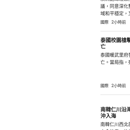
議，同意深化
域和平穩定，
在南海衝撞菲
國際
2小時前
指這些行為可
動，同時重申..
泰國校園槍擊
亡
泰國暖武里府
亡。當局指，
及一名學生槍
重傷。據報槍
後來證實自殺
國際
2小時前
正調查案件。 泰國南部宋卡府今年2月亦曾發
生校園槍擊案
偷警槍後闖入
南韓仁川沿
傷，當中死者
沖入海
南韓仁川西北