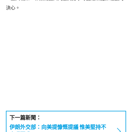
決心。
下一篇新聞：
伊朗外交部：向美提慷慨提議 惟美堅持不