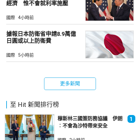
經濟 惟不會就利率施壓
國際
4小時前
據報日本防衛省申請8.9萬億
日圓或以上防衛費
國際
5小時前
更多新聞
至 Hit 新聞排行榜
穆斯林三國簽防務協議 伊朗
1
︰不會為沙特帶來安全
國際
2小時前