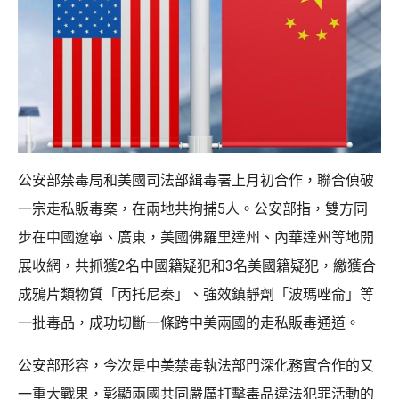
公安部禁毒局和美國司法部緝毒署上月初合作，聯合偵破
一宗走私販毒案，在兩地共拘捕5人。公安部指，雙方同
步在中國遼寧、廣東，美國佛羅里達州、內華達州等地開
展收網，共抓獲2名中國籍疑犯和3名美國籍疑犯，繳獲合
成鴉片類物質「丙托尼秦」、強效鎮靜劑「波瑪唑侖」等
一批毒品，成功切斷一條跨中美兩國的走私販毒通道。
公安部形容，今次是中美禁毒執法部門深化務實合作的又
一重大戰果，彰顯兩國共同嚴厲打擊毒品違法犯罪活動的