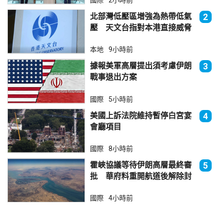
北部灣低壓區增強為熱帶低氣
2
壓 天文台指對本港直接威脅
不大
本地
9小時前
據報美軍高層提出須考慮伊朗
3
戰事退出方案
國際
5小時前
美國上訴法院維持暫停白宮宴
4
會廳項目
國際
8小時前
霍峽協議等待伊朗高層最終審
5
批 華府料重開航道後解除封
鎖
國際
4小時前