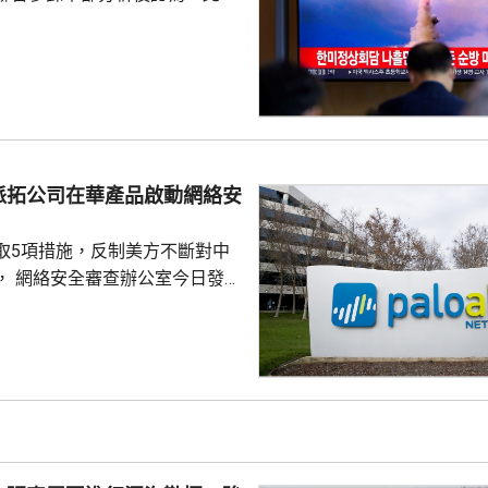
道導彈。南韓軍方加強監視警
共享北韓彈道導彈的信息，並保
是今年以來的第10次。美國同南
行戰區級的「乙支自由護盾」聯
認為，北韓今次試射導彈，是向
，並展示軍事威懾。
派拓公司在華產品啟動網絡安
取5項措施，反制美方不斷對中
， 網絡安全審查辦公室今日發公
全公司、派拓（Palo Alto
s）在華銷售產品啟動網絡安全審查。
障關鍵信息基礎設施安全穩定運
安全風險隱患，維護國家安全，
全法》及《網絡安全法》，對派
查。 商務部昨日宣布對
反制措施，包括加強無人機相關