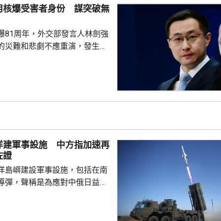
用核爆受害者身份 謀突破無
爆81周年，外交部發言人林劍強
的災難和悲劇不應重演，發生核
更應反思銘記，日本軍國主義侵
長鳴。 林劍批評，日本
篡改歷史事實，政治利用「核爆
標籤博取國際同情，刻意淡化日
家造成數千萬人民傷亡，妄圖洗
執政當局近來更企圖整軍擴武，
對日本的核保護、圖謀突破「無
洋建軍事設施 中方指加速再
相官邸高官甚至叫囂謀...
佐證
洋島嶼建設軍事設施，包括在南
導彈，聲稱是為應對中俄日益頻
。中國外交部發言人林劍批評日
加速再軍事化的又一佐證，敦促
抹黑，切實反躬自省，認真汲取