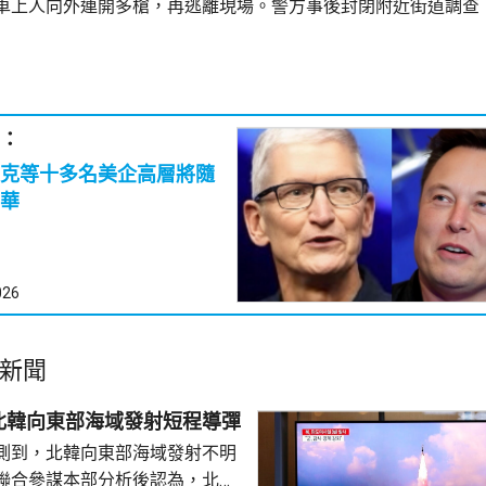
車上人向外連開多槍，再逃離現場。警方事後封閉附近街道調查
：
克等十多名美企高層將隨
華
026
新聞
北韓向東部海域發射短程導彈
測到，北韓向東部海域發射不明
聯合參謀本部分析後認為，北韓