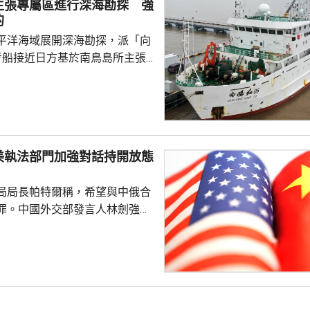
主張專屬區進行深海勘探 強
...
的
平洋海域展開深海勘探，派「向
考船接近日方基於南鳥島所主張
。被問到中方是否計劃在太平洋
的稀土資源，中國外交部發言人
中方開展的海洋科研活動服務是
格遵守國際法規定，旨在提升全
科學認知、促進國際社會整體利
美執法部門加強對話持開放態
劍強調，中國一貫奉行防禦性國
局局長帕特爾稱，希望與中俄合
艦在有關海域活動完全符...
罪。中國外交部發言人林劍強
美國執法部門加強對話溝通持開
繼續本著平等、尊重和互惠精
展執法領域合作。至於雙方是否
行動和人員交流，要向主管部門