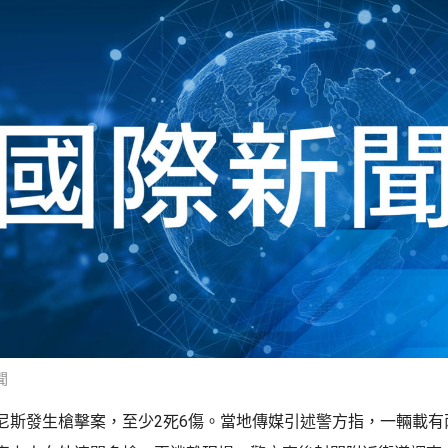
聞
尼斯發生槍擊案，至少2死6傷。當地傳媒引述警方指，一輛載有