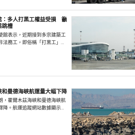
在錯誤道路越走越遠。 林劍
日本肆意侵略擴張，犯下滔天罪
館：多人打黑工權益受損 籲
國和世界帶來深重災難，時至今
惑跳槽
省歷史，還故技重施，不斷炮製
使館表示，近期接到多宗建築工
虛假敘事，掩蓋持續強軍擴...
非法務工，即俗稱「打黑工」，
侵害的案件報告，提醒在當地的
嚴格遵守中國和以色列勞務合作
地法律規定，簽訂正規勞務合
應保險，持有效工作簽證合法務
，切勿輕信不法分子的虛假宣傳
 使館呼籲，要特別關
峽和曼德海峽航運量大幅下降
對「打黑工」行為，正採取越來
朗，霍爾木茲海峽和曼德海峽航
頓和打擊，凡被查處者均會...
驟降。航運追蹤網站數據顯示，
船通過霍爾木茲海峽，少過前一
德海峽方面，數據顯示，只有1艘
的散裝貨船通過，遠少於前一日