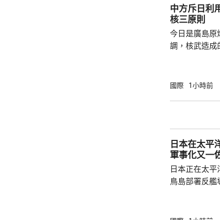
中方斥日利
核三原則
今日是廣島原
調，核武造成
爆的特定背景
略擴張的教訓必須警鐘
右翼勢力長期
國際
1小時前
受害者」身份
本侵略周邊國
脫侵略罪責，
尋求美國強化
日本在太平
核三原則」，首
軍事化又一
日本正在太平
鳥島部署反艦
繁的軍事行動
方有關行徑是
日方停止造謠