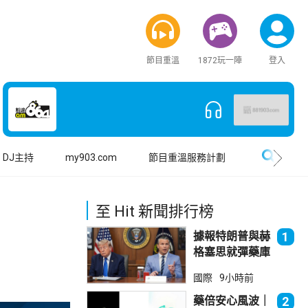
節目重溫
1872玩一陣
登入
搜尋
DJ主持
my903.com
節目重溫服務計劃
至 Hit 新聞排行榜
據報特朗普與赫
1
格塞思就彈藥庫
存問題爭執
國際
9小時前
藥倍安心風波｜
2