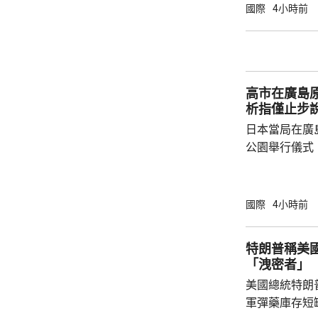
的20艘。 報道指，伊朗戰事2月開始前，每日
國際
4小時前
約有130至1
德海峽就每日
密切的胡塞武
施海上封鎖，回
高市在廣島原
析指僅止步
日本當局在廣
公園舉行儀式
首相高市早苗
經歷原爆的國
懈努力的使命
國際
4小時前
則」。不過，
原爆紀念日致
特朗普稱美
述指明未來方
「洩密者」
明，可能反映
美國總統特朗
意向。 
軍彈藥庫存短