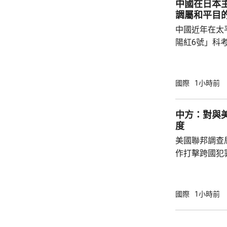
中國在日本
兩用物項對出口管
調屬和平目
中國近年在太
陽紅6號」科
的專屬經濟區
海底開採潛在
林劍回應說，
國際
1小時前
和平目的，嚴
人類對海洋的
中方：對與
益。 至於中國航母「遼寧艦」去年6月進入太
度
平洋區域，林
美國聯邦調查
防政策，中國軍
作打擊跨國犯
調，中方對與
放態度，願意
神，與美方開
國際
1小時前
展開聯合抓捕
詢問。