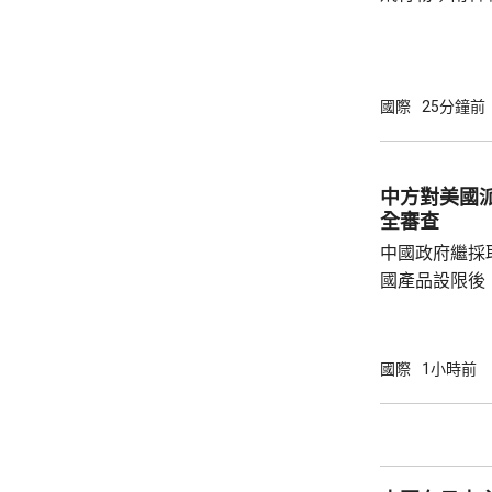
發射了短程彈
戒，並同美日
持戒備態勢。 今次是北韓時隔42天再度發射
彈道導彈，也
國際
25分鐘前
韓今個月將舉
合軍演；分析
美韓表達不滿
中方對美國
全審查
中國政府繼採
國產品設限後
告，對美國網絡安
Network
公告指，為保
國際
1小時前
行，防範網絡
依據《國家安
拓產品實施網絡安全審
美國採取5項