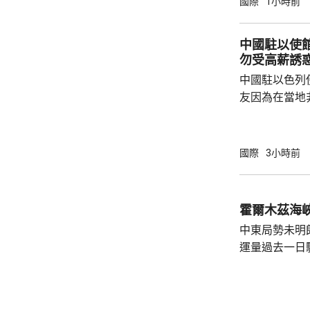
國際
1小時前
歷史教訓，不要
說，二戰時期
中國駐以使
行，為亞洲鄰
勿受高薪誘
日不僅拒絕反
中國駐以色列
周邊國家威脅等
友因為在當地
而導致權益受
建築工人務必
政策要求和當
國際
3小時前
同，並投保相
工，踏實賺錢
和高薪誘惑，輕易跳槽。
霍爾木茲海
注以色列方面
中東局勢未明
越嚴厲的清理整
運量過去一日
周三只有2艘
日的8艘。曼
懸掛巴哈馬旗