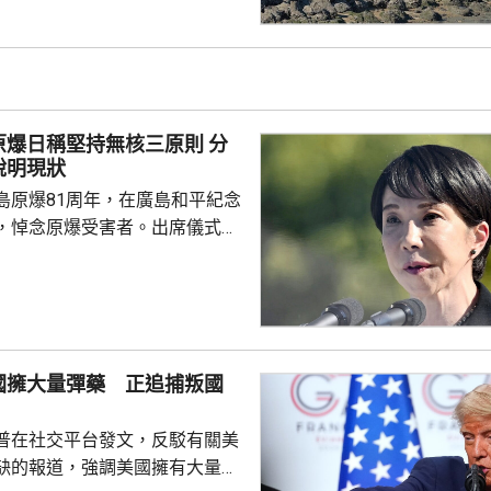
40艘船通過霍爾木茲海峽，而曼
有60至70艘船過航。與伊朗關係
裝，上月在紅海對沙特阿拉伯實
應沙特發動...
爆日稱堅持無核三原則 分
說明現狀
島原爆81周年，在廣島和平紀念
，悼念原爆受害者。出席儀式的
致辭時指，日本作為世界上唯一
家，肩負為實現無核武世界而不
，強調將繼續堅持「無核三原
共同社分析指，近年日本首相在
辭常使用「在堅持的同時」等表
國擁大量彈藥 正追捕叛國
向，但高市今次僅止步於現狀說
高市一貫主張修改無核三原則的
普在社交平台發文，反駁有關美
高市在就任首相前就一直主張修改...
缺的報道，強調美國擁有大量彈