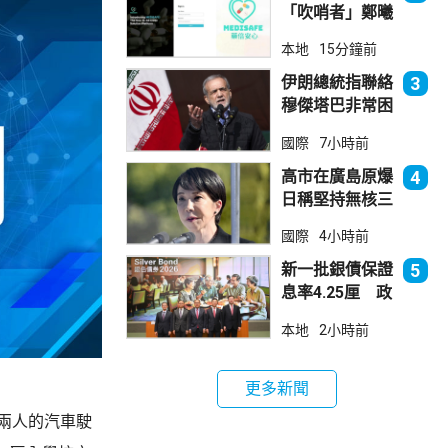
「吹哨者」鄭曦
琳踢保 警：仍
本地
15分鐘前
進行刑事調查
伊朗總統指聯絡
3
穆傑塔巴非常困
難 斥有人試圖
國際
7小時前
製造分裂
高市在廣島原爆
4
日稱堅持無核三
原則 分析指僅
國際
4小時前
止步說明現狀
新一批銀債保證
5
息率4.25厘 政
府：參考市況具
本地
2小時前
吸引力
更多新聞
兩人的汽車駛