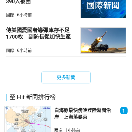
390人被困
國際
6小時前
傳美國愛國者導彈庫存不足
1700枚 副防長促加快生產
武器
國際
6小時前
更多新聞
至 Hit 新聞排行榜
白海豚最快傍晚登陸浙閩沿
1
岸 上海落暴雨
兩岸
1小時前