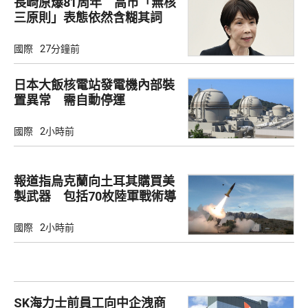
長崎原爆81周年 高市「無核
三原則」表態依然含糊其詞
國際
27分鐘前
日本大飯核電站發電機內部裝
置異常 需自動停運
國際
2小時前
報道指烏克蘭向土耳其購買美
製武器 包括70枚陸軍戰術導
彈
國際
2小時前
SK海力士前員工向中企洩商