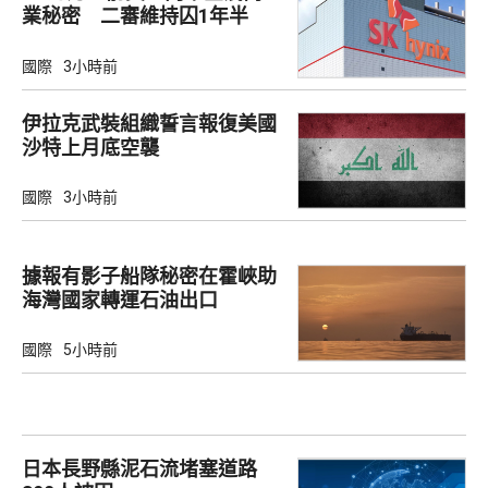
業秘密 二審維持囚1年半
國際
3小時前
伊拉克武裝組織誓言報復美國
沙特上月底空襲
國際
3小時前
據報有影子船隊秘密在霍峽助
海灣國家轉運石油出口
國際
5小時前
日本長野縣泥石流堵塞道路