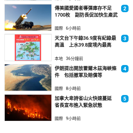
傳美國愛國者導彈庫存不足
2
1700枚 副防長促加快生產武
器
國際
6小時前
天文台下午錄36.9度有紀錄最
3
高溫 上水39.8度境內最高
本地
36分鐘前
伊朗提出開放霍爾木茲海峽條
4
件 包括撤軍及賠償等
國際
8小時前
加拿大卑詩省山火快速蔓延
5
省長宣布進入緊急狀態
國際
9小時前