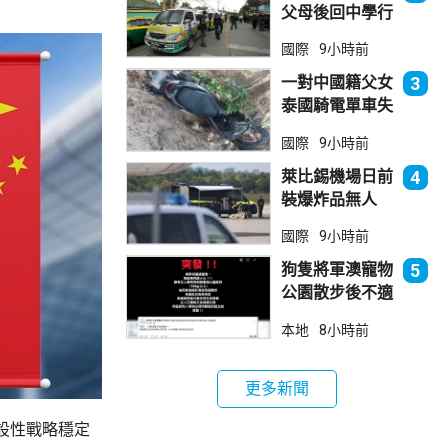
父母後回中學行
兇 累計最少8
國際
9小時前
死23傷
一對中國籍父女
3
泰國騎電單車失
控墮崖 1死1
國際
9小時前
傷
萊比錫機場日前
4
裝爆炸品無人
機 由一名司機
國際
9小時前
發現再踢落
狗隻將軍澳寵物
5
公園散步後不適
死亡 警列雜項
本地
8小時前
跟進
更多新聞
設性戰略穩定