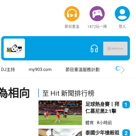
節目重溫
1872玩一陣
登入
搜尋
DJ主持
my903.com
節目重溫服務計劃
為相向
至 Hit 新聞排行榜
足球熱身賽丨拜
1
仁慕尼黑2:1擊
敗阿士東維拉
體育
8小時前
泰國少年槍殺祖
2