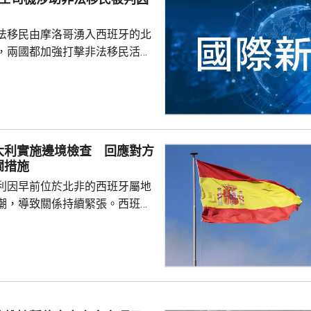
法移民由摩洛哥湧入西班牙的北
，兩國都加強打擊非法移民活
，有7名的士司機因為協助非法
最多6個月，及罰款1070美
車接載非法移民到邊境城鎮，協
境。由於當地正值律師全國罷
大利實施邊境檢查 回應對方
律師辯護下，被裁定罪成。人權
關措施
休達爆發移民危機後，已有最少
利因早前位於北非的西班牙屬地
候審，涉及攻擊公職人員和...
潮，導致關係持續緊張。西班牙
拒絕取消針對西班牙的邊境檢查
自意大利的旅客實施邊境檢查。
六起在機場及港口執行，除非情
下月7日。 西班牙政府早
在周日前取消針對來自西班牙旅
檢查，否則採取相應措施。意大