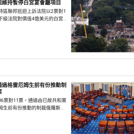
院維持暫停白宮宴會廳項目
硬，表明不會接受來自外部的最
特區聯邦巡迴上訴法院以2票對1
涉及國家安全和邊境管理...
下級法院對價值4億美元的白宮
布暫停令。但上訴法院的裁決將
行，以便政府有時間提出上訴。總
交平台發文，指裁決不公，聲言
官早前指，
法律賦予特朗普在未經國會批准
廳的權力。政府辯稱，白宮宴會
型正式活動，以及保障白宮安全
通過格雷厄姆生前有份推動制
案
86票對11票，通過由已故共和黨
姆生前有份推動的制裁俄羅斯法
斯用於俄烏戰事的資金來源。 有
統特朗普，向全球購買最多俄羅
氣的5個國家，包括中國及印度