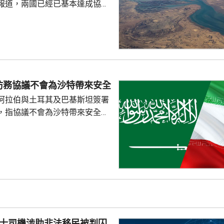
報道，兩國已經已基本達成協議
層級作最終審批。 有美國官
與阿曼的磋商取得進展，華府預
協議，在雙方正式公布協議，並
不受阻礙後，美國會解除對伊朗
路透社引述華府官員指，美國會
諾的情況，採取行動。 美軍中
防務協議不會為沙特帶來安全
，自上月中恢復對伊朗實施海上
阿拉伯與土耳其及巴基斯坦簽署
令51艘船隻改變航...
，指協議不會為沙特帶來安全。
家安全與外交政策委員會發言人
平台發文，指沙特多年來被美國
仍然未能得到安全，認為沙特如
不必向他人乞求安全。 自美國
底向伊朗採取軍事行動以來，沙
美國盟友多次受到伊朗攻擊。根
其及巴基斯坦簽署的聯合防務協
任何一國遭受武裝攻擊，...
的士司機涉助非法移民被判囚