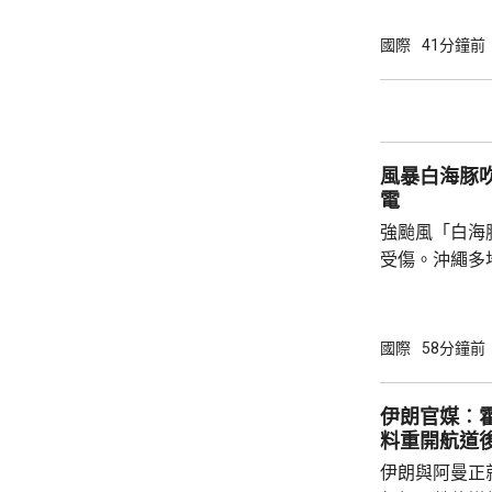
為相關行為構
事的誠信產生
國際
41分鐘前
的理事職位，
庫克的律師發
何正當理由可以解
8月底亦曾以欺
風暴白海豚
電
強颱風「白海
受傷。沖繩多
民眾被強風吹
施時跌倒受傷
島縣奄美群島
國際
58分鐘前
航班取消。 「白海豚」威力強大，中心附近最
大風速每小時
伊朗官媒︰
216公里，沖
料重開航道
毫米，預計「
伊朗與阿曼正
影響持續較長