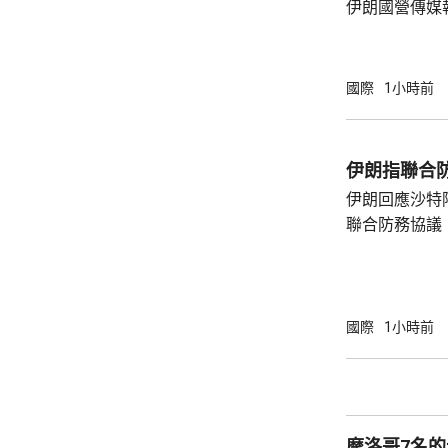
伊朗國營傳媒
框架，正等待更高
員透露，伊朗
料很快會達成
國際
1小時前
恢復商業航運
的海上封鎖。
視乎伊朗履行承
伊朗指聯合
央司令部公布
伊朗回應沙特
封鎖以來，合共
聯合防務協議
伊朗議會的國
雷扎伊在社交
單方面榨取，
果改變政策，就
國際
1小時前
及以色列二月
特及區內其他
據沙特與土耳
議，如果三國中
摩洛哥7名