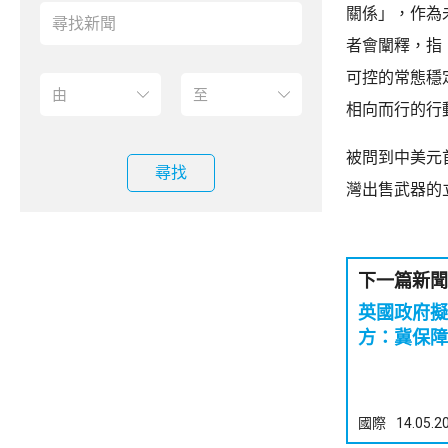
關係」，作為
者會闡釋，指
可控的常態穩
相向而行的行
被問到中美元
尋找
灣出售武器的
下一篇新聞
英國政府擬
方：冀保障
國際
14.05.2