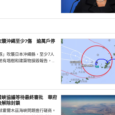
成疏忽，令人對她出任聯儲局理
質疑，因此特朗普正考慮撒銷她
要求她在21日內提交書面回覆。
聲明否認指控，強調白宮沒有任
除庫克的職務。 特朗普去年
詐抵押貸款為由，解除庫...
吹襲沖繩至少7傷 逾萬戶停
豚」吹襲日本沖繩縣，至少7人
地有塌樹和建築物損毀報告，有
倒受傷，亦有民眾在準備防風措
。沖繩縣逾1.3萬戶停電，鹿兒
逾4萬戶停電。兩縣今日有300班
162公里，陣風最大風速每小時
霍峽協議等待最終審批 華府
繩部分地區24小時雨量超過200
後解除封鎖
白海豚」移動速度慢，對沖繩的
就霍爾木茲海峽問題進行磋商。
時間。