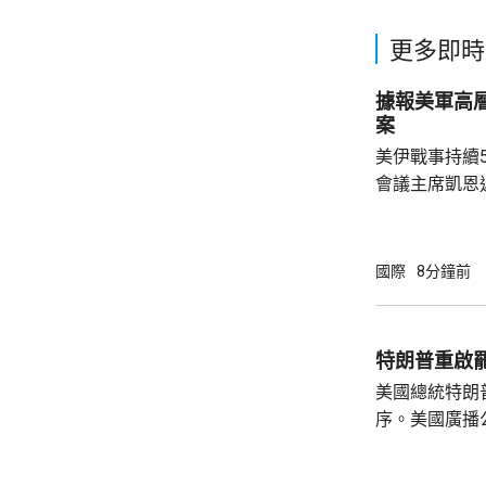
更多即時
據報美軍高
案
美伊戰事持續
會議主席凱恩
靠美軍的空中
標，而其他升
果，認為美國必
國際
8分鐘前
線新聞網引述
國務卿魯比奧
題。報道指，
特朗普重啟
彈藥庫存大減
美國總統特朗
恩與部份華府官
序。美國廣播
道，白宮副幕
由相信她在按