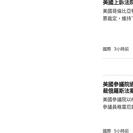
美國上訴法
利政府態度強
美國哥倫比亞
後通牒或施壓，
票裁定，維持
宴會廳項目頒
暫緩14日執
統特朗普在社
上訴至最高法院。 美國聯邦地區法
國際
3小時前
沒有任何聯邦
下，興建宴會
廳對於舉辦大
具有必要性。
美國參議院
裁俄羅斯法
美國參議院以
參議員格雷厄
案，打擊俄羅
關法案授權總
斯石油及天然
國際
5小時前