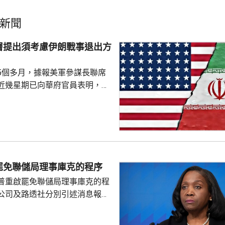
新聞
層提出須考慮伊朗戰事退出方
5個多月，據報美軍參謀長聯席
近幾星期已向華府官員表明，單
力量不能達到總統特朗普的目
級軍事行動的方案亦可能有反效
須有退出戰事的方案。 美國有
消息指，凱恩曾與副總統萬斯、
和中情局拉特克利夫討論有關議
由於空中力量的限制，加上憂慮
罷免聯儲局理事庫克的程序
，影響應對伊朗反擊的能力，凱
普重啟罷免聯儲局理事庫克的程
員都對特朗普提出，原訂上...
公司及路透社分別引述消息報
僚長周三去信庫克，稱有充分理
揭貸款協議中作出虛假陳述，認