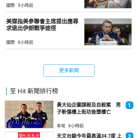
國際
5小時前
美媒指美參聯會主席提出應尋
求退出伊朗戰爭途徑
國際
6小時前
更多新聞
至 Hit 新聞排行榜
黃大仙企圖謀殺及自殺案 男
1
子斬傷樓上街坊後墮樓亡
本地
6小時前
天文台錄今年最高溫34.7度 上
2