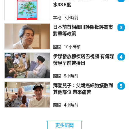
水38.5度
本地
7小時前
日本前首相細川護熙批評高市
3
對華等政策
國際
10小時前
伊媒發放穆傑塔巴視頻 有傳媒
4
發現早前曾播出
國際
5小時前
拜登兒子：父親癌細胞擴散到
5
其他部位 帶來痛苦
國際
4小時前
更多新聞