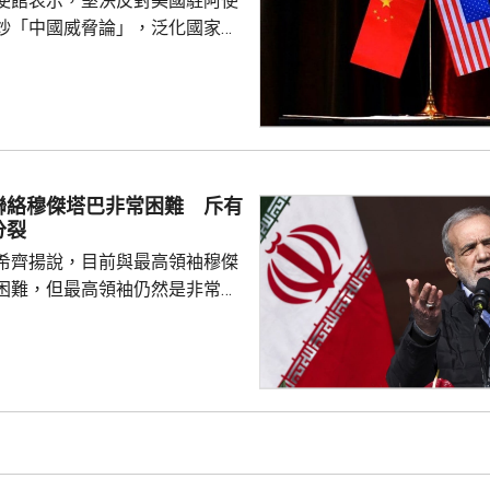
使館表示，堅決反對美國駐阿使
炒「中國威脅論」，泛化國家安
銷簽證方式阻止阿方企業與中國
正常合作，做法反映美方的傲慢
尊重他國主權並嚴重破壞自由市
美國一貫標榜民主自由價值觀，
外國民營企業在第三國的正常生
偽本質暴露無遺，敦促美方端正
聯絡穆傑塔巴非常困難 斥有
霸權行徑和政治操弄。 中方又
分裂
廷大使拉梅拉斯4月時亦...
希齊揚說，目前與最高領袖穆傑
困難，但最高領袖仍然是非常重
，能推動伊朗繼續前進，又指有
巴尊重不同意見的正常決策過
製造分裂。 伊朗國營電視
希齊揚引述穆傑塔巴指，即使最
過程中原則上持反對意見，但如
進，他也會接受。舉例指穆傑塔
關委員會提交報告後表示，只要