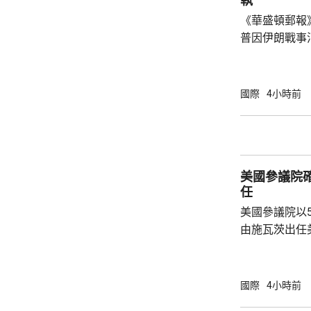
執
府應該透過投資
《華盛頓郵報
普因伊朗戰事
塞思爭執。報
席內閣會議期
題已經解決，
國際
4小時前
塞思為何自己
歸咎於副防長
分了解美國彈
美軍遠程制導
美國參議院
特朗普近日暫
任
擊...
美國參議院以
由施瓦茨出任美國
任美國副醫務
名出任疾控中
名的第三位疾
國際
4小時前
名的前眾議員