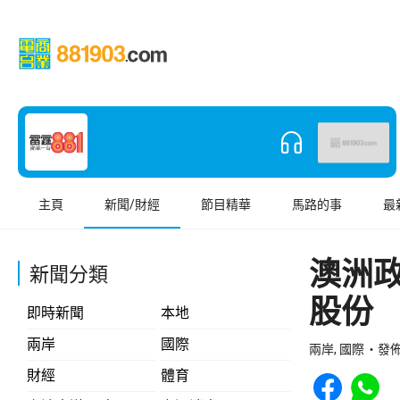
主頁
新聞/財經
節目精華
馬路的事
最
澳洲
新聞分類
股份
即時新聞
本地
兩岸
國際
兩岸, 國際
發佈 
Share to Face
Share t
財經
體育