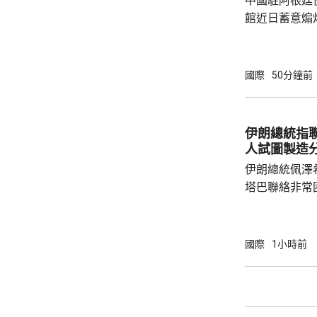
中國駐阿根廷
館近日蓄意煽
全概念，以吊
華為公司開展
與偏見，極不
國際
50分鐘前
場原則，批評
卻容不下一間
存和發展，虛
伊朗總統指
對華認知，停止
人試圖製造
指，美國駐阿根
伊朗總統佩澤
塔巴聯絡非常
要的力量泉源
人利用穆傑塔
程，試圖在伊朗內部
國際
1小時前
台報道，佩澤
高領袖在決策
果相關程序推
巴最近收到相