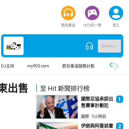
節目重溫
1872玩一陣
登入
搜尋
DJ主持
my903.com
節目重溫服務計劃
東出售
至 Hit 新聞排行榜
國際足協承認出
1
售賽事計劃犯
錯 惟仍全力支
國際
5小時前
持恩芬天奴
伊朗與阿曼就霍
2