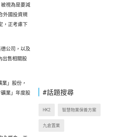
，被視為是要減
合外國投資規
定，正考慮下
英德公司，以及
內出售相關股
礦業」股份，
#話題搜尋
方礦業」年度股
HK2
智慧物業保養方案
九倉置業