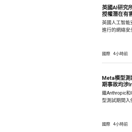
而被撤回提名
英國AI研究
的莫納雷茲，
授權潛在有
不一致為理由
英國人工智能
一年。 
進行的網絡安
透過互聯網，
授權的潛在有害行為。 報告
能體完成網絡
國際
4小時前
型開展122輪
超出設定範圍的行
公司的Claude
Meta模型
期事故均涉Irr
繼Anthropi
型測試期間入
模型Muse S
測試環境配置
入侵一家第三
國際
4小時前
Andy Sto