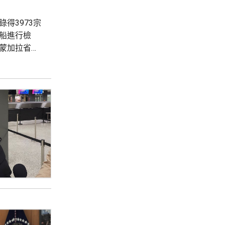
得3973宗
全船進行檢
蒙加拉省下
沙薩約65
實...