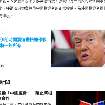
部發言人郭嘉昆說不了解具體情況，強調中方一貫反對泛化國家
動，呼籲澳洲切實尊重中國投資者的正當權益，為外國投資者提
商環境。
：
伊朗時間緊迫盡快達停戰
將一無所有
026
新聞
渲染「中國威脅」 阻止阿根
為合作