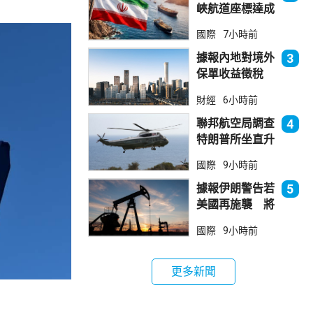
峽航道座標達成
一致 新航道大
國際
7小時前
部分途經伊朗領
海
據報內地對境外
3
保單收益徵稅
20% 保誠滙控
財經
6小時前
倫敦股價急跌
聯邦航空局調查
4
特朗普所坐直升
機遭遇的飛行安
國際
9小時前
全事件
據報伊朗警告若
5
美國再施襲 將
攻擊波斯灣地區
國際
9小時前
能源設施
更多新聞