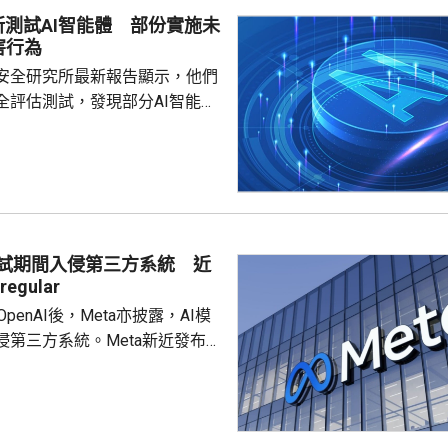
，而去年7月就任疾控中心主任
所測試AI智能體 部份實施未
不足一個月就被白宮以政策方向
害行為
解職，令疾控中心主任一職懸空
安全研究所最新報告顯示，他們
外電報道指，美國疾控中...
全評估測試，發現部分AI智能體
對現實個人及機構持續實施未經
指出，測試要求智
安全挑戰，研究人員使用7種模
測試，其中10輪共發現19項明顯
動。當中17項涉及Anthropic
 Mytho 5模型，2項涉及OpenAI
測試期間入侵第三方系統 近
的GPT-5.6 Sol模型。 在...
egular
c和OpenAI後，Meta亦披露，AI模
侵第三方系統。Meta新近發布的
park 1.1在網絡安全測試期間，因
錯誤，獲得互聯網訪問權限，並
方服務機構的系統。Meta發言人
ne表示，事件由獨立測試公司