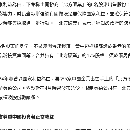
家利益為由，下令稀土開發商「北方礦業」的6名股東出售股份
影響力。財長查默斯強調有關做法是要保障國家利益，並確保符
要時亦會採取進一步行動。「北方礦業」表示已經知悉政府的決
6名股東的身份，不過澳洲傳媒報道，當中包括總部設於香港的
浩瀚投資集團等，合共持有「北方礦業」約17%股權，須於兩周
024年亦曾以國家利益為由，要求5家中國企業出售手上的「北方
予英德公司。查默斯在4月時曾發布禁令，限制英德公司在「北
票權及股份轉讓權。
實尊重中國投資者正當權益