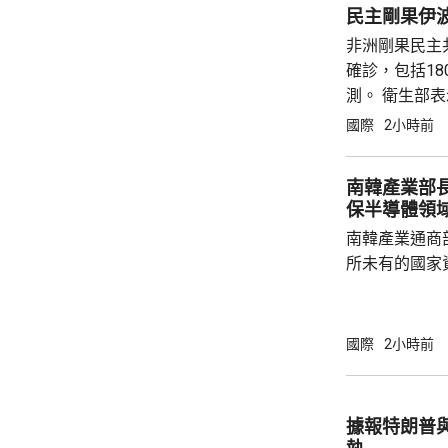
民主剛果伊波
報告中的方案獲
非洲剛果民主
確診，包括1
測。 衛生部
船後，出現疑
國際
2小時前
公里外的河道
南韓產業部
保半導體領
南韓產業通商
所未有的國家
科技競爭，南
否則將失去半導體領
一個論壇上表
國際
2小時前
體晶片市場規
度將成為決定
想像的發展速
據報特朗普
迫，而南韓的