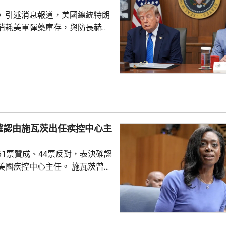
電力和供水等基礎設施...
》引述消息報道，美國總統特朗
消耗美軍彈藥庫存，與防長赫格
道指，特朗普上星期在大衛營出
間指，自己本來以為美軍彈藥問
但後來得知彈藥短缺，質問赫格
會被誤導。據報赫格塞思在會上
范伯格，指他未有確保特朗普充
藥庫存情況。報道引述消息指，
導彈與防空攔截彈庫存短缺，是
確認由施瓦茨出任疾控中心主
緩對伊朗發動新一輪大規模攻
51票贊成、44票反對，表決確認
疾控中心主任。 施瓦茨曾擔
總監，今年4月獲總統特朗普提
心主任，是特朗普重返白宮後提
控中心主任人選。特朗普最初提
韋爾登，因為未獲國會足夠支持