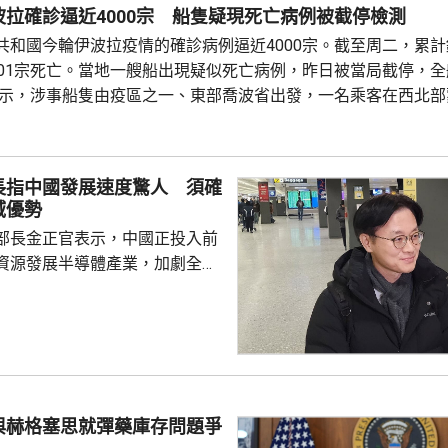
拉確診逼近4000宗 船隻疑現死亡病例被截停檢測
四分三票數支持，他就會接...
共和國今輪伊波拉疫情的確診病例逼近4000宗。截至周二，累計錄
801宗死亡。當地一艘船出現疑似死亡病例，昨日被當局截停，
表示，涉事船隻由疫區之一、東部喬波省出發，一名乘客在西北部
似伊波拉症狀，前往求醫後死亡；當局隨即展開追蹤，並在首都金
截停這艘船。有關部門已在周邊設立警戒區，衛生部門到場部署移動
長指中國發展速度驚人 須確
域優勢
部長金正官表示，中國正投入前
資源發展半導體產業，加劇全球
韓亦需要大力支持晶片生產商，
域的優勢。 金正官在南韓
示，預計到2030年前，全球記憶
模將增長至1萬億美元，發展速
性的競爭優勢，又指對中國超乎
度深感擔憂，形容現時形勢緊
與赫格塞思就彈藥庫存問題爭
半導體產業仍然有能力擴張，政