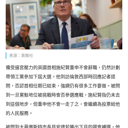
來源：美聯社
備受逼宮壓力的英國首相施紀賢重申不會辭職，仍然計劃
帶領工黨參加下屆大選。他到訪倫敦西部時回應記者提
問，否認首相任期已結束，強調仍有很多工作要做。被問
到一旦黨魁地位被挑戰時會否參選應戰，施紀賢指仍未去
到這個地步，但重申他不會一走了之，會繼續為投票給他
的人民服務。
被問到大曼徹斯特市長貝安德若勝出下月的國會補選，他