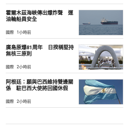
霍爾木茲海峽傳出爆炸聲 運
油輪船員安全
國際
1小時前
廣島原爆81周年 日揆稱堅持
無核三原則
國際
2小時前
阿根廷：願與巴西維持雙邊關
係 駐巴西大使將回國休假
國際
2小時前