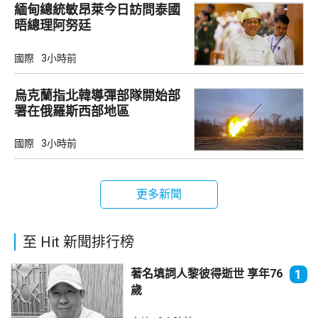
緬甸總統敏昂萊今日訪問泰國
晤總理阿努廷
國際
3小時前
烏克蘭指北韓導彈部隊開始部
署在俄羅斯西部地區
國際
3小時前
更多新聞
至 Hit 新聞排行榜
著名填詞人黎彼得逝世 享年76
1
歲