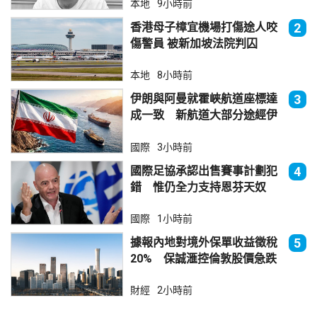
本地
9小時前
香港母子樟宜機場打傷途人咬
2
傷警員 被新加坡法院判囚
本地
8小時前
伊朗與阿曼就霍峽航道座標達
3
成一致 新航道大部分途經伊
朗領海
國際
3小時前
國際足協承認出售賽事計劃犯
4
錯 惟仍全力支持恩芬天奴
國際
1小時前
據報內地對境外保單收益徵稅
5
20% 保誠滙控倫敦股價急跌
財經
2小時前