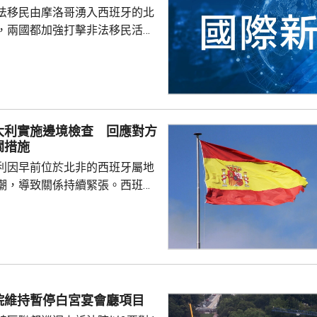
法移民由摩洛哥湧入西班牙的北
，兩國都加強打擊非法移民活
，有7名的士司機因為協助非法
最多6個月，及罰款1070美
車接載非法移民到邊境城鎮，協
境。由於當地正值律師全國罷
大利實施邊境檢查 回應對方
律師辯護下，被裁定罪成。人權
關措施
休達爆發移民危機後，已有最少
利因早前位於北非的西班牙屬地
候審，涉及攻擊公職人員和...
潮，導致關係持續緊張。西班牙
拒絕取消針對西班牙的邊境檢查
自意大利的旅客實施邊境檢查。
六起在機場及港口執行，除非情
下月7日。 西班牙政府早
在周日前取消針對來自西班牙旅
檢查，否則採取相應措施。意大
院維持暫停白宮宴會廳項目
硬，表明不會接受來自外部的最