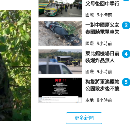
父母後回中學行
兇 累計最少8
國際
9小時前
死23傷
一對中國籍父女
3
泰國騎電單車失
控墮崖 1死1
國際
9小時前
傷
萊比錫機場日前
4
裝爆炸品無人
機 由一名司機
國際
9小時前
發現再踢落
狗隻將軍澳寵物
5
公園散步後不適
死亡 警列雜項
本地
8小時前
跟進
更多新聞