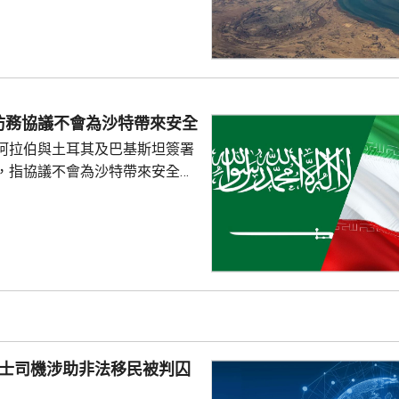
層級作最終審批。 有美國官
與阿曼的磋商取得進展，華府預
協議，在雙方正式公布協議，並
不受阻礙後，美國會解除對伊朗
路透社引述華府官員指，美國會
諾的情況，採取行動。 美軍中
防務協議不會為沙特帶來安全
，自上月中恢復對伊朗實施海上
阿拉伯與土耳其及巴基斯坦簽署
令51艘船隻改變航...
，指協議不會為沙特帶來安全。
家安全與外交政策委員會發言人
平台發文，指沙特多年來被美國
仍然未能得到安全，認為沙特如
不必向他人乞求安全。 自美國
底向伊朗採取軍事行動以來，沙
美國盟友多次受到伊朗攻擊。根
其及巴基斯坦簽署的聯合防務協
任何一國遭受武裝攻擊，...
的士司機涉助非法移民被判囚