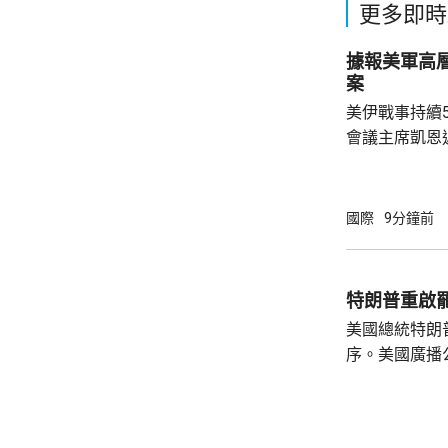
更多即時
據報美軍高
案
美伊戰事持續
會議主席凱恩
靠美軍的空中
標，而其他升
果，認為美國必
國際
9分鐘前
線新聞網引述
國務卿魯比奧
題。報道指，
特朗普重啟
彈藥庫存大減
美國總統特朗
恩與部份華府官
序。美國廣播
道，白宮副幕
由相信她在按
為相關行為構