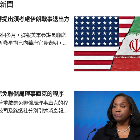
新聞
層提出須考慮伊朗戰事退出方
5個多月，據報美軍參謀長聯席
近幾星期已向華府官員表明，單
力量不能達到總統特朗普的目
級軍事行動的方案亦可能有反效
須有退出戰事的方案。 美國有
消息指，凱恩曾與副總統萬斯、
和中情局拉特克利夫討論有關議
由於空中力量的限制，加上憂慮
罷免聯儲局理事庫克的程序
，影響應對伊朗反擊的能力，凱
普重啟罷免聯儲局理事庫克的程
員都對特朗普提出，原訂上...
公司及路透社分別引述消息報
僚長周三去信庫克，稱有充分理
揭貸款協議中作出虛假陳述，認
成疏忽，令人對她出任聯儲局理