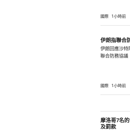
框架，正等待更高
員透露，伊朗
料很快會達成
國際
1小時前
恢復商業航運
的海上封鎖。
視乎伊朗履行承
伊朗指聯合
央司令部公布
伊朗回應沙特
封鎖以來，合共
聯合防務協議
伊朗議會的國
雷扎伊在社交
單方面榨取，
果改變政策，就
國際
1小時前
及以色列二月
特及區內其他
據沙特與土耳
議，如果三國中
摩洛哥7名
及罰款