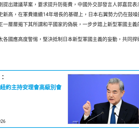
劃提出建議草案，要求提升防衛費，中國外交部發言人郭嘉昆表
史新高，在軍費連續14年增長的基礎上，日本右翼勢力仍在鼓噪
正一層層揭下其所謂和平國家的偽裝，一步步踏上新型軍國主義
太各國應高度警惕，堅決抵制日本新型軍國主義的妄動，共同捍
：
紐約主持安理會高級別會
026