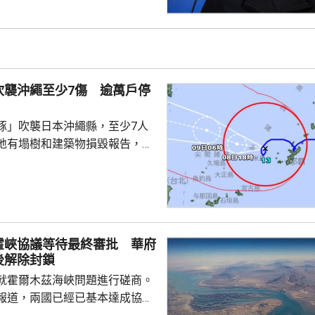
質疑，因此特朗普正考慮撒銷她
要求她在21日內提交書面回覆。
聲明否認指控，強調白宮沒有任
除庫克的職務。 特朗普去年
詐抵押貸款為由，解除庫...
吹襲沖繩至少7傷 逾萬戶停
豚」吹襲日本沖繩縣，至少7人
地有塌樹和建築物損毀報告，有
倒受傷，亦有民眾在準備防風措
。沖繩縣逾1.3萬戶停電，鹿兒
逾4萬戶停電。兩縣今日有300班
162公里，陣風最大風速每小時
霍峽協議等待最終審批 華府
繩部分地區24小時雨量超過200
後解除封鎖
白海豚」移動速度慢，對沖繩的
就霍爾木茲海峽問題進行磋商。
時間。
報道，兩國已經已基本達成協議