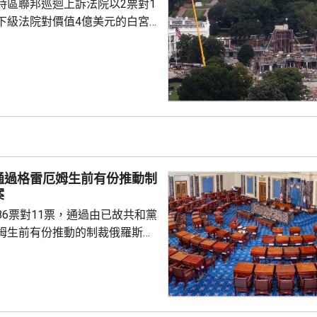
特區聯邦巡迴上訴法院以2票對1
涉及國家安全和邊境管理...
下級法院對價值4億美元的白宮
布暫停令。但上訴法院的裁決將
行，以便政府有時間提出上訴。總
交平台發文，指裁決不公，聲言
官早前指，
法律賦予特朗普在未經國會批准
廳的權力。政府辯稱，白宮宴會
型正式活動，以及保障白宮安全
通過格雷厄姆生前有份推動制
案
86票對11票，通過由已故共和黨
姆生前有份推動的制裁俄羅斯法
斯用於俄烏戰事的資金來源。 有
統特朗普，向全球購買最多俄羅
氣的5個國家，包括中國及印度
裁俄羅斯總統普京、俄羅斯的軍