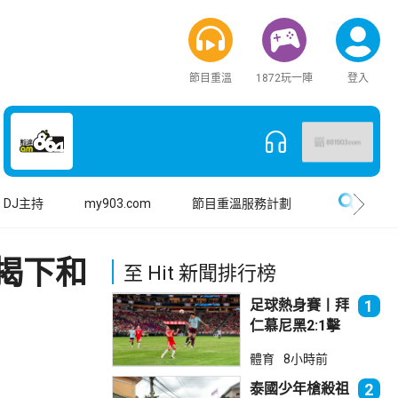
節目重溫
1872玩一陣
登入
搜尋
DJ主持
my903.com
節目重溫服務計劃
揭下和
至 Hit 新聞排行榜
足球熱身賽丨拜
1
仁慕尼黑2:1擊
敗阿士東維拉
體育
8小時前
泰國少年槍殺祖
2