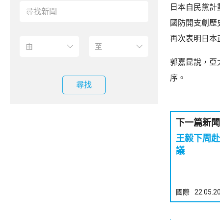
日本自民黨計
國防開支創歷
再次表明日本
郭嘉昆說，亞
序。
尋找
下一篇新聞
王毅下周赴
議
國際
22.05.2