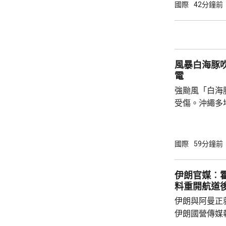
事的誠信產生
國際
42分鐘前
的理事職位，
庫克的律師發
何正當理由可以解
8月底亦曾以欺
風暴白海豚
電
強颱風「白海
受傷。沖繩多
民眾被強風吹
施時跌倒受傷
島縣奄美群島
國際
59分鐘前
航班取消。 「白海豚」威力強大，中心附近最
大風速每小時
伊朗官媒︰
216公里，沖
料重開航道
毫米，預計「
伊朗與阿曼正
影響持續較長
伊朗國營傳媒