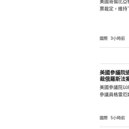
美國哥倫比亞
後通牒或施壓，
票裁定，維持
宴會廳項目頒
暫緩14日執
統特朗普在社
上訴至最高法院。 美國聯邦地區法
國際
3小時前
沒有任何聯邦
下，興建宴會
廳對於舉辦大
具有必要性。
美國參議院
裁俄羅斯法
美國參議院以
參議員格雷厄
案，打擊俄羅
關法案授權總
斯石油及天然
國際
5小時前
加徵關稅、制