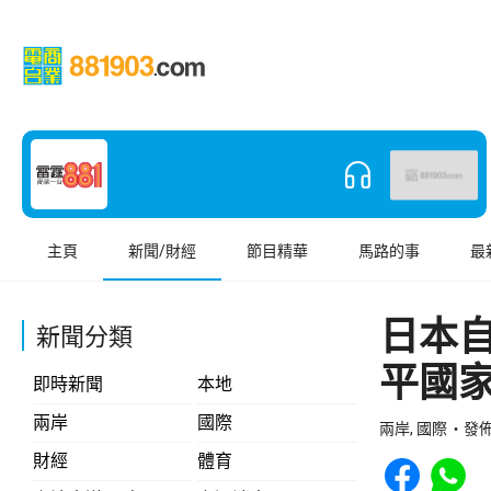
主頁
新聞/財經
節目精華
馬路的事
最
日本
新聞分類
平國
即時新聞
本地
兩岸
國際
兩岸, 國際
發佈 
Share to Face
Share t
財經
體育