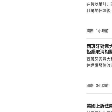
在數以萬計非
非屬地休達後
動。在摩洛哥
移民，被判監禁
元。 摩洛哥法院公布，這7名司機的無許可證
國際
1小時前
的情況下，駕
助他們非法出
西班牙對意
工，他們在無
拒絕取消相
組織表示，在
西班牙與意大
111人被羈押
休達爆發偷渡
政府在意大利
後宣布，對來
有關措施由周
國際
3小時前
況有變，否則持續至
前要求意大利
客實施的邊境
美國上訴法
利政府態度強