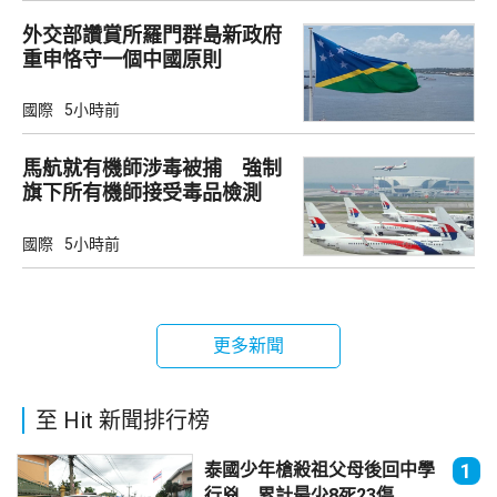
外交部讚賞所羅門群島新政府
重申恪守一個中國原則
國際
5小時前
馬航就有機師涉毒被捕 強制
旗下所有機師接受毒品檢測
國際
5小時前
更多新聞
至 Hit 新聞排行榜
泰國少年槍殺祖父母後回中學
1
行兇 累計最少8死23傷