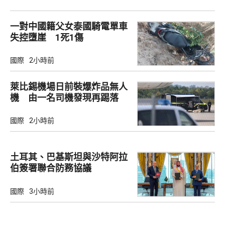
一對中國籍父女泰國騎電單車
失控墮崖 1死1傷
國際
2小時前
萊比錫機場日前裝爆炸品無人
機 由一名司機發現再踢落
國際
2小時前
土耳其、巴基斯坦與沙特阿拉
伯簽署聯合防務協議
國際
3小時前