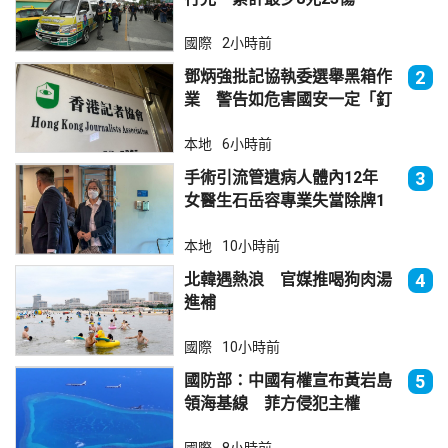
國際
2小時前
鄧炳強批記協執委選舉黑箱作
2
業 警告如危害國安一定「釘
死你」
本地
6小時前
手術引流管遺病人體內12年
3
女醫生石岳容專業失當除牌1
個月
本地
10小時前
北韓遇熱浪 官媒推喝狗肉湯
4
進補
國際
10小時前
國防部：中國有權宣布黃岩島
5
領海基線 菲方侵犯主權