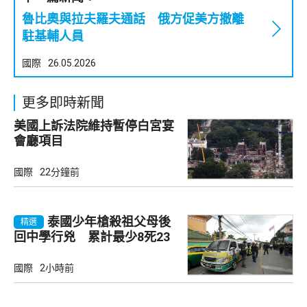
魯比奧與拉夫羅夫通話 俄方促美方撤離
駐基輔人員
國際
26.05.2026
更多即時新聞
美國上訴法院維持暫停白宮宴
會廳項目
國際
22分鐘前
泰國少年槍殺祖父母後
精選
回中學行兇 累計最少8死23
傷
國際
2小時前