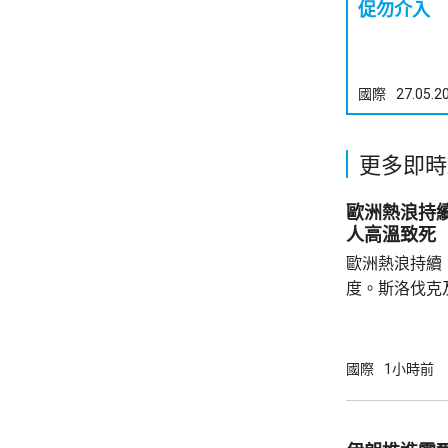
促勿介入
國際
27.05.2
更多即時
歐洲熱浪持續
人高溫致死
歐洲熱浪持續
度。斯洛伐克
42.2度及4
月26日，德國
死，打破20
國際
1小時前
錄。義大利將
的高溫預警區
陽光直射，盡