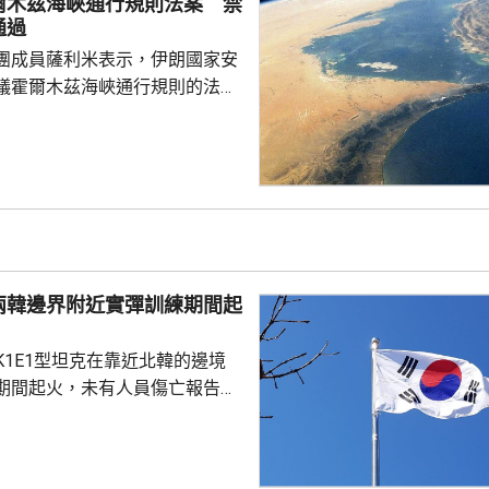
爾木茲海峽通行規則法案 禁
通過
團成員薩利米表示，伊朗國家安
議霍爾木茲海峽通行規則的法案
括禁止美國、以色列及其他敵對
過海峽；與以色列有關的軍用和
通過有關區域；參與針對「抵抗
船隻或貨物亦被禁止通行。方案
朗造成損失的國家和個人，在完
獲得通過霍爾木茲海峽和波斯灣
兩韓邊界附近實彈訓練期間起
值20%的罰款。伊朗政...
K1E1型坦克在靠近北韓的邊境
期間起火，未有人員傷亡報告。
抱川市、距離兩韓邊界25公里一
，出事坦克來自第五軍團第五裝
成射擊訓練、前往集結地點途中