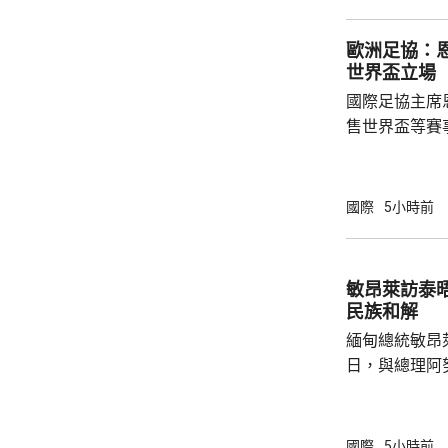
起火，火勢由
火海。報道指
歐洲足協：
人員，要求停
世界盃立場
部門正調查起
國際足協主席
售世界盃等賽
下台壓力。國
特召開緊急危
歉；國際足協
國際
5小時前
天奴，但承認
誤，已致函理
諾會確保類似事件不再
敏昂萊訪泰
恩芬天奴作出
民族和解
等國際足協相關
緬甸總統敏昂
日，與總理阿
新邁向民主，
達成民族和解
關係，並尋求
國際
5小時前