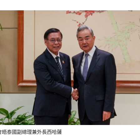
會晤泰國副總理兼外長西哈薩