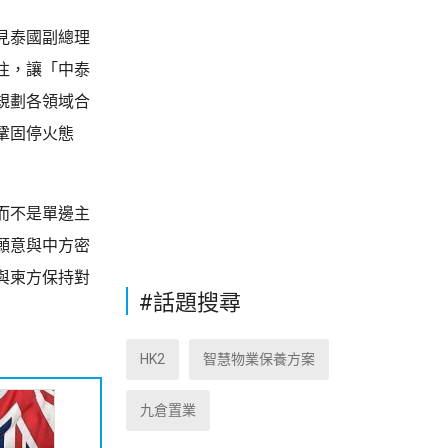
見泰國副總理
往，讓「中泰
規劃各領域合
鞏固停火態
而不是單邊主
願意與中方密
與柬方保持對
#話題搜尋
HK2
智慧物業保養方案
九倉置業