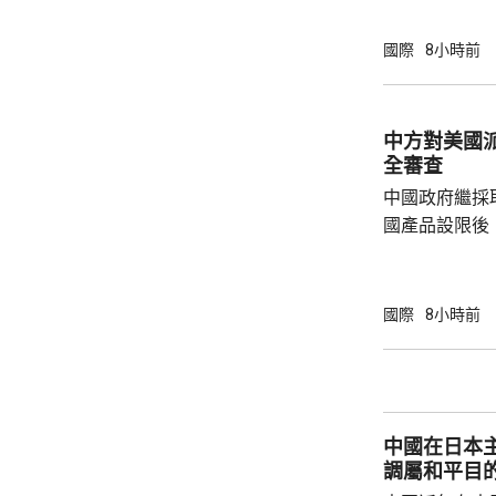
次是北韓時隔
年以來的第1
國際
8小時前
區級的「乙支
為，北韓今次
展示軍事威懾
中方對美國
全審查
中國政府繼採
國產品設限後
告，對美國網絡安
Network
公告指，為保
國際
8小時前
行，防範網絡
依據《國家安
拓產品實施網絡安全審
美國採取5項
中國在日本
兩用物項對出口管
調屬和平目