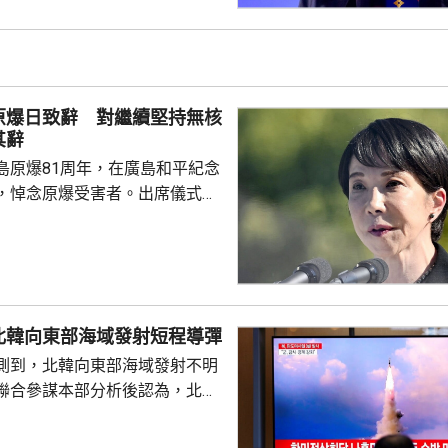
當選總統，又指支持緬甸參與東
又見證簽署多項諒解備忘錄，涵
問題、流經兩國河流的水質管
等。 今次是敏昂萊繼訪
原爆日致辭 對繼續堅持無核
老撾後，近月出訪的第四個...
其辭
島原爆81周年，在廣島和平紀念
，悼念原爆受害者。出席儀式的
致辭時指，日本堅持「無核三原
界上唯一遭受核爆的國家，肩負
世界而繼續不懈努力的使命。 不
分析，高市致辭中有關「無核三
含糊其辭，雖然提到日本現在堅
北韓向東部海域發射短程導彈
，但並未明確表示日本將繼續堅
測到，北韓向東部海域發射不明
 高市在儀式結束後的記者會亦拒
聯合參謀本部分析後認為，北韓
三文件」時是否堅持...
導彈，加強監視警戒，並與美日
導彈的信息，保持戒備態勢。 今