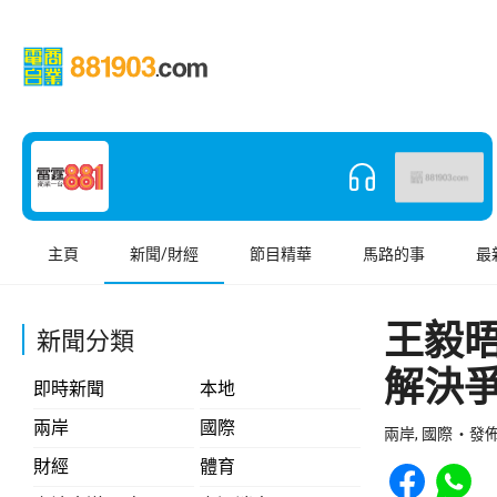
主頁
新聞/財經
節目精華
馬路的事
最
王毅
新聞分類
解決
即時新聞
本地
兩岸
國際
兩岸, 國際
發佈 
Share to Face
Share t
財經
體育