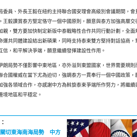
局委員、外長王毅在紐約主持聯合國安理會高級別會議期間，會
。王毅讚賞泰方堅定恪守一個中國原則，願意與泰方加強高層交
加親，雙方要加快制定新版中泰戰略性合作共同行動計劃，全面
命運共同體建設結出新碩果，同時支持泰柬雙方堅持對話協商，
互信，和平解決爭端，願意繼續發揮建設性作用。
伊朗局勢不僅影響中東地區，亦外溢到東盟國家，世界需要規則
聯合國權威在當下尤為迫切，強調泰方一貫奉行一個中國政策，
加強各領域合作，亦感謝中方為斡旋泰柬爭端所作努力，將繼續
邊境地區和平穩定。
：
關切東海南海局勢 中方