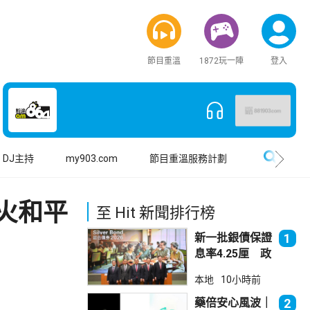
節目重溫
1872玩一陣
登入
搜尋
DJ主持
my903.com
節目重溫服務計劃
火和平
至 Hit 新聞排行榜
新一批銀債保證
1
息率4.25厘 政
府：參考市況具
本地
10小時前
吸引力
藥倍安心風波｜
2