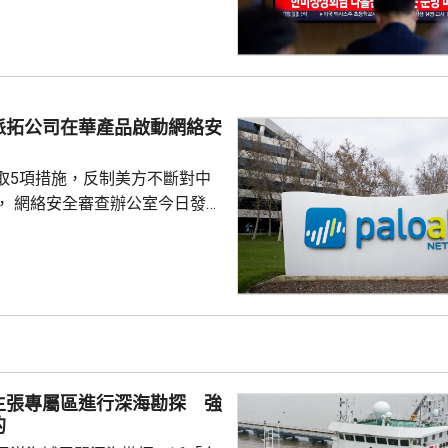
42日再度發射彈道導彈，也是今
0次。美國與南韓今個月將舉行戰
自由護盾」聯合軍演，分析認
試射導彈是向美韓表達不滿，並
。
派拓公司在華產品啟動網絡安
取5項措施，反制美方不斷對中
， 網絡安全審查辦公室今日發公
全公司、派拓（Palo Alto
s）在華銷售產品啟動網絡安全審查。
障關鍵信息基礎設施安全穩定運
安全風險隱患，維護國家安全，
全法》及《網絡安全法》，對派
查。 商務部昨日宣布對
反制措施，包括加強無人機相關
主張專屬區進行深海勘探 強
...
的