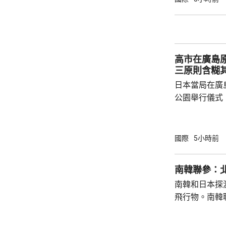
就祝賀敏昂萊
盟事務。兩人
蓋緬甸籍勞工
理，以及太空觀測技術
高市在廣島
問中國、印度和
三原則含糊
日本當局在廣
公園舉行儀式
首相高市早苗
則」，作為世
為實現無核武
國際
5小時前
過，日本傳媒
原則」的表態
南韓聯參：
持無核三原則
南韓和日本探
持有關原則。
飛行物。南韓
絕就修訂「安保
發射短程彈道
共享北韓彈道