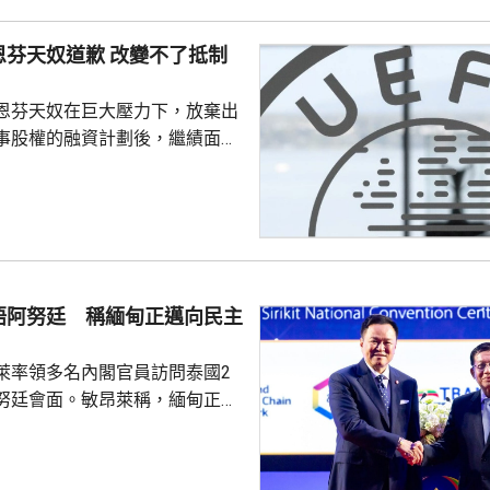
動力艙開始蔓延，全車其後陷入
，其他坦克發現後隨即通知車組
恩芬天奴道歉 改變不了抵制
車並安全疏散，南韓軍方和消防
火原因。
恩芬天奴在巨大壓力下，放棄出
事股權的融資計劃後，繼績面臨
際足協領導層在摩洛哥首都拉巴
機會議，恩芬天奴承認錯誤及道
會後發聲明，重申全力支持恩芬
出售賽事股權的計劃是犯下錯
事會和211個成員協會道歉，承
發生。 歐洲足協表示，
晤阿努廷 稱緬甸正邁向民主
道歉，改變不了他們抵制世界盃
賽事的立場，他們對恩芬...
萊率領多名內閣官員訪問泰國2
努廷會面。敏昂萊稱，緬甸正重
新政府正致力恢復穩定與和平、
；外交方面，將與鄰國干固友好
與東盟建立更良好關係。阿努廷