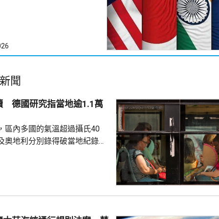
026
新聞
 德國研究指當地逾1.1萬
，區內多國的氣溫超過攝氏40
及奧地利分別錄得破當地紀錄的
1.2度。德國有研究報告指，截至上
今年已有超過1.1萬人高溫致
16年以來當地的相關死亡人數紀
全國所有主要城市列為最高級別
域。當局呼籲居民和遊客避免被
可能留在室內及多喝水。