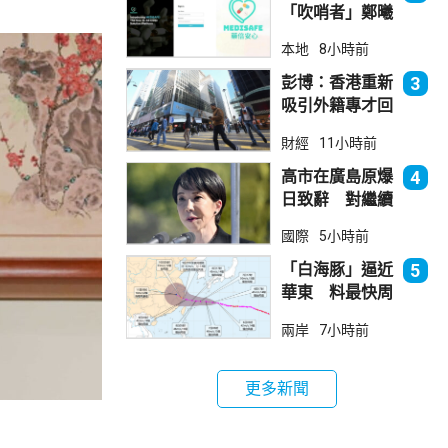
「吹哨者」鄭曦
琳踢保 警：仍
本地
8小時前
進行刑事調查
彭博：香港重新
3
吸引外籍專才回
流
財經
11小時前
高市在廣島原爆
4
日致辭 對繼續
堅持無核三原則
國際
5小時前
含糊其辭
「白海豚」逼近
5
華東 料最快周
日登陸浙閩
兩岸
7小時前
更多新聞