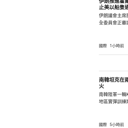
伊朗推進霍
止美以船隻
伊朗議會主席
全委員會正審
初稿，內容包
國家的船隻通
民用貨物不得
國際
1小時前
陣線」行動的
又規定，對伊
成賠償前無法
的許可。 根據方案，違反相關規定者，將被處
南韓坦克在
以最高達貨物價
火
南韓陸軍一輛
地區實彈訓練
事發在京畿道
處射擊訓練場
甲旅，上午完
國際
5小時前