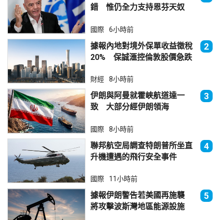
錯 惟仍全力支持恩芬天奴
國際
6小時前
據報內地對境外保單收益徵稅
2
20% 保誠滙控倫敦股價急跌
財經
8小時前
伊朗與阿曼就霍峽航道達一
3
致 大部分經伊朗領海
國際
8小時前
聯邦航空局調查特朗普所坐直
4
升機遭遇的飛行安全事件
國際
11小時前
據報伊朗警告若美國再施襲
5
將攻擊波斯灣地區能源設施