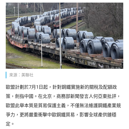
來源：美聯社
歐盟計劃於7月1日起，針對鋼鐵實施新的關稅及配額政
策，劍指中國。在北京，商務部新聞發言人何亞東批評，
歐盟此舉本質是貿易保護主義，不僅無法維護鋼鐵產業競
爭力，更將嚴重衝擊中歐鋼鐵貿易，影響全球產供鏈穩
定。