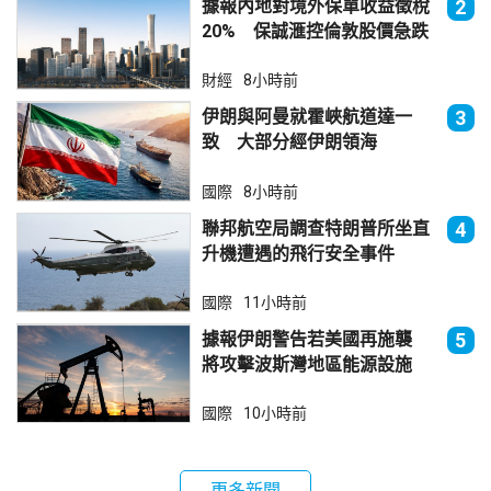
據報內地對境外保單收益徵稅
2
20% 保誠滙控倫敦股價急跌
財經
8小時前
伊朗與阿曼就霍峽航道達一
3
致 大部分經伊朗領海
國際
8小時前
聯邦航空局調查特朗普所坐直
4
升機遭遇的飛行安全事件
國際
11小時前
據報伊朗警告若美國再施襲
5
將攻擊波斯灣地區能源設施
國際
10小時前
更多新聞