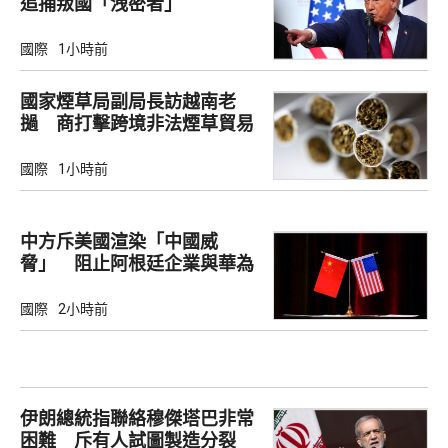
追捕叛國「洩密者」
國際
1小時前
國家煙草局副局長訪越南老
撾 商打擊跨境非法煙草貿易
國際
1小時前
中方斥美國渲染「中國威
脅」 阻止阿根廷企業與華為
合作
國際
2小時前
伊朗總統指聯絡穆傑塔巴非常
困難 斥有人試圖製造分裂