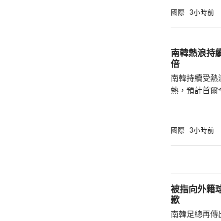
性，包括網絡
國際
3小時前
的是針對波羅
府和北約官員
地結束烏克蘭
南韓熱浪持
約的衝突。 北約拒絕置評，只表示一直評估不
倍
同情況，準備好
南韓持續受熱
熱，預計首爾
達37度；東
中部地區下午
天氣。 高溫天氣可能引致健康問題。南韓當局
國際
3小時前
公布，與高溫
兩倍；2011至
2016至202
落，但仍有6
被指向外籍
例亦有所增加，.
歉
南韓足總再傳