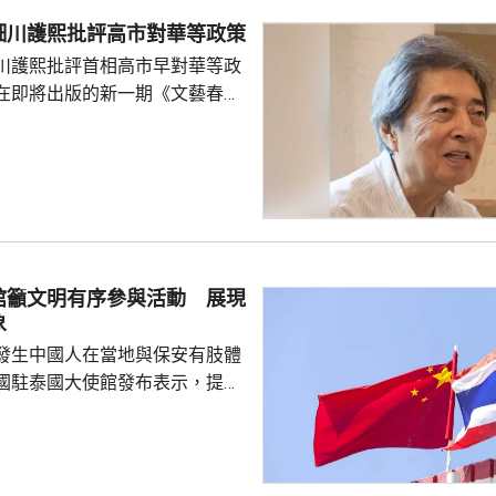
細川護熙批評高市對華等政策
川護熙批評首相高市早對華等政
在即將出版的新一期《文藝春
指，高市去年在國會發表台灣有
關係惡化，嚴重降溫的日中關係
帶來巨大損失。高市未有採取措
，難免被批評是不負責任。他認
美國總統特朗普會面時顯得過於
對美中的距離感和如何保持平衡
略。 對於上月國會通過
館籲文明有序參與活動 展現
皇室典範》，細川批評是執...
象
發生中國人在當地與保安有肢體
國駐泰國大使館發布表示，提醒
要遵守當地法律法規，文明有序
覺服從活動現場秩序和管理規
、禮貌待人，展現中國公民良好
當地民眾，珍惜和自覺維護「中