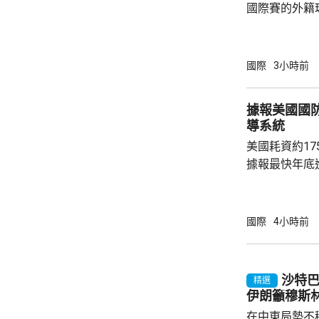
國際賽的外籍
六發聲明致歉
公眾失望和擔
革，保證加強
國際
3小時前
足公眾的期望。 南韓傳媒近日報道，20
一份政府審計報
據報美國國
月至翌年3月
導系統
俗場所，向十
美國耗資約1
每人涉及的費用
據報最快年底
行測試。 彭博社引述消息人士指，研發階段的
測試包括一次地
年進行兩次飛
國際
4小時前
標區域；到2
國防部將根據
行篩選。消息
沙特
精選
面測試，政府
伊朗籲穆斯
預料美國太空部
在中東局勢不