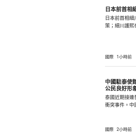
日本前首相
日本前首相細
策；細川護熙
秋》月刊撰文
事論，令日中
正給日本國民
施，打破僵局
國際
1小時前
為，高市在與
興奮，在處理
方面，看不出有什麼戰
中國駐泰使
修改後的新版《
公民良好形
泰國近期接連
衝突事件。中
到泰國的公民
參與活動，自
定，文明旅遊
國際
2小時前
形象，並尊重