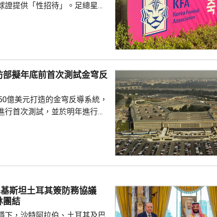
球證提供「性招待」。足總星期
，指對於近期圍繞足總的爭議令
憂深表歉意，承諾進行全面改
組織內部的透明度和誠信，以滿
16年
告顯示，南韓足總在2011年3
防部擬年底前首次測試金穹反
期間，曾在首爾、蔚山等地的風
多名外籍球證提供「性招待」，
750億美元打造的金穹反導系統，
由數十萬至近百萬韓...
進行首次測試，並於明年進行飛
面測試，之後會在2027和28
行測試，將攔截器發射到空中目
029年進行的目標攔截擊落測試。
參與企業的成本和效能等指標進
人士指，如果年底前順利完成地
巴基斯坦土耳其簽防務協議
會向相關公司支付6000萬美元，
林團結
隊會由...
穩下，沙特阿拉伯、土耳其及巴