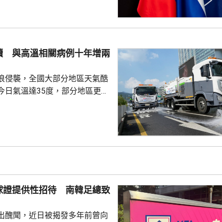
攻擊或小規模入侵等，最有可能
的海三國或波蘭採取行動；有華
都相信，如果普京未能找到體面
戰事的方式，便可能會升級對北
續 與高溫相關病例十年增兩
在必要時作出防衛和威...
浪侵襲，全國大部分地區天氣酷
今日氣溫達35度，部分地區更高
部沿海地區將有強降雨，首都圏和
亦會有零星降雨，有助緩解高溫
天氣相關的病例，過去10年增加
2015每年平均有215宗，到
0年增至658宗，過去5年稍為回
38宗。與高溫天氣有關的死亡病
球證提供性招待 南韓足總致
..
出醜聞，近日被揭發多年前曾向