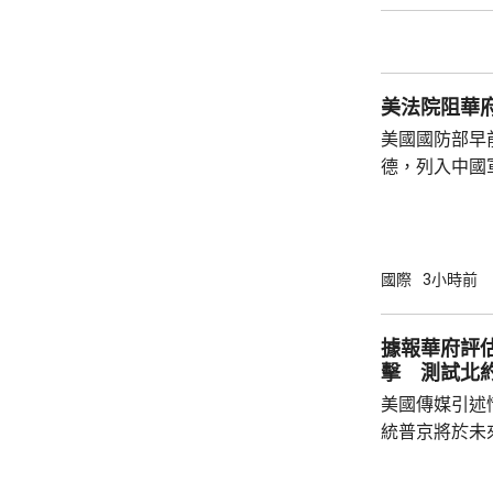
泰一家親」傳統友誼。 使館
公民要提前做
場、拍攝、攜
美法院阻華
法權益受到侵害
美國國防部早
德，列入中國
院挑戰華府的
裁定，國防部
性，並頒令阻
決表示歡迎，
國際
3小時前
帶來的不利影
後，事實終將不辯自明。
據報華府評
里巴巴、百度
擊 測試北
中國軍方的實體
美國傳媒引述
統普京將於未
度的攻擊，以
防禦的決心。 據報報告列出多個攻擊的可能