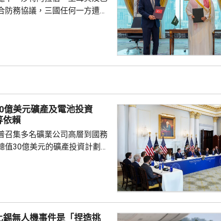
合防務協議，三國任何一方遭受
被視為對三國的攻擊。 沙特過
受到美伊戰事波及，同時受到獲
門胡塞武裝攻擊。有沙特官員表
視為對伊朗的一個警告，顯示如
會引起的後果，包括令巴基斯坦
戰事急劇擴大。 區內多個國
作組織都表示歡迎協議。不過伊
30億美元礦產及電池投資
全與外交政策委員會...
等依賴
普召集多名礦業公司高層到國務
總值30億美元的礦產投資計劃，
依賴。 特朗普指，各項
為美國創造大量就業機會，同時
與安全，重新奪回美國作為世界
的地位，令美國毋須再依賴敵對
當地一間電
比錫無人機事件是「捏造挑
供14億美元貸款，以擴大電池生