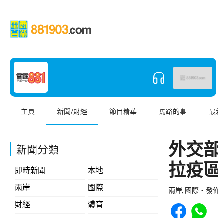
主頁
新聞/財經
節目精華
馬路的事
最
外交
新聞分類
拉疫
即時新聞
本地
兩岸
國際
兩岸, 國際
發佈 
Share to Face
Share t
財經
體育