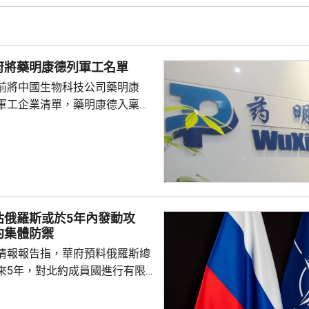
又指，參與活動的
好準備，了解活動規則，包括入
帶物品等要求，如發生糾紛或合
府將藥明康德列軍工名單
，應保持冷靜，依法理性維...
前將中國生物科技公司藥明康
軍工企業清單，藥明康德入稟法
決定。美國聯邦地區法院星期五
欠缺證據，證明有關決定的合理
止執行決定。藥明康德對法院裁
認為此舉減輕公司被列入名單所
響，相信在客觀公平的司法審訊
 美國國防部6月將阿
估俄羅斯或於5年內發動攻
及比亞迪等中國企業，列為支援
約集體防禦
，多間被列入名單的公司事...
情報報告指，華府預料俄羅斯總
來5年，對北約成員國進行有限
測試北約團結程度，以及對集體