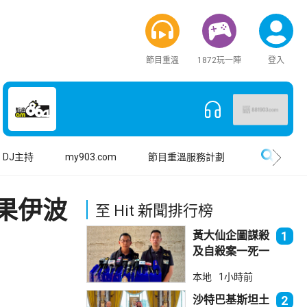
節目重溫
1872玩一陣
登入
搜尋
DJ主持
my903.com
節目重溫服務計劃
果伊波
至 Hit 新聞排行榜
黃大仙企圖謀殺
1
及自殺案一死一
傷
本地
1小時前
沙特巴基斯坦土
2