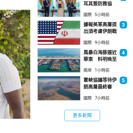
耳其簽防務協
議 伊朗籲穆斯
國際
5小時前
林團結
據報美軍高層提
3
出須考慮伊朗戰
事退出方案
國際
9小時前
風暴白海豚逼近
4
華東 料明晚至
周一登陸浙閩一
兩岸
1小時前
帶
霍峽協議等待伊
5
朗高層最終審
批 華府料重開
國際
7小時前
航道後解除封鎖
更多新聞