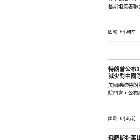
基斯坦簽署聯
武裝攻擊，都會
去數個月多次
伊朗支持的也
國際
5小時前
示，協議可被
果攻擊沙特將
和土耳其介入，令
家和伊斯蘭合
特朗普公布
朗議會的國家安
減少對中國
美國總統特朗
院開會，公布
以減少對中國等國家的
投資計劃將會
加強經濟穩定
國際
6小時前
礦產超級大國
的國家獲得資源。 投資計劃包括向
俄羅斯指萊
池材料公司提