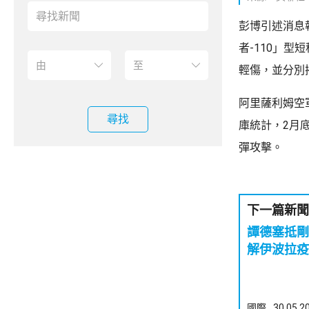
彭博引述消息
者-110」
輕傷，並分別
阿里薩利姆空
尋找
庫統計，2月
彈攻擊。
下一篇新聞
譚德塞抵剛
解伊波拉疫
國際
30.05.2