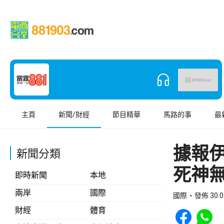
主頁
新聞/財經
節目精華
馬路的事
最
據報伊
新聞分類
死神
即時新聞
本地
兩岸
國際
國際
發佈 30.0
Share to Face
Share t
財經
體育