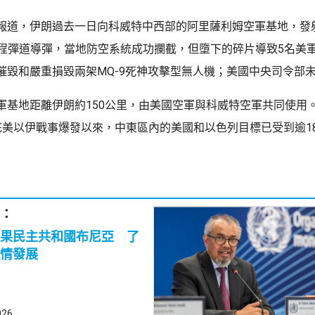
報道，伊朗過去一日向科威特中西部的阿里薩利姆空軍基地，發
型短程彈道導彈，當地防空系統成功攔截，但墮下的碎片導致5名美
摧毀和嚴重損毀兩架MQ-9死神攻擊型無人機；美國中央司令部
軍基地距離伊朗約150公里，由美國空軍與科威特空軍共同使用
底美以伊戰事爆發以來，中東區內的美國和以色列目標已受到逾18
：
果民主共和國布尼亞 了
情發展
026