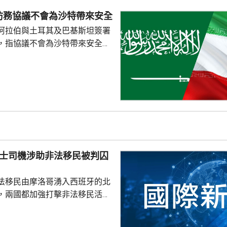
繩部分地區24小時雨量超過200
防務協議不會為沙特帶來安全
白海豚」移動速度慢，對沖繩的
阿拉伯與土耳其及巴基斯坦簽署
時間。
，指協議不會為沙特帶來安全。
家安全與外交政策委員會發言人
平台發文，指沙特多年來被美國
仍然未能得到安全，認為沙特如
不必向他人乞求安全。 自美國
底向伊朗採取軍事行動以來，沙
美國盟友多次受到伊朗攻擊。根
其及巴基斯坦簽署的聯合防務協
任何一國遭受武裝攻擊，...
的士司機涉助非法移民被判囚
法移民由摩洛哥湧入西班牙的北
，兩國都加強打擊非法移民活
，有7名的士司機因為協助非法
最多6個月，及罰款1070美