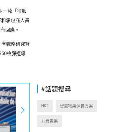
射一枚「征服
軍和承包商人員
未有回應。
。有戰略研究智
50枚彈道導
#話題搜尋
HK2
智慧物業保養方案
九倉置業