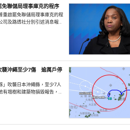
罷免聯儲局理事庫克的程序
員都對特朗普提出，原訂上...
普重啟罷免聯儲局理事庫克的程
公司及路透社分別引述消息報
僚長周三去信庫克，稱有充分理
揭貸款協議中作出虛假陳述，認
成疏忽，令人對她出任聯儲局理
質疑，因此特朗普正考慮撒銷她
要求她在21日內提交書面回覆。
聲明否認指控，強調白宮沒有任
吹襲沖繩至少7傷 逾萬戶停
除庫克的職務。 特朗普去年
詐抵押貸款為由，解除庫...
豚」吹襲日本沖繩縣，至少7人
地有塌樹和建築物損毀報告，有
倒受傷，亦有民眾在準備防風措
。沖繩縣逾1.3萬戶停電，鹿兒
逾4萬戶停電。兩縣今日有300班
162公里，陣風最大風速每小時