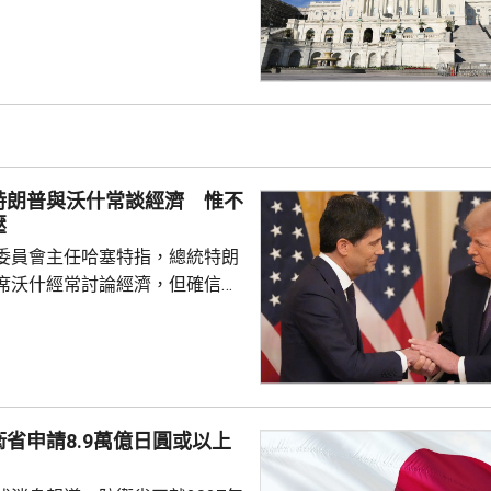
政府及軍方高層官員、金融機構
，並授權華府向俄羅斯進口商品
%的關稅，以及對5個進口最多俄
然氣的國家，徵收最高100%關
和印度等，但總統在符合國家利
作出豁免。法案將提交眾議院表
交總統特朗普簽署生效。 烏克
特朗普與沃什常談經濟 惟不
謝。總統澤連...
壓
委員會主任哈塞特指，總統特朗
席沃什經常討論經濟，但確信特
局的獨立性，不會就利率決定向
塞特接受彭博電視訪問時指，沃
期以來關係非常密切，一直會討
道指，以往總統與聯儲局主席較少
朗普與沃什不時通電話屬不常
省申請8.9萬億日圓或以上
疑特朗普可能試圖影響聯儲局決
顯示，沃什6月沒與特朗普通話