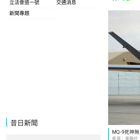
立法會道一號
交通消息
新聞專題
昔日新聞
MQ-9死神
來源：美聯社