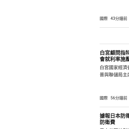
統普京、其他
或其他實體等
徵收最高500
國際
43分鐘前
羅斯石油或天
稅，包括中國
益的情況下可
決，獲通過後再
白宮顧問指
蘭表示歡迎和感
會就利率施
白宮國家經濟
普與聯儲局主
朗普尊重聯儲
沃什施壓。哈
什和特朗普長
國際
56分鐘前
論經濟。 報
互動，因此特
據報日本防衛
見，令外界質
防衛費
策。不過日程