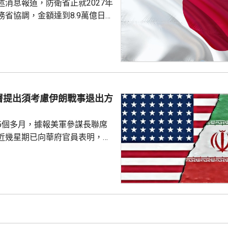
述消息報道，防衛省正就2027年
與財長貝森特進行三次早餐
務省協調，金額達到8.9萬億日
部份項目未確定具體金額，加上
，會包括《防衛力整備計畫》等
的修訂內容，實際數字可能會進
官員預料可能會達到10萬億日圓
戰方式，包括大量採購攔截無人
層提出須考慮伊朗戰事退出方
指揮系統引入人工智能技術等。
點，是部署用於...
5個多月，據報美軍參謀長聯席
近幾星期已向華府官員表明，單
力量不能達到總統特朗普的目
級軍事行動的方案亦可能有反效
須有退出戰事的方案。 美國有
消息指，凱恩曾與副總統萬斯、
和中情局拉特克利夫討論有關議
由於空中力量的限制，加上憂慮
，影響應對伊朗反擊的能力，凱