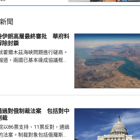
新聞
待伊朗高層最終審批 華府料
解除封鎖
就霍爾木茲海峽問題進行磋商。
報道，兩國已基本達成協議框
級作最終審批。 外電引述美
協調方告知，伊朗與阿曼的磋商
能於未來數日敲定協議，如果能
都接受的協議，並重新開放霍爾
統特朗普會解除對伊朗的海上封
申，美國不會接受任何容許伊朗
通過對俄制裁法案 包括對中
或以任何方式干擾船舶的協議。
制裁
公布，自上月中恢復對...
院以86票支持、11票反對，通過
的法案。制裁對象包括俄羅斯總