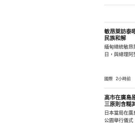
天奴，但承認
誤，已致函理
諾會確保類似事件不再
恩芬天奴作出
敏昂萊訪泰
等國際足協相關
民族和解
緬甸總統敏昂
日，與總理阿
新邁向民主，
達成民族和解
關係，並尋求
國際
2小時前
就祝賀敏昂萊
盟事務。兩人
高市在廣島
蓋緬甸籍勞工
三原則含糊
理，以及太空觀測技術
日本當局在廣
問中國、印度和
公園舉行儀式
首相高市早苗