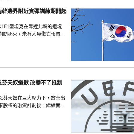
兩韓邊界附近實彈訓練期間起
K1E1型坦克在靠近北韓的邊境
期間起火，未有人員傷亡報告。
抱川市、距離兩韓邊界25公里一
，出事坦克來自第五軍團第五裝
成射擊訓練、前往集結地點途中
動力艙開始蔓延，全車其後陷入
，其他坦克發現後隨即通知車組
車並安全疏散，南韓軍方和消防
恩芬天奴道歉 改變不了抵制
火原因。
恩芬天奴在巨大壓力下，放棄出
事股權的融資計劃後，繼績面臨
際足協領導層在摩洛哥首都拉巴
機會議，恩芬天奴承認錯誤及道
會後發聲明，重申全力支持恩芬