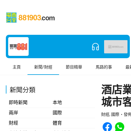
主頁
新聞/財經
節目精華
馬路的事
最
酒店
新聞分類
城市客
即時新聞
本地
兩岸
國際
財經, 國際
發佈 
Share to Face
Share t
財經
體育