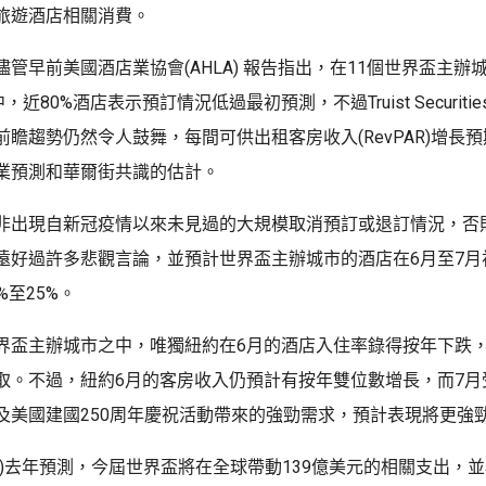
旅遊酒店相關消費。
管早前美國酒店業協會(AHLA) 報告指出，在11個世界盃主辦
，近80%酒店表示預訂情況低過最初預測，不過Truist Securit
前瞻趨勢仍然令人鼓舞，每間可供出租客房收入(RevPAR)增長
業預測和華爾街共識的估計。
非出現自新冠疫情以來未見過的大規模取消預訂或退訂情況，否
遠好過許多悲觀言論，並預計世界盃主辦城市的酒店在6月至7月
%至25%。
界盃主辦城市之中，唯獨紐約在6月的酒店入住率錄得按年下跌
取。不過，紐約6月的客房收入仍預計有按年雙位數增長，而7月
及美國建國250周年慶祝活動帶來的強勁需求，預計表現將更強
FA)去年預測，今屆世界盃將在全球帶動139億美元的相關支出，並