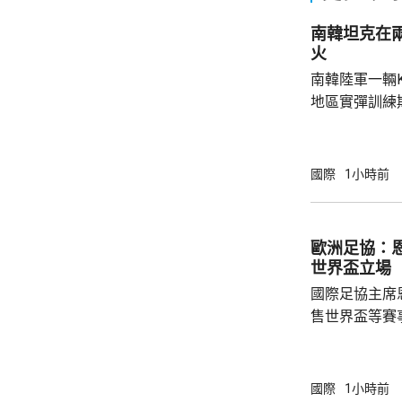
南韓坦克在
火
南韓陸軍一輛
地區實彈訓練
事發在京畿道
處射擊訓練場
甲旅，上午完
國際
1小時前
起火，火勢由
火海。報道指
人員，要求停
歐洲足協：
部門正調查起
世界盃立場
國際足協主席
售世界盃等賽
下台壓力。國
特召開緊急危
歉；國際足協
國際
1小時前