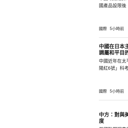
國產品設限後
告，對美國網絡安
Network
公告指，為保
國際
5小時前
行，防範網絡
依據《國家安
中國在日本
拓產品實施網絡安全審
調屬和平目
美國採取5項
中國近年在太
兩用物項對出口管
陽紅6號」科
的專屬經濟區
海底開採潛在
林劍回應說，
國際
5小時前
和平目的，嚴
人類對海洋的
益。 至於中國航母「遼寧艦」去年6月進入太
中方：對與
平洋區域，林
度
防政策，中國軍