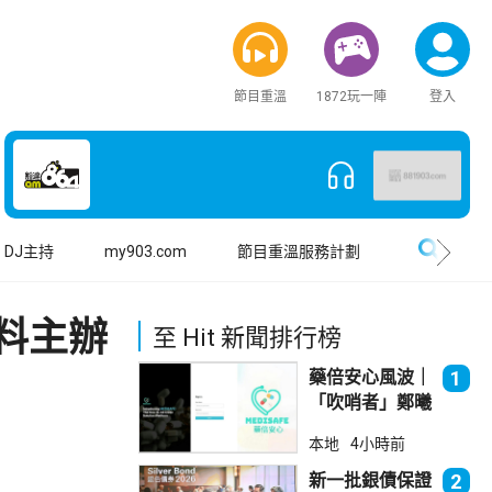
節目重溫
1872玩一陣
登入
搜尋
DJ主持
my903.com
節目重溫服務計劃
料主辦
至 Hit 新聞排行榜
藥倍安心風波｜
1
「吹哨者」鄭曦
琳踢保 警：仍
本地
4小時前
進行刑事調查
新一批銀債保證
2