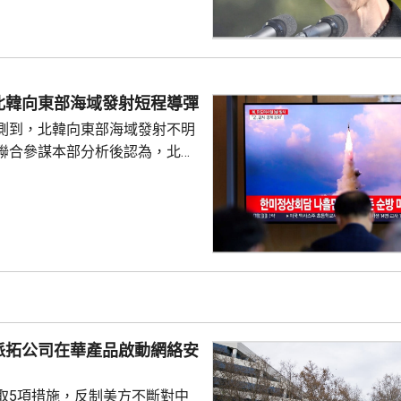
界上唯一遭受核爆的國家，肩負
世界而繼續不懈努力的使命。 不
分析，高市致辭中有關「無核三
含糊其辭，雖然提到日本現在堅
，但並未明確表示日本將繼續堅
北韓向東部海域發射短程導彈
 高市在儀式結束後的記者會亦拒
測到，北韓向東部海域發射不明
三文件」時是否堅持...
聯合參謀本部分析後認為，北韓
導彈，加強監視警戒，並與美日
導彈的信息，保持戒備態勢。 今
42日再度發射彈道導彈，也是今
0次。美國與南韓今個月將舉行戰
自由護盾」聯合軍演，分析認
試射導彈是向美韓表達不滿，並
。
派拓公司在華產品啟動網絡安
取5項措施，反制美方不斷對中