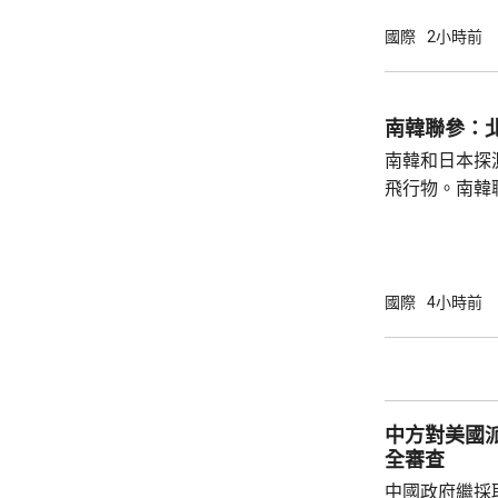
則」，作為世
為實現無核武
國際
2小時前
過，日本傳媒
原則」的表態
持無核三原則
南韓聯參：
持有關原則。
南韓和日本探
絕就修訂「安保
飛行物。南韓
發射短程彈道
共享北韓彈道
次是北韓時隔
年以來的第1
國際
4小時前
區級的「乙支
為，北韓今次
展示軍事威懾
中方對美國
全審查
中國政府繼採