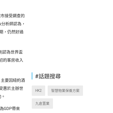
城市接受調查的
ies分析師認為，
預期，仍然好過
則認為世界盃
初的客房收入
#話題搜尋
，主要因紐約酒
受惠於主辦世
HK2
智慧物業保養方案
勁。
九倉置業
為GDP帶來