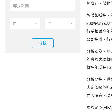
經濟」，帶動
彭博報道指，儘
200多家酒店中
行業整體今年
公司指引、行
尋找
分析認為，除
的實際表現將
將按年增長15
分析又指，世
店定價過於進
界盃決賽，以
國際足協(FI