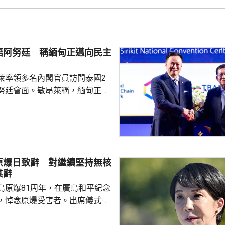
出售賽事股權的計劃是犯下錯
事會和211個成員協會道歉，承
發生。 歐洲足協表示，
道歉，改變不了他們抵制世界盃
晤阿努廷 稱緬甸正邁向民主
賽事的立場，他們對恩芬...
萊率領多名內閣官員訪問泰國2
努廷會面。敏昂萊稱，緬甸正重
新政府正致力恢復穩定與和平、
；外交方面，將與鄰國干固友好
與東盟建立更良好關係。阿努廷
當選總統，又指支持緬甸參與東
又見證簽署多項諒解備忘錄，涵
原爆日致辭 對繼續堅持無核
問題、流經兩國河流的水質管
其辭
等。 今次是敏昂萊繼訪
島原爆81周年，在廣島和平紀念
老撾後，近月出訪的第四個...
，悼念原爆受害者。出席儀式的
致辭時指，日本堅持「無核三原