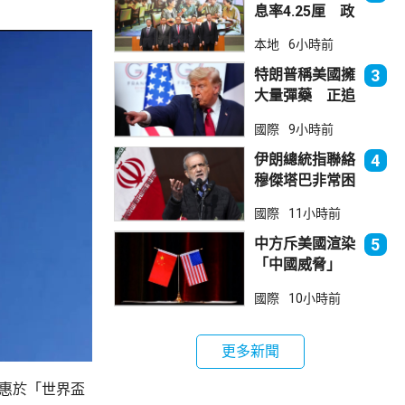
息率4.25厘 政
府：參考市況具
本地
6小時前
吸引力
特朗普稱美國擁
3
大量彈藥 正追
捕叛國「洩密
國際
9小時前
者」
伊朗總統指聯絡
4
穆傑塔巴非常困
難 斥有人試圖
國際
11小時前
製造分裂
中方斥美國渲染
5
「中國威脅」
阻止阿根廷企業
國際
10小時前
與華為合作
更多新聞
受惠於「世界盃