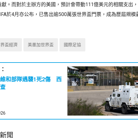
的貢獻。而對於主辦方的美國，預計會帶動111億美元的相關支出，
FIFA於4月亦公布，已售出逾500萬張世界盃門票，成為歷屆規模
世界盃經濟
美墨加世界盃
國際足協
：
維和部隊遇襲1死2傷 西
查
026
新聞