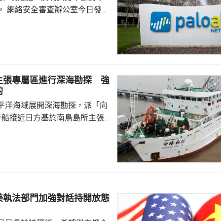
， 網絡安全審查辦公室今日發公
全公司、派拓（Palo Alto
s）在華銷售產品啟動網絡安全審查。
障關鍵信息基礎設施安全穩定運
安全風險隱患，維護國家安全，
全法》及《網絡安全法》，對派
主張專屬區進行深海勘探 強
查。 商務部昨日宣布對
的
反制措施，包括加強無人機相關
平洋海域展開深海勘探，派「向
...
考船接近日方基於南鳥島所主張
。被問到中方是否計劃在太平洋
的稀土資源，中國外交部發言人
中方開展的海洋科研活動服務是
格遵守國際法規定，旨在提升全
科學認知、促進國際社會整體利
美執法部門加強對話持開放態
劍強調，中國一貫奉行防禦性國
艦在有關海域活動完全符...