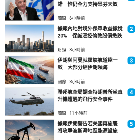
錯 惟仍全力支持恩芬天奴
國際
6小時前
據報內地對境外保單收益徵稅
2
20% 保誠滙控倫敦股價急跌
財經
8小時前
伊朗與阿曼就霍峽航道達一
3
致 大部分經伊朗領海
國際
8小時前
聯邦航空局調查特朗普所坐直
4
升機遭遇的飛行安全事件
國際
11小時前
據報伊朗警告若美國再施襲
5
將攻擊波斯灣地區能源設施