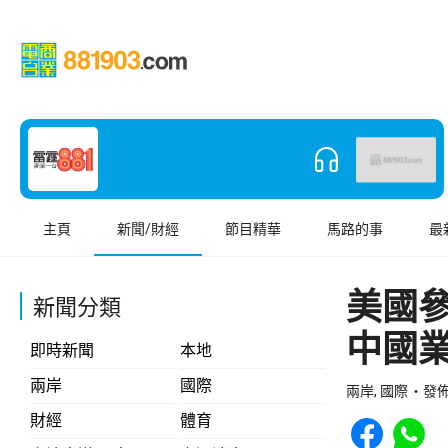
主頁
新聞/財經
節目精華
馬路的事
最
美國
新聞分類
中國
即時新聞
本地
兩岸
國際
兩岸, 國際
發佈 
Share to Face
Share t
財經
體育