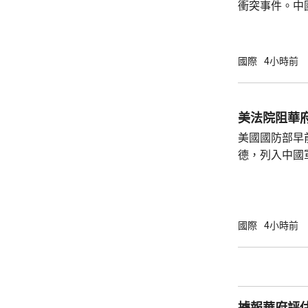
衝突事件。中
到泰國的公民
參與活動，自
定，文明旅遊
國際
4小時前
形象，並尊重
泰一家親」傳統友誼。 使館
公民要提前做
美法院阻華
場、拍攝、攜
美國國防部早
法權益受到侵害
德，列入中國
院挑戰華府的
裁定，國防部
性，並頒令阻
決表示歡迎，
國際
4小時前
帶來的不利影
後，事實終將不辯自明。
里巴巴、百度
中國軍方的實體
據報華府評