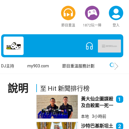
節目重溫
1872玩一陣
登入
搜尋
DJ主持
my903.com
節目重溫服務計劃
 說明
至 Hit 新聞排行榜
黃大仙企圖謀殺
1
及自殺案一死一
傷
本地
3小時前
沙特巴基斯坦土
2