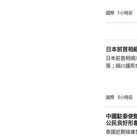
賓船隻期間，
意味中國時隔
國際
1小時前
2名海警人員殉職。 中國退役軍
的「中華英烈
去年8月11
追記一等功。
日本前首相
中不幸犧牲，同
日本前首相細
策；細川護熙
秋》月刊撰文
事論，令日中
正給日本國民
施，打破僵局
國際
3小時前
為，高市在與
興奮，在處理
中國駐泰使
方面，看不出有什麼戰
公民良好形
修改後的新版《
泰國近期接連