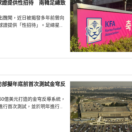
球證提供性招待 南韓足總致
38宗。與高溫天氣有關的死亡病
..
出醜聞，近日被揭發多年前曾向
球證提供「性招待」。足總星期
，指對於近期圍繞足總的爭議令
憂深表歉意，承諾進行全面改
組織內部的透明度和誠信，以滿
16年
告顯示，南韓足總在2011年3
期間，曾在首爾、蔚山等地的風
多名外籍球證提供「性招待」，
防部擬年底前首次測試金穹反
由數十萬至近百萬韓...
750億美元打造的金穹反導系統，
進行首次測試，並於明年進行飛
面測試，之後會在2027和28
行測試，將攔截器發射到空中目