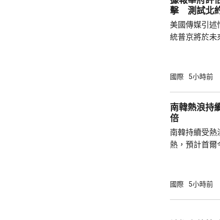
擊 測試北
美國傳媒引述
統普京將於未
度的攻擊，以
防禦的決心。 據報報告列出多個攻擊的可能
性，包括網絡
國際
5小時前
的是針對波羅
府和北約官員
南韓熱浪持
地結束烏克蘭
倍
約的衝突。 北約拒絕置評，只表示一直評估不
南韓持續受熱
同情況，準備好
熱，預計首爾
達37度；東
中部地區下午
天氣。 高溫天氣可能引致健康問題。南韓當局
國際
5小時前
公布，與高溫
兩倍；2011至
2016至202