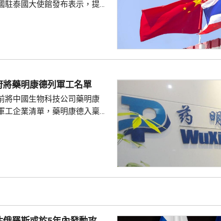
國駐泰國大使館發布表示，提醒
要遵守當地法律法規，文明有序
覺服從活動現場秩序和管理規
、禮貌待人，展現中國公民良好
當地民眾，珍惜和自覺維護「中
又指，參與活動的
好準備，了解活動規則，包括入
府將藥明康德列軍工名單
帶物品等要求，如發生糾紛或合
前將中國生物科技公司藥明康
，應保持冷靜，依法理性維...
軍工企業清單，藥明康德入稟法
決定。美國聯邦地區法院星期五
欠缺證據，證明有關決定的合理
止執行決定。藥明康德對法院裁
認為此舉減輕公司被列入名單所
響，相信在客觀公平的司法審訊
 美國國防部6月將阿
及比亞迪等中國企業，列為支援
，多間被列入名單的公司事...
估俄羅斯或於5年內發動攻