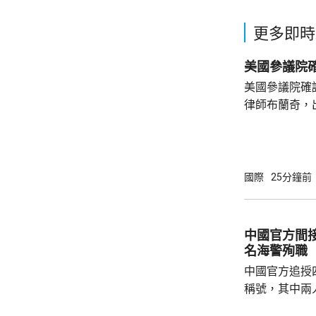
更多即時
美國參議院
美國參議院確
律師布蘭奇，
和黨參議員倒
共和黨主導的
奇的任命。 特朗普今年4月解僱時任司法部長
邦迪後，由5
國際
25分鐘前
中國官方間接
名海警殉職
中國官方追授
稱號，其中兩
中犧牲。與中