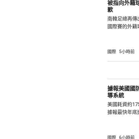
被指向外籍
落，但仍有6
歉
例亦有所增加，.
南韓足總再傳
國際賽的外籍
六發聲明致歉
公眾失望和擔
革，保證加強
國際
5小時前
足公眾的期望。 南韓傳媒近日報道，20
一份政府審計報
月至翌年3月
俗場所，向十
據報美國國
每人涉及的費用
導系統
美國耗資約1
據報最快年底
行測試。 彭博社引述消息人士指，研發階段的
測試包括一次地
年進行兩次飛
國際
6小時前