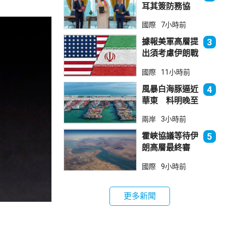
耳其簽防務協
議 伊朗籲穆斯
國際
7小時前
林團結
據報美軍高層提
3
出須考慮伊朗戰
事退出方案
國際
11小時前
風暴白海豚逼近
4
華東 料明晚至
周一登陸浙閩一
兩岸
3小時前
帶
霍峽協議等待伊
5
朗高層最終審
批 華府料重開
國際
9小時前
航道後解除封鎖
更多新聞