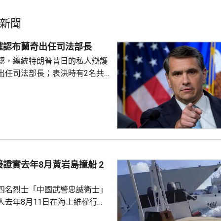
新聞
確認布蘭奇出任司法部長
認，總統特朗普昔日的私人辯護
出任司法部長；表決時有2名共
戈，聯同民主黨人投反對票，但
眾議院，仍以50對49票通過布蘭
2歲的布蘭奇擔任代理司法部長。
證實去年8月黃岩島撞船 2
四名烈士「中國武警忠誠衛士」
人去年8月11日在海上維權行動
國海警船當日在黃岩島追逐菲律