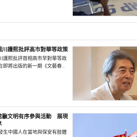
與解放軍軍艦相撞的時間吻合，
一年首次間接證實撞船事件造成
人事務部主管
網」資料顯示，22歲的衣昕玉在
日參與南海一線維權行動犧牲，被
25歲的程龍同日在海上維權行動
細川護熙批評高市對華等政策
樣追記一等功。...
川護熙批評首相高市早對華等政
在即將出版的新一期《文藝春
指，高市去年在國會發表台灣有
關係惡化，嚴重降溫的日中關係
帶來巨大損失。高市未有採取措
，難免被批評是不負責任。他認
美國總統特朗普會面時顯得過於
對美中的距離感和如何保持平衡
館籲文明有序參與活動 展現
略。 對於上月國會通過
象
皇室典範》，細川批評是執...
發生中國人在當地與保安有肢體