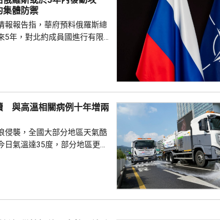
約集體防禦
情報報告指，華府預料俄羅斯總
來5年，對北約成員國進行有限
測試北約團結程度，以及對集體
攻擊或小規模入侵等，最有可能
的海三國或波蘭採取行動；有華
都相信，如果普京未能找到體面
續 與高溫相關病例十年增兩
戰事的方式，便可能會升級對北
浪侵襲，全國大部分地區天氣酷
在必要時作出防衛和威...
今日氣溫達35度，部分地區更高
部沿海地區將有強降雨，首都圏和
亦會有零星降雨，有助緩解高溫
天氣相關的病例，過去10年增加
2015每年平均有215宗，到
0年增至658宗，過去5年稍為回