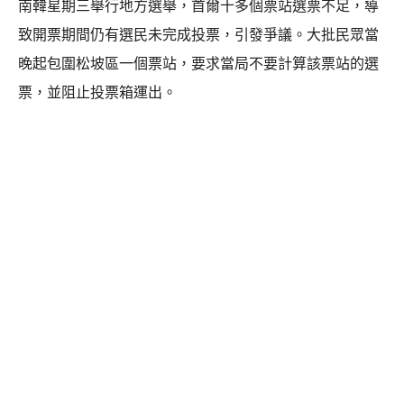
南韓星期三舉行地方選舉，首爾十多個票站選票不足，導
致開票期間仍有選民未完成投票，引發爭議。大批民眾當
晚起包圍松坡區一個票站，要求當局不要計算該票站的選
票，並阻止投票箱運出。