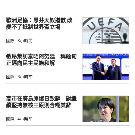
歐洲足協：恩芬天奴道歉 改
變不了抵制世界盃立場
國際
3小時前
敏昂萊訪泰晤阿努廷 稱緬甸
正邁向民主民族和解
國際
3小時前
高市在廣島原爆日致辭 對繼
續堅持無核三原則含糊其辭
國際
4小時前