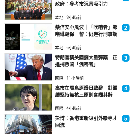
政府：參考市況具吸引力
本地
8小時前
藥倍安心風波｜「吹哨者」鄭
2
曦琳踢保 警：仍進行刑事調
查
本地
6小時前
特朗普稱美國擁大量彈藥 正
3
追捕叛國「洩密者」
國際
11小時前
高市在廣島原爆日致辭 對繼
4
續堅持無核三原則含糊其辭
國際
4小時前
彭博：香港重新吸引外籍專才
5
回流