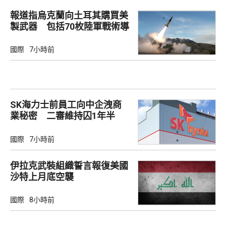
報道指烏克蘭向土耳其購買美
製武器 包括70枚陸軍戰術導
彈
國際
7小時前
SK海力士前員工向中企洩商
業秘密 二審維持囚1年半
國際
7小時前
伊拉克武裝組織誓言報復美國
沙特上月底空襲
國際
8小時前