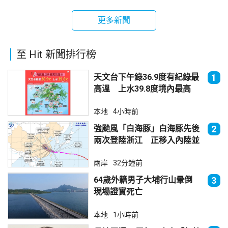
更多新聞
至 Hit 新聞排行榜
天文台下午錄36.9度有紀錄最
1
高溫 上水39.8度境內最高
本地
4小時前
強颱風「白海豚」白海豚先後
2
兩次登陸浙江 正移入內陸並
減弱
兩岸
32分鐘前
64歲外籍男子大埔行山暈倒
3
現場證實死亡
本地
1小時前