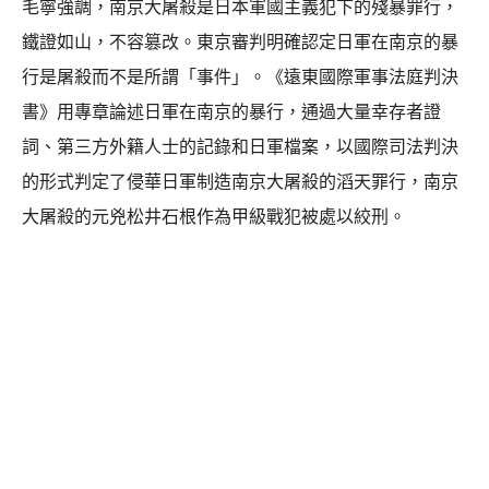
毛寧強調，南京大屠殺是日本軍國主義犯下的殘暴罪行，
鐵證如山，不容篡改。東京審判明確認定日軍在南京的暴
行是屠殺而不是所謂「事件」。《遠東國際軍事法庭判決
書》用專章論述日軍在南京的暴行，通過大量幸存者證
詞、第三方外籍人士的記錄和日軍檔案，以國際司法判決
的形式判定了侵華日軍制造南京大屠殺的滔天罪行，南京
大屠殺的元兇松井石根作為甲級戰犯被處以絞刑。