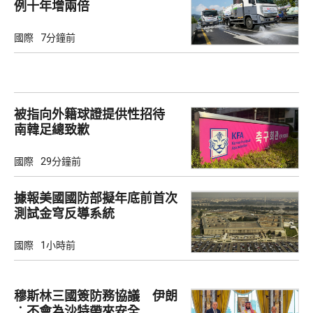
例十年增兩倍
國際
7分鐘前
被指向外籍球證提供性招待
南韓足總致歉
國際
29分鐘前
據報美國國防部擬年底前首次
測試金穹反導系統
國際
1小時前
穆斯林三國簽防務協議 伊朗
︰不會為沙特帶來安全