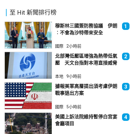
至 Hit 新聞排行榜
穆斯林三國簽防務協議 伊朗
1
︰不會為沙特帶來安全
國際
2小時前
北部灣低壓區增強為熱帶低氣
2
壓 天文台指對本港直接威脅
不大
本地
9小時前
據報美軍高層提出須考慮伊朗
3
戰事退出方案
國際
5小時前
美國上訴法院維持暫停白宮宴
4
會廳項目