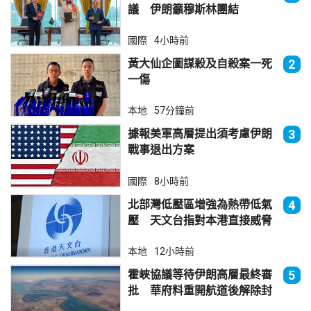
議 伊朗籲穆斯林團結
國際
4小時前
黃大仙企圖謀殺及自殺案一死
2
一傷
本地
57分鐘前
據報美軍高層提出須考慮伊朗
3
戰事退出方案
國際
8小時前
北部灣低壓區增強為熱帶低氣
4
壓 天文台指對本港直接威脅
不大
本地
12小時前
霍峽協議等待伊朗高層最終審
5
批 華府料重開航道後解除封
鎖