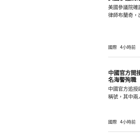
最大風速每小
美國參議院確
時216公里。
律師布蘭奇，
200毫米，預
和黨參議員倒
共和黨主導的
奇的任命。 特朗普今年4月解僱時任司法部長
邦迪後，由5
國際
4小時前
中國官方間接
名海警殉職
中國官方追授
稱號，其中兩
中犧牲。與中
賓船隻期間，
意味中國時隔
國際
4小時前
2名海警人員殉職。 中國退役軍
的「中華英烈