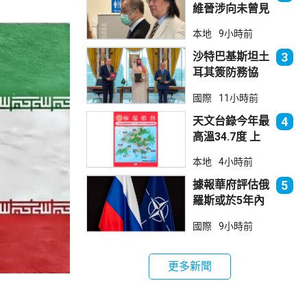
維晉涉向未曾見
面病人開藥 醫
本地
9小時前
委會繼續聆訊
沙特巴基斯坦土
3
耳其簽防務協
議 伊朗籲穆斯
國際
11小時前
林團結
天文台錄今年最
4
高溫34.7度 上
水38.5度
本地
4小時前
據報華府評估俄
5
羅斯或於5年內
發動攻擊 測試
國際
9小時前
北約集體防禦
更多新聞