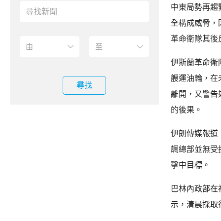
中東局勢再趨
全構成威脅，
革命衛隊其後
伊斯蘭革命衛
艘運油輪，在
尋找
離開，又警告
的後果。
伊朗傳媒報道
調總部並無受
擊中目標。
巴林內政部在
示，清晨採取