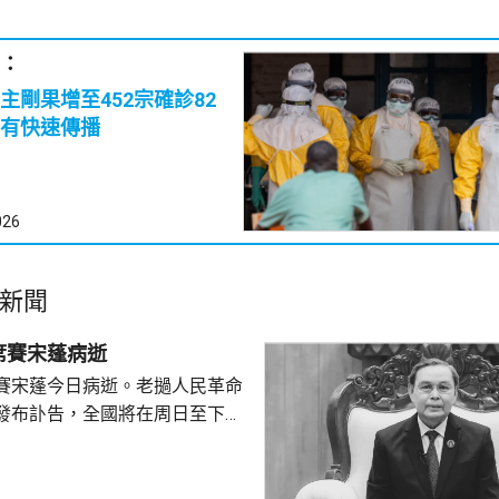
：
主剛果增至452宗確診82
有快速傳播
026
新聞
席賽宋蓬病逝
賽宋蓬今日病逝。老撾人民革命
發布訃告，全國將在周日至下周
。