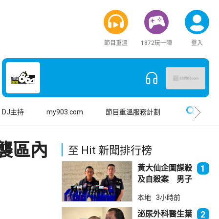
節目重溫
1872玩一陣
登入
搜尋
DJ主持
my903.com
節目重溫服務計劃
襲區內
至 Hit 新聞排行榜
黃大仙企圖謀殺
1
及自殺案 男子
斬傷樓上街坊後
本地
3小時前
墮樓亡
泌尿外科醫生葉
2