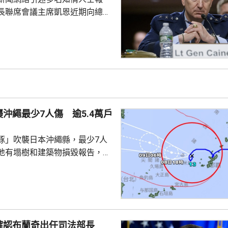
長聯席會議主席凱恩近期向總統
高級幕僚、包括副總統萬斯、國
中央情報局局長拉特克利夫等商
級伊朗軍事行動的憂慮，並提出
事的路徑。 CNN說，相較
隊，特朗普更傾向於透過空襲伊
戰目標，但凱恩等官員認為不太
們希望讓特朗普意識到，即便是
沖繩最少7人傷 逾5.4萬戶
級也可能引發負面效應，...
豚」吹襲日本沖繩縣，最少7人
地有塌樹和建築物損毀報告，有
倒受傷，亦有民眾在準備防風措
。全縣逾1.4萬戶停電；鹿兒島
有近4萬戶停電，幾百人疏散到
霸機場關閉，航班升降取消。
襲沖繩時的威力強大，中心附近
確認布蘭奇出任司法部長