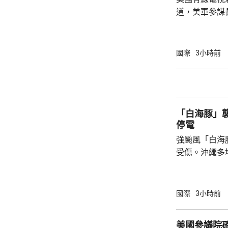
道，美軍參謀
特朗普的多名
務卿魯比奧及
討，表達對升
國際
3小時前
美國需要找到退出戰
於派遣地面部
朗，來達成作
可能實現。他
「白海豚」襲
小規模的軍事升
停電
強颱風「白海
受傷。沖繩多
民眾被強風吹
施時跌倒受傷
縣奄美群島亦
國際
3小時前
避難中心。那
「白海豚」吹
美國參議院