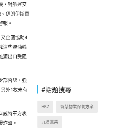
機，對航運安
達。伊朗伊斯蘭
警報。
又企圖協助4
截這些運油輪
能源出口受阻
令部否認，強
#話題搜尋
另外1枚未有
HK2
智慧物業保養方案
科威特軍方表
九倉置業
爆炸聲。