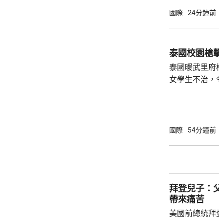
國際
24分鐘前
泰國校園槍
泰國暖武里府
女學生不治，
14人仍然留院治療。 一名1
中槍殺祖父母
再吞槍自殺。
手的犯案動機
國際
54分鐘前
者會通報初步
拜登兒子：
帶來痛苦
美國前總統拜