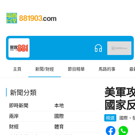
主頁
新聞/財經
節目精華
馬路的事
最
美軍
新聞分類
國家
即時新聞
本地
兩岸
國際
精選
國際
發
Share to Face
Share t
財經
體育