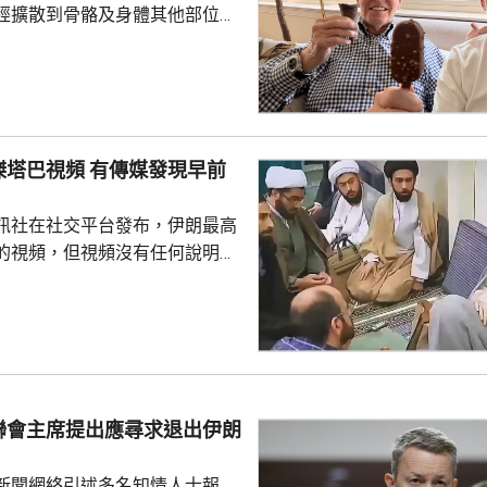
經擴散到骨骼及身體其他部位，
特接受英國廣播公司訪問時，談
激動，表示看到拜登的病情，令
指癌細胞已經擴散，在很多方面
生活。但強調，拜登仍堅持就公
美國史上年
頻 有傳媒發現早前
，在4年任期內，他的年齡及健
關注。他前年6月同當時的共和
訊社在社交平台發布，伊朗最高
朗普進行電視辯論，出...
的視頻，但視頻沒有任何說明，
時間和內容。不過，有傳媒對比
像在早前伊朗媒體製作的一部關
紀錄片中出現過，當時穆傑塔巴
引述伊朗反
穆傑塔巴從未在美以聯合空襲
何伊朗政府成員。他病情危重，
聯會主席提出應尋求退出伊朗
，可能隨時死亡。 穆傑塔巴
梅內伊出任伊朗最高領...
新聞網絡引述多名知情人士報