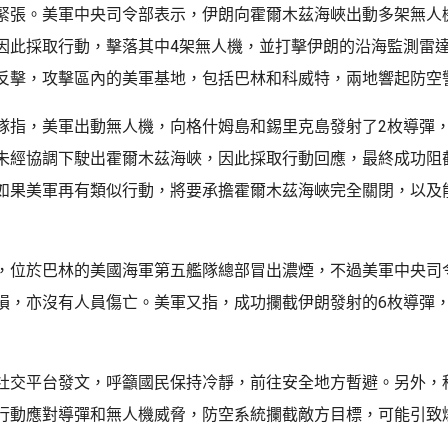
緊張。美軍中央司令部表示，伊朗向霍爾木茲海峽出動多架無人
因此採取行動，擊落其中4架無人機，並打擊伊朗的沿海監測雷
反擊，攻擊區內的美軍基地，包括巴林和科威特，兩地響起防空
隊指，美軍出動無人機，向格什姆島和錫里克島發射了2枚導彈，
未經協調下駛出霍爾木茲海峽，因此採取行動回應，最終成功阻
如果美軍再有類似行動，將要承擔霍爾木茲海峽完全關閉，以及
，位於巴林的美國海軍第五艦隊總部冒出濃煙，不過美軍中央司
損，亦沒有人員傷亡。美軍又指，成功攔截伊朗發射的6枚導彈，
社交平台發文，呼籲國民保持冷靜，前往安全地方暫避。另外，
行動應對導彈和無人機威脅，防空系統攔截敵方目標，可能引致