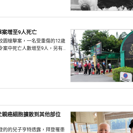
擊案增至9人死亡
校園槍擊案，一名受重傷的12歲
令案中死亡人數增至9人，另有
4歲少年昨日在家
後，到就讀的中學向師生開槍，
泰國警方繼續調查案件，包括槍
及子彈來源等，計劃明日召開記
調查結果。
父親癌細胞擴散到其他部位
登的的兒子亨特透露，拜登罹患