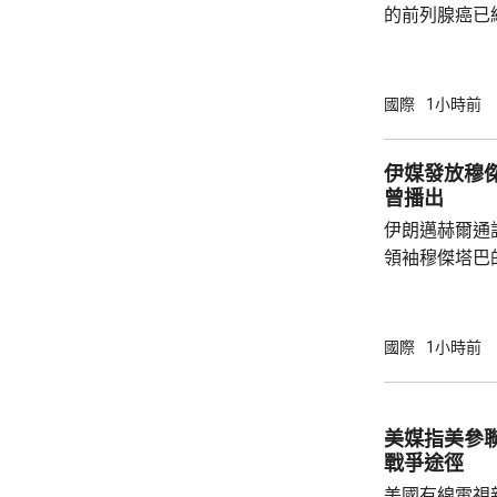
的前列腺癌已
帶來痛苦。亨
及父親時情緒
人非常難過，
國際
1小時前
都嚴重影響了
共事務發表意見。 83歲的拜登是
伊媒發放穆傑塔巴視
紀最大的總統
曾播出
康狀況一直受
伊朗邁赫爾通
黨總統候選人特
領袖穆傑塔巴
也沒有具體的
發現，這段影
於穆傑塔巴的
國際
1小時前
是在神學院授課。 以色列傳媒昨日
對派媒體稱，
後，會見過任
美媒指美參
已被緊急送往醫院
戰爭途徑
3月接替亡父哈
美國有線電視