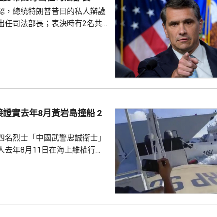
時162公里，陣風最大風速每小
認，總統特朗普昔日的私人辯護
沖繩部分地區24小時雨量超過
出任司法部長；表決時有2名共
計「白海豚」移動速...
戈，聯同民主黨人投反對票，但
眾議院，仍以50對49票通過布蘭
2歲的布蘭奇擔任代理司法部長。
證實去年8月黃岩島撞船 2
四名烈士「中國武警忠誠衛士」
人去年8月11日在海上維權行動
國海警船當日在黃岩島追逐菲律
與解放軍軍艦相撞的時間吻合，
一年首次間接證實撞船事件造成
人事務部主管
網」資料顯示，22歲的衣昕玉在