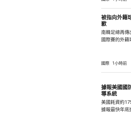
公布，與高溫
兩倍；2011至
被指向外籍
2016至202
歉
落，但仍有6
南韓足總再傳
例亦有所增加，.
國際賽的外籍
六發聲明致歉
公眾失望和擔
革，保證加強
國際
1小時前
足公眾的期望。 南韓傳媒近日報道，20
一份政府審計報
月至翌年3月
據報美國國
俗場所，向十
導系統
每人涉及的費用
美國耗資約1
據報最快年底
行測試。 彭博社引述消息人士指，研發階段的
測試包括一次地