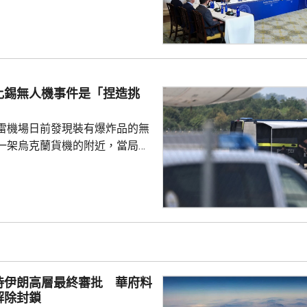
為美國創造大量就業機會，同時
與安全，重新奪回美國作為世界
的地位，令美國毋須再依賴敵對
當地一間電
供14億美元貸款，以擴大電池生
比錫無人機事件是「捏造挑
尼蘇達州一間磁鐵製造公司，投
另外，華府亦...
雷機場日前發現裝有爆炸品的無
一架烏克蘭貨機的附近，當局認
國勢力，但暫時未有歸咎於任何
就暗指是俄羅斯所為。俄羅斯駐
隔兩日後聲明，指事件是捏造的
蔑俄羅斯，令烏克蘭或歐洲部分
容德國出現歇斯底里的反俄情
關切。 德國總理默茨星期五就事
全委員會會議，將同內政部長多
待伊朗高層最終審批 華府料
閣員保持密切接觸。
解除封鎖