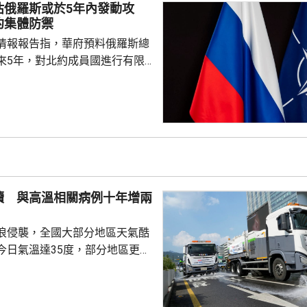
及比亞迪等中國企業，列為支援
估俄羅斯或於5年內發動攻
，多間被列入名單的公司事...
約集體防禦
情報報告指，華府預料俄羅斯總
來5年，對北約成員國進行有限
測試北約團結程度，以及對集體
攻擊或小規模入侵等，最有可能
的海三國或波蘭採取行動；有華
都相信，如果普京未能找到體面
戰事的方式，便可能會升級對北
續 與高溫相關病例十年增兩
在必要時作出防衛和威...
浪侵襲，全國大部分地區天氣酷
今日氣溫達35度，部分地區更高
部沿海地區將有強降雨，首都圏和
亦會有零星降雨，有助緩解高溫