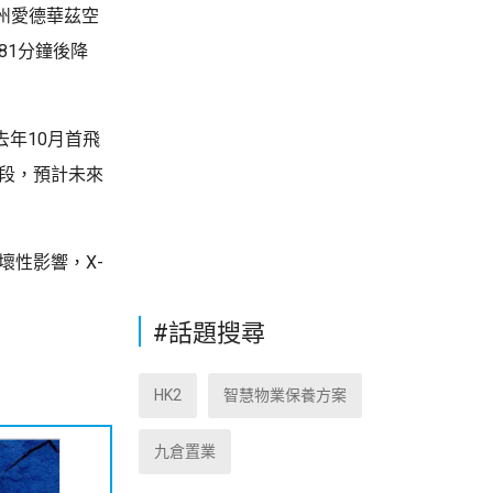
州愛德華茲空
81分鐘後降
去年10月首飛
階段，預計未來
壞性影響，X-
#話題搜尋
HK2
智慧物業保養方案
九倉置業