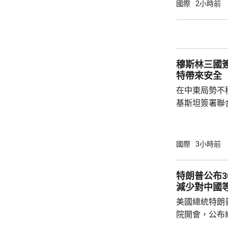
年進行兩次飛
國際
2小時前
標區域；到2
國防部將根據
行篩選。消息
面測試，政府
穆斯林三國
預料美國太空部
特帶來安全
在中東局勢不
基斯坦簽署聯
武裝攻擊，都會
去數個月多次
伊朗支持的也
國際
3小時前
示，協議可被
果攻擊沙特將
特朗普公布
和土耳其介入，令
減少對中國
家和伊斯蘭合
美國總統特朗
朗議會的國家安
院開會，公布
以減少對中國等國家的