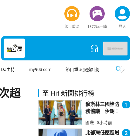
節目重溫
1872玩一陣
登入
搜尋
DJ主持
my903.com
節目重溫服務計劃
首次超
至 Hit 新聞排行榜
穆斯林三國簽防
1
務協議 伊朗︰
不會為沙特帶來
國際
3小時前
安全
北部灣低壓區增
2