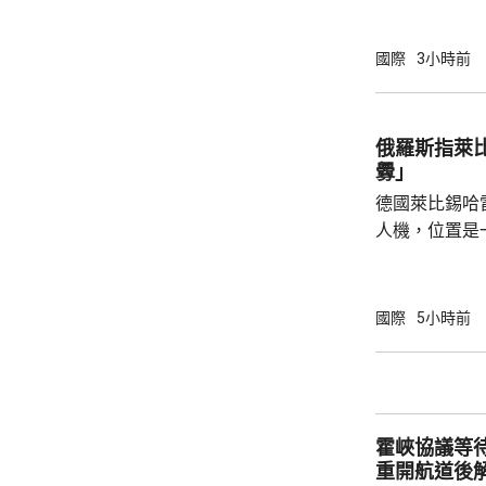
投資計劃將會
加強經濟穩定
國際
3小時前
礦產超級大國
的國家獲得資源。 投資計劃包括向
池材料公司提
俄羅斯指萊
產，以及向明
釁」
資1.5億美元。
德國萊比錫哈
人機，位置是
為可能涉及外
一方，烏克蘭
德國大使館事
國際
5小時前
挑釁，企圖誣
政客受益，形
緒，對此表示
件召開國家安
霍峽協議等
布林特及其他
重開航道後