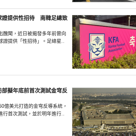
天氣相關的病例，過去10年增加
2015每年平均有215宗，到
球證提供性招待 南韓足總致
0年增至658宗，過去5年稍為回
38宗。與高溫天氣有關的死亡病
出醜聞，近日被揭發多年前曾向
..
球證提供「性招待」。足總星期
，指對於近期圍繞足總的爭議令
憂深表歉意，承諾進行全面改
組織內部的透明度和誠信，以滿
16年
告顯示，南韓足總在2011年3
期間，曾在首爾、蔚山等地的風
防部擬年底前首次測試金穹反
多名外籍球證提供「性招待」，
由數十萬至近百萬韓...
750億美元打造的金穹反導系統，
進行首次測試，並於明年進行飛
面測試，之後會在2027和28