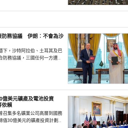
行測試，將攔截器發射到空中目
029年進行的目標攔截擊落測試。
參與企業的成本和效能等指標進
人士指，如果年底前順利完成地
會向相關公司支付6000萬美元，
簽防務協議 伊朗︰不會為沙
隊會由...
穩下，沙特阿拉伯、土耳其及巴
合防務協議，三國任何一方遭受
被視為對三國的攻擊。 沙特過
受到美伊戰事波及，同時受到獲
門胡塞武裝攻擊。有沙特官員表
視為對伊朗的一個警告，顯示如
會引起的後果，包括令巴基斯坦
30億美元礦產及電池投資
戰事急劇擴大。 區內多個國
等依賴
作組織都表示歡迎協議。不過伊
普召集多名礦業公司高層到國務
全與外交政策委員會...
總值30億美元的礦產投資計劃，
依賴。 特朗普指，各項