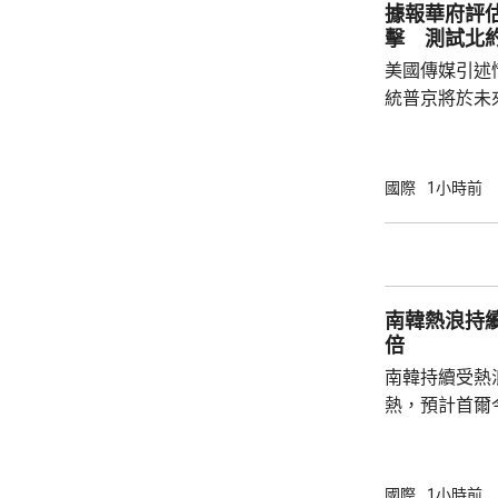
里巴巴、百度
據報華府評
中國軍方的實體
擊 測試北
美國傳媒引述
統普京將於未
度的攻擊，以
防禦的決心。 據報報告列出多個攻擊的可能
性，包括網絡
國際
1小時前
的是針對波羅
府和北約官員
地結束烏克蘭
約的衝突。 北約拒絕置評，只表示一直評估不
南韓熱浪持
同情況，準備好
倍
南韓持續受熱
熱，預計首爾
達37度；東
中部地區下午
天氣。 高溫天氣可能引致健康問題。南韓當局
國際
1小時前