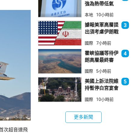
強為熱帶低氣
壓 天文台指對
本地
10小時前
本港直接威脅不
大
據報美軍高層提
3
出須考慮伊朗戰
事退出方案
國際
7小時前
霍峽協議等待伊
4
朗高層最終審
批 華府料重開
國際
5小時前
航道後解除封鎖
美國上訴法院維
5
持暫停白宮宴會
廳項目
國際
10小時前
更多新聞
成首次超音速飛