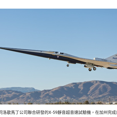
同洛歇馬丁公司聯合研發的X-59靜音超音速試驗機，在加州完