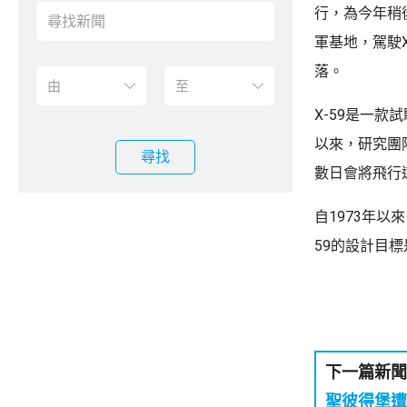
行，為今年稍
軍基地，駕駛X
落。
X-59是一款
以來，研究團
尋找
數日會將飛行
自1973年
59的設計目
下一篇新聞
聖彼得堡遭烏