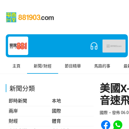
主頁
新聞/財經
節目精華
馬路的事
最
美國X
新聞分類
音速
即時新聞
本地
兩岸
國際
國際
發佈 06.0
Share to Face
Share t
財經
體育