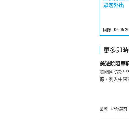
眾勿外出
國際
06.06.2
更多即時
美法院阻華
美國國防部早
德，列入中國
院挑戰華府的
裁定，國防部
性，並頒令阻
決表示歡迎，
國際
47分鐘前
帶來的不利影
後，事實終將不辯自明。