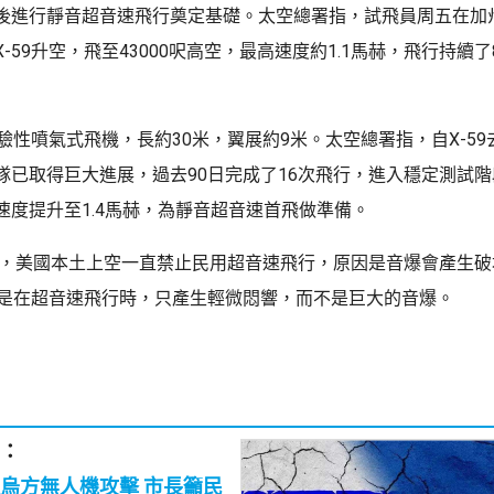
後進行靜音超音速飛行奠定基礎。太空總署指，試飛員周五在加
-59升空，飛至43000呎高空，最高速度約1.1馬赫，飛行持續了
試驗性噴氣式飛機，長約30米，翼展約9米。太空總署指，自X-59
隊已取得巨大進展，過去90日完成了16次飛行，進入穩定測試
速度提升至1.4馬赫，為靜音超音速首飛做準備。
以來，美國本土上空一直禁止民用超音速飛行，原因是音爆會產生破
標是在超音速飛行時，只產生輕微悶響，而不是巨大的音爆。
：
方無人機攻擊 市長籲民