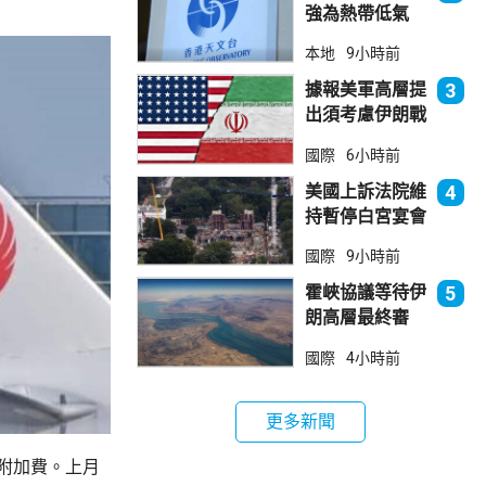
強為熱帶低氣
壓 天文台指對
本地
9小時前
本港直接威脅不
大
據報美軍高層提
3
出須考慮伊朗戰
事退出方案
國際
6小時前
美國上訴法院維
4
持暫停白宮宴會
廳項目
國際
9小時前
霍峽協議等待伊
5
朗高層最終審
批 華府料重開
國際
4小時前
航道後解除封鎖
更多新聞
附加費。上月