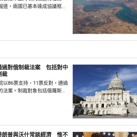
報道，兩國已基本達成協議框
級作最終審批。 外電引述美
協調方告知，伊朗與阿曼的磋商
能於未來數日敲定協議，如果能
都接受的協議，並重新開放霍爾
統特朗普會解除對伊朗的海上封
申，美國不會接受任何容許伊朗
或以任何方式干擾船舶的協議。
通過對俄制裁法案 包括對中
公布，自上月中恢復對...
制裁
院以86票支持、11票反對，通過
的法案。制裁對象包括俄羅斯總
政府及軍方高層官員、金融機構
，並授權華府向俄羅斯進口商品
%的關稅，以及對5個進口最多俄
然氣的國家，徵收最高100%關
和印度等，但總統在符合國家利
特朗普與沃什常談經濟 惟不
作出豁免。法案將提交眾議院表