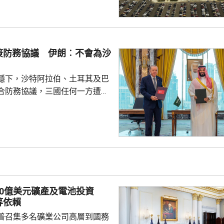
行測試，將攔截器發射到空中目
029年進行的目標攔截擊落測試。
參與企業的成本和效能等指標進
人士指，如果年底前順利完成地
簽防務協議 伊朗︰不會為沙
會向相關公司支付6000萬美元，
隊會由...
穩下，沙特阿拉伯、土耳其及巴
合防務協議，三國任何一方遭受
被視為對三國的攻擊。 沙特過
受到美伊戰事波及，同時受到獲
門胡塞武裝攻擊。有沙特官員表
視為對伊朗的一個警告，顯示如
會引起的後果，包括令巴基斯坦
戰事急劇擴大。 區內多個國
作組織都表示歡迎協議。不過伊
30億美元礦產及電池投資
全與外交政策委員會...
等依賴
普召集多名礦業公司高層到國務