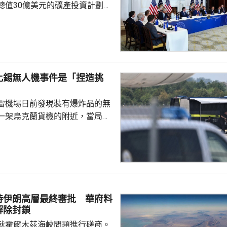
總值30億美元的礦產投資計劃，
依賴。 特朗普指，各項
為美國創造大量就業機會，同時
與安全，重新奪回美國作為世界
的地位，令美國毋須再依賴敵對
當地一間電
比錫無人機事件是「捏造挑
供14億美元貸款，以擴大電池生
尼蘇達州一間磁鐵製造公司，投
雷機場日前發現裝有爆炸品的無
另外，華府亦...
一架烏克蘭貨機的附近，當局認
國勢力，但暫時未有歸咎於任何
就暗指是俄羅斯所為。俄羅斯駐
隔兩日後聲明，指事件是捏造的
蔑俄羅斯，令烏克蘭或歐洲部分
容德國出現歇斯底里的反俄情
關切。 德國總理默茨星期五就事
待伊朗高層最終審批 華府料
全委員會會議，將同內政部長多
解除封鎖
閣員保持密切接觸。
就霍爾木茲海峽問題進行磋商。