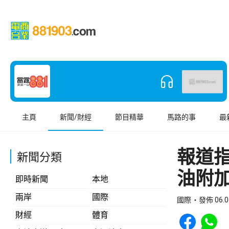
主頁
新聞/財經
節目精華
馬路的事
最
報道
新聞分類
油附
即時新聞
本地
兩岸
國際
國際
發佈 06.0
Share to Face
Share t
財經
體育