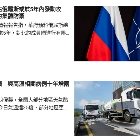
估俄羅斯或於5年內發動攻
約集體防禦
情報報告指，華府預料俄羅斯總
來5年，對北約成員國進行有限
測試北約團結程度，以及對集體
攻擊或小規模入侵等，最有可能
的海三國或波蘭採取行動；有華
都相信，如果普京未能找到體面
戰事的方式，便可能會升級對北
續 與高溫相關病例十年增兩
在必要時作出防衛和威...
浪侵襲，全國大部分地區天氣酷
今日氣溫達35度，部分地區更高
部沿海地區將有強降雨，首都圏和
亦會有零星降雨，有助緩解高溫
天氣相關的病例，過去10年增加