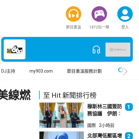
節目重溫
1872玩一陣
登入
搜尋
DJ主持
my903.com
節目重溫服務計劃
美線燃
至 Hit 新聞排行榜
穆斯林三國簽防
1
務協議 伊朗︰
不會為沙特帶來
國際
2小時前
安全
北部灣低壓區增
2