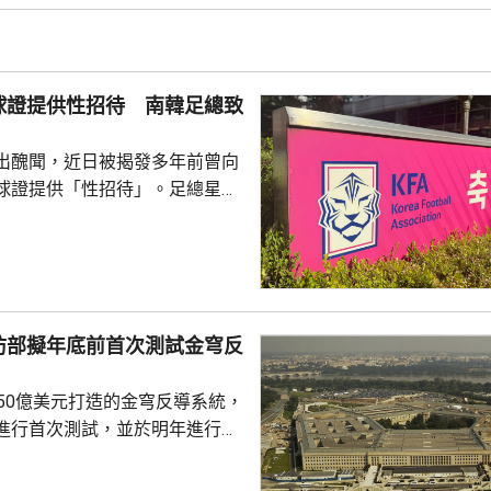
2015每年平均有215宗，到
0年增至658宗，過去5年稍為回
38宗。與高溫天氣有關的死亡病
球證提供性招待 南韓足總致
..
出醜聞，近日被揭發多年前曾向
球證提供「性招待」。足總星期
，指對於近期圍繞足總的爭議令
憂深表歉意，承諾進行全面改
組織內部的透明度和誠信，以滿
16年
告顯示，南韓足總在2011年3
防部擬年底前首次測試金穹反
期間，曾在首爾、蔚山等地的風
多名外籍球證提供「性招待」，
750億美元打造的金穹反導系統，
由數十萬至近百萬韓...
進行首次測試，並於明年進行飛
面測試，之後會在2027和28