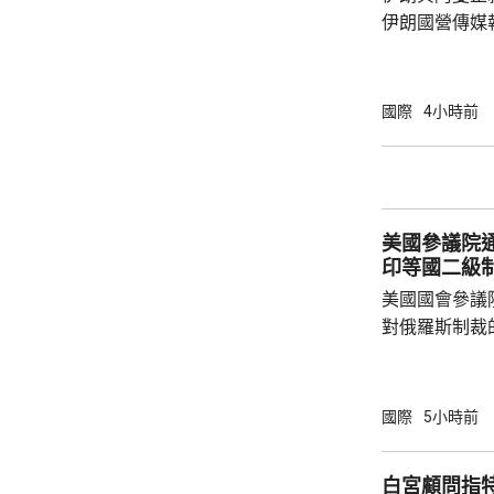
伊朗國營傳媒
架，正等待更高層
國官員指，獲
取得進展，可
國際
4小時前
達成一份各方
木茲海峽，總
鎖；但官員重
向船隻收費，
美國參議院
美軍中央司令部
印等國二級
美國國會參議
對俄羅斯制裁
統普京、其他
或其他實體等
徵收最高500
國際
5小時前
羅斯石油或天
稅，包括中國
白宮顧問指
益的情況下可