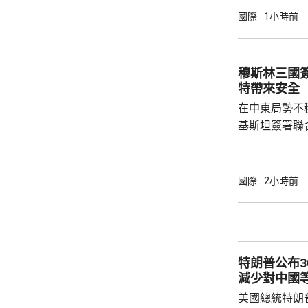
年進行兩次飛
國際
1小時前
標區域；到2
國防部將根據
行篩選。消息
穆斯林三國
面測試，政府
特帶來安全
預料美國太空部
在中東局勢不
基斯坦簽署聯
武裝攻擊，都會
去數個月多次
伊朗支持的也
國際
2小時前
示，協議可被
果攻擊沙特將
和土耳其介入，令
家和伊斯蘭合
特朗普公布
朗議會的國家安
減少對中國
美國總統特朗