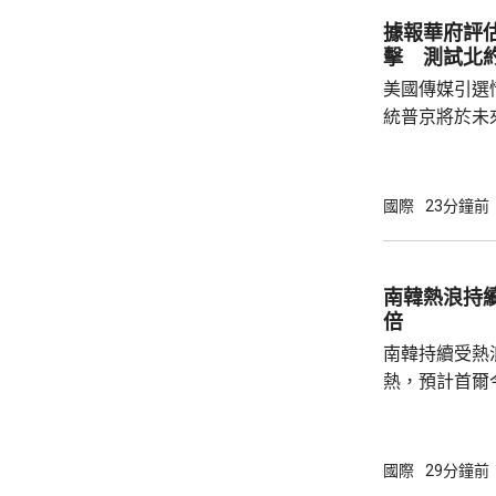
據報華府評
擊 測試北
美國傳媒引選
統普京將於未
度的攻擊，以
防禦的決心。 據報報告列出多個攻擊的可能
性，包括網絡
國際
23分鐘前
的是針對波羅
府和北約官員
地結束烏克蘭
南韓熱浪持
約的衝突。 北約拒絕置評，只表示一直評估不
倍
同情況，準備好
南韓持續受熱
熱，預計首爾
達37度；東
中部地區下午
天氣。 高溫天氣可能引致健康問題。南韓當局
國際
29分鐘前
公布，與高溫