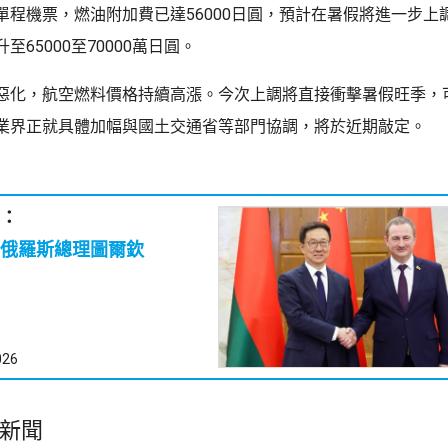
單程機票，燃油附加費已達56000日圓，預計在暑假將進一步上
至65000至70000萬日圓。
惡化，航空燃料價格持續高漲。今次上調將直接衝擊暑假旺季，
業界正就具體加幅與國土交通省等部門協調，將於近期敲定。
：
俄羅斯總理圖爾欽
026
新聞