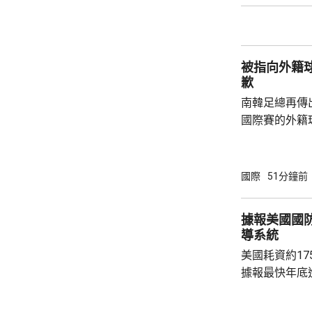
兩倍；2011至
2016至202
落，但仍有6
被指向外籍
例亦有所增加，.
歉
南韓足總再傳
國際賽的外籍
六發聲明致歉
公眾失望和擔
革，保證加強
國際
51分鐘前
足公眾的期望。 南韓傳媒近日報道，20
一份政府審計報
據報美國國
月至翌年3月
導系統
俗場所，向十
美國耗資約1
每人涉及的費用
據報最快年底
行測試。 彭博社引述消息人士指，研發階段的
測試包括一次地