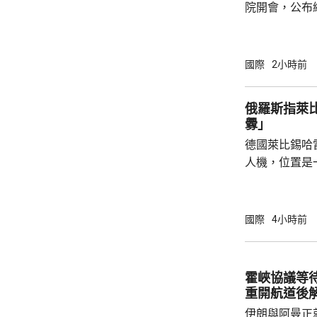
院開會，公布
以減少對中國等國家的
投資計劃將會
加強經濟穩定
國際
2小時前
礦產超級大國
的國家獲得資源。 投資計劃包括向
俄羅斯指萊
池材料公司提
釁」
產，以及向明
德國萊比錫哈
資1.5億美元。
人機，位置是
為可能涉及外
一方，烏克蘭
德國大使館事
國際
4小時前
挑釁，企圖誣
政客受益，形
緒，對此表示
霍峽協議等
件召開國家安
重開航道後
布林特及其他
伊朗與阿曼正