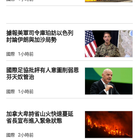
據報美軍司令庫珀訪以色列
討論伊朗與加沙局勢
國際
1小時前
國際足協批評有人意圖削弱恩
芬天奴管治
國際
1小時前
加拿大卑詩省山火快速蔓延
省長宣布進入緊急狀態
國際
2小時前