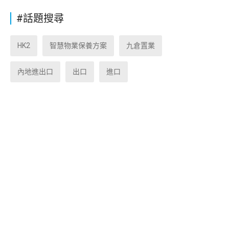
#話題搜尋
HK2
智慧物業保養方案
九倉置業
內地進出口
出口
進口