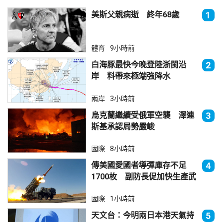
美斯父親病逝 終年68歲
1
體育
9小時前
白海豚最快今晚登陸浙閩沿
2
岸 料帶來極端強降水
兩岸
3小時前
烏克蘭繼續受俄軍空襲 澤連
3
斯基承認局勢嚴峻
國際
8小時前
傳美國愛國者導彈庫存不足
4
1700枚 副防長促加快生產武
器
國際
1小時前
天文台：今明兩日本港天氣持
5