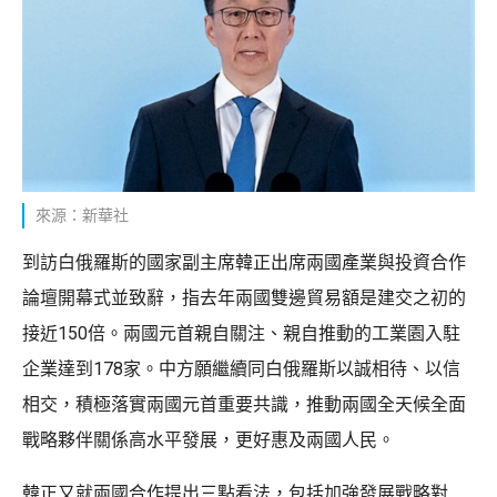
來源：新華社
到訪白俄羅斯的國家副主席韓正出席兩國產業與投資合作
論壇開幕式並致辭，指去年兩國雙邊貿易額是建交之初的
接近150倍。兩國元首親自關注、親自推動的工業園入駐
企業達到178家。中方願繼續同白俄羅斯以誠相待、以信
相交，積極落實兩國元首重要共識，推動兩國全天候全面
戰略夥伴關係高水平發展，更好惠及兩國人民。
韓正又就兩國合作提出三點看法，包括加強發展戰略對