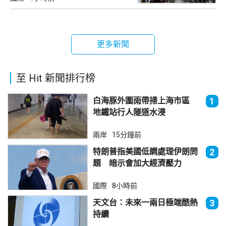
更多新聞
至 Hit 新聞排行榜
白海豚外圍雨帶掃上海市區
1
地鐵站行人隧道水浸
兩岸
15分鐘前
特朗普指美國低調處理伊朗問
2
題 暗示會加大經濟壓力
國際
8小時前
天文台：未來一兩日極端酷熱
3
持續