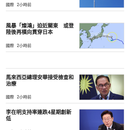
國際
2小時前
風暴「燦鴻」迫近關東 或登
陸後再橫向貫穿日本
國際
2小時前
馬來西亞總理安華接受檢查和
治療
國際
2小時前
李在明支持率連跌4星期創新
低