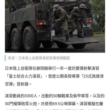
來源：日本陸上自衛隊演習宣傳視頻截圖
日本陸上自衛隊在靜岡縣舉行一年一度的實彈射擊演習
「富士綜合火力演習」，首度公開長程導彈「25式高速滑
空彈」發射器。
演習動員約3000人，出動約50輛戰車及裝甲車等，以及約
50門榴彈砲等火炮，共使用69.5公噸彈藥。演習模擬在離