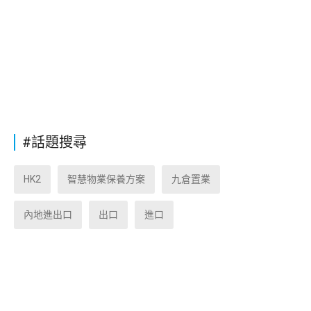
#話題搜尋
HK2
智慧物業保養方案
九倉置業
內地進出口
出口
進口