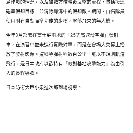
島作戰的情況，以及被敵方侵略後反擊的流程，包括接連
砲轟假想目標，並清除壕溝中的假想敵。期間，自衛隊員
使用附有自動瞄準功能的步槍，擊落飛來的無人機。
今年3月部署在富士駐屯地的「25式高速滑空彈」發射
車，在演習中並未進行實際射擊，而是在會場大熒幕上播
放了發射影像。這種導彈射程數百公里，能以不規則軌道
飛行，是日本政府以欲持有「敵對基地攻擊能力」為由引
入的長程導彈。
日本防衛大臣小泉進次郎到場視察。