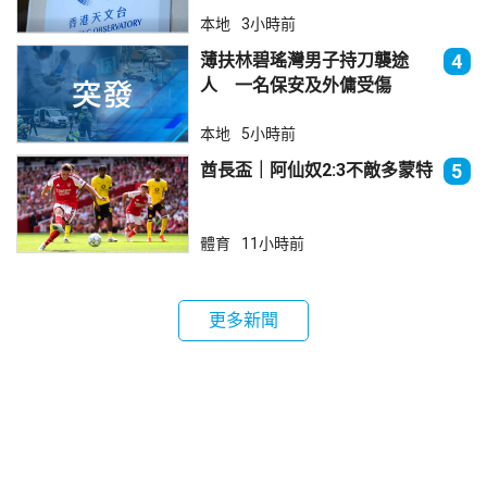
本地
3小時前
薄扶林碧瑤灣男子持刀襲途
4
人 一名保安及外傭受傷
本地
5小時前
酋長盃｜阿仙奴2:3不敵多蒙特
5
體育
11小時前
更多新聞