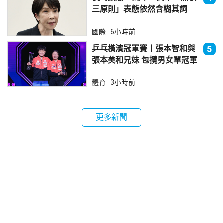
三原則」表態依然含糊其詞
國際
6小時前
乒乓橫濱冠軍賽丨張本智和與
5
張本美和兄妹 包攬男女單冠軍
體育
3小時前
更多新聞