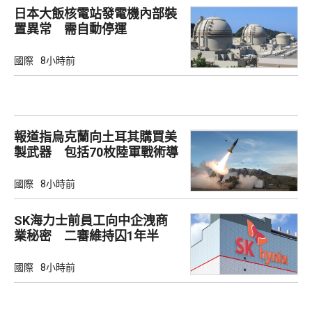
日本大飯核電站發電機內部裝
置異常 需自動停運
國際
8小時前
報道指烏克蘭向土耳其購買美
製武器 包括70枚陸軍戰術導
彈
國際
8小時前
SK海力士前員工向中企洩商
業秘密 二審維持囚1年半
國際
8小時前