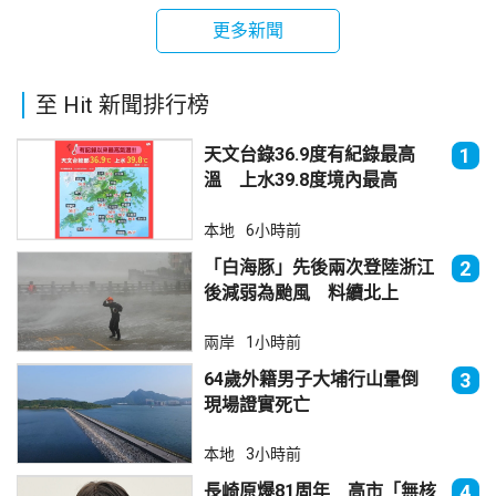
更多新聞
至 Hit 新聞排行榜
天文台錄36.9度有紀錄最高
1
溫 上水39.8度境內最高
本地
6小時前
「白海豚」先後兩次登陸浙江
2
後減弱為颱風 料續北上
兩岸
1小時前
64歲外籍男子大埔行山暈倒
3
現場證實死亡
本地
3小時前
長崎原爆81周年 高市「無核
4