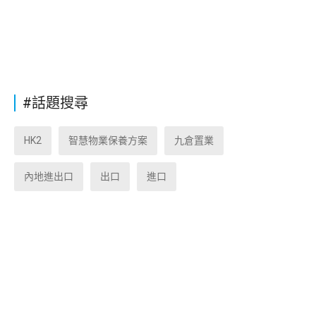
#話題搜尋
HK2
智慧物業保養方案
九倉置業
內地進出口
出口
進口