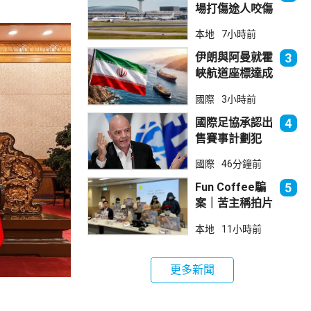
場打傷途人咬傷
警員 被新加坡
本地
7小時前
法院判囚
伊朗與阿曼就霍
3
峽航道座標達成
一致 新航道大
國際
3小時前
部分途經伊朗領
海
國際足協承認出
4
售賽事計劃犯
錯 惟仍全力支
國際
46分鐘前
持恩芬天奴
Fun Coffee騙
5
案｜苦主稱拍片
後遭遊說投資
本地
11小時前
立法會議員倡加
強保障
更多新聞