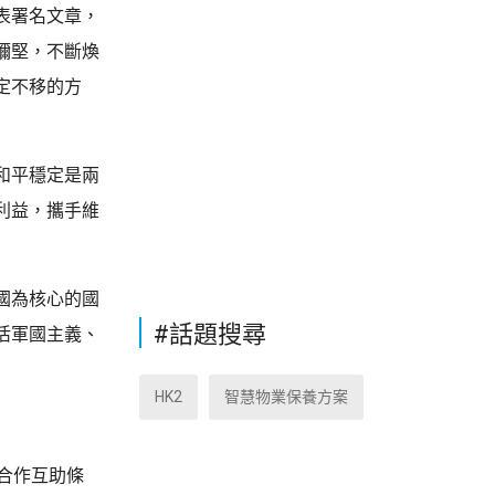
表署名文章，
彌堅，不斷煥
定不移的方
和平穩定是兩
利益，攜手維
國為核心的國
#話題搜尋
活軍國主義、
HK2
智慧物業保養方案
合作互助條