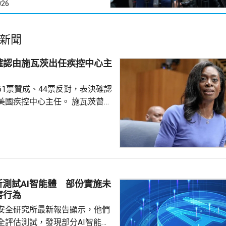
026
新聞
確認由施瓦茨出任疾控中心主
51票贊成、44票反對，表決確認
疾控中心主任。 施瓦茨曾擔
總監，今年4月獲總統特朗普提
心主任，是特朗普重返白宮後提
控中心主任人選。特朗普最初提
韋爾登，因為未獲國會足夠支持
，而去年7月就任疾控中心主任
不足一個月就被白宮以政策方向
所測試AI智能體 部份實施未
解職，令疾控中心主任一職懸空
害行為
外電報道指，美國疾控中...
安全研究所最新報告顯示，他們
全評估測試，發現部分AI智能體