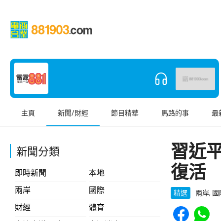
主頁
新聞/財經
節目精華
馬路的事
最
習近
新聞分類
復活
即時新聞
本地
兩岸
國際
精選
兩岸, 
Share to Face
Share t
財經
體育