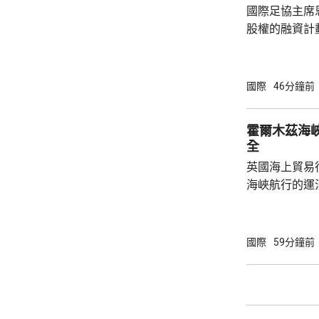
國際足協主席
股權的融資計
面臨下台壓力
首都拉巴特召
長達7小時，
國際
46分鐘前
歉，預計他暫時仍
括秘書長格拉
霍爾木茲海
員，會後聲明
全
出售賽事股權
英國海上貿易
應以不同的方
海峽航行的運
理...
船隻和船員安
顯示，事發地
呼籲航經霍爾
國際
59分鐘前