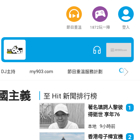
節目重溫
1872玩一陣
登入
搜尋
DJ主持
my903.com
節目重溫服務計劃
國主義
至 Hit 新聞排行榜
著名填詞人黎彼
1
得逝世 享年76
歲
本地
9小時前
香港母子樟宜機
2