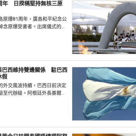
1周年 日揆稱堅持無核三原
島原爆81周年，廣島和平紀念公
悼念原爆受害者。出席儀式的首
辭時指，日本作為世界上唯一經
，肩負為實現無核武世界而不懈
強調將繼續堅持「無核三原
禮，無視國際法，企圖令核武使
與巴西維持雙邊關係 駐巴西
根本上動搖世界和平穩定，可能
休假
及長崎經歷原爆的慘劇重演。他
的外交風波持續，巴西日前決定
各國採取行動，徹底廢除核...
級至代辦級。阿根廷外長基爾諾
與巴西維持雙邊關係，不會對巴
作出任何外交回應，又指被巴西
大使雷蒙迪近日將回國休假。 阿
上月底到聖保羅，出席巴西自由
其間猛烈批評巴西總統盧拉，並