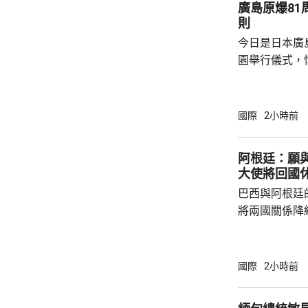
廣島原爆8
則
今日是日本廣
園舉行儀式，
相高市早苗致
歷原爆的國家
努力的使命，
國際
2小時前
則」。 廣島市市長松井一實就不點名批評有部
分大國傲慢無
阿根廷：願
用合法化，從
大使將回國
令二戰時廣島
巴西與阿根廷
深感憂慮並呼籲
將兩國關係降
指，當局願意
西政府的舉動
驅逐的阿根廷
國際
2小時前
根廷總統米萊
黨全國大會，