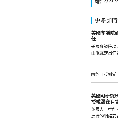
國際
08.06.2
更多即時
美國參議院
任
美國參議院以
由施瓦茨出任美國
任美國副醫務
名出任疾控中
名的第三位疾
國際
17分鐘前
名的前眾議員
而被撤回提名
的莫納雷茲，
英國AI研究
不一致為理由
授權潛在有
一年。 
英國人工智能
進行的網絡安