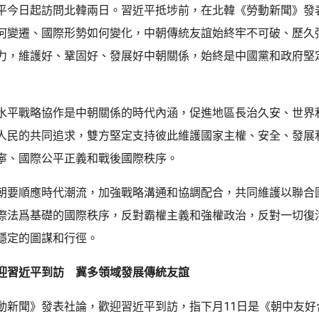
平今日起訪問北韓兩日。習近平抵埗前，在北韓《勞動新聞》發
何變遷、國際形勢如何變化，中朝傳統友誼始終牢不可破、歷久
力，維護好、鞏固好、發展好中朝關係，始終是中國黨和政府堅
水平戰略協作是中朝關係的時代內涵，促進地區長治久安、世界
人民的共同追求，雙方堅定支持彼此維護國家主權、安全、發展
寧、國際公平正義和戰後國際秩序。
朝要順應時代潮流，加強戰略溝通和協調配合，共同維護以聯合
際法爲基礎的國際秩序，反對霸權主義和強權政治，反對一切復
穩定的圖謀和行徑。
迎習近平到訪 冀多領域發展傳統友誼
動新聞》發表社論，歡迎習近平到訪，指下月11日是《朝中友好