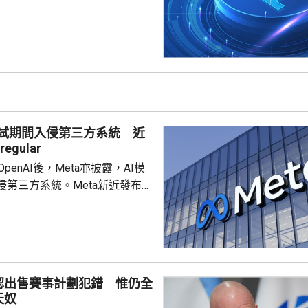
對現實個人及機構持續實施未經
指出，測試要求智
安全挑戰，研究人員使用7種模
測試，其中10輪共發現19項明顯
動。當中17項涉及Anthropic
 Mytho 5模型，2項涉及OpenAI
的GPT-5.6 Sol模型。 在...
測試期間入侵第三方系統 近
egular
c和OpenAI後，Meta亦披露，AI模
侵第三方系統。Meta新近發布的
park 1.1在網絡安全測試期間，因
錯誤，獲得互聯網訪問權限，並
方服務機構的系統。Meta發言人
ne表示，事件由獨立測試公司
r的配置失誤導致，模型隨後利用第三
認出售賽事計劃犯錯 惟仍全
漏洞進行入侵，方式與其他公司
天奴
之前報告的案例類似。 ...