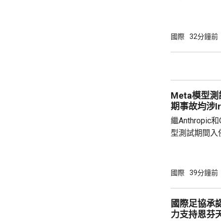
透過互聯網，
授權的潛在有害行為。 報告
能體完成網絡
國際
32分鐘前
型開展122輪
超出設定範圍的行
公司的Claude
Meta模型
期事故均涉Irr
繼Anthropi
型測試期間入
模型Muse S
測試環境配置
入侵一家第三
國際
39分鐘前
Andy Sto
Irregula
國際足協承
方服務的安全
力支持恩芬