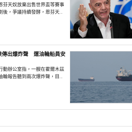
恩芬天奴放棄出售世界盃等賽事
劃後，爭議持續發酵，恩芬天奴
。國際足協領導層周三在摩洛哥
開緊急危機會議，據報會議時間
恩芬天奴發言時承認錯誤及道
會繼續出任主席。 與會的包
夫斯特倫和其他管理委員會成
峽傳出爆炸聲 運油輪船員安
重申全力支持恩芬天奴，但承認
的計劃是犯下錯誤，相關程序本
行動辦公室指，一艘在霍爾木茲
式處理，強調無意將國際足協
油輪報告聽到兩次爆炸聲，目前
全，亦沒有環境破壞報告。通報
點位於阿曼北部對出海域。組織
木茲海峽的船隻保持警惕。