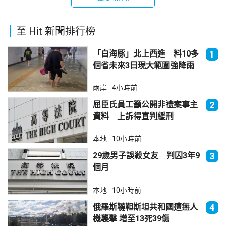
至 Hit 新聞排行榜
「白海豚」北上西進 料10多
1
個省未來3日現大範圍強降雨
兩岸
4小時前
屈臣氏員工籲公開非禮案事主
2
資料 上訴得直判緩刑
本地
10小時前
29歲男子誤殺女友 判囚3年9
3
個月
本地
10小時前
俄羅斯韃靼斯坦共和國遭無人
4
機襲擊 增至13死39傷