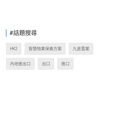
#話題搜尋
HK2
智慧物業保養方案
九倉置業
內地進出口
出口
進口