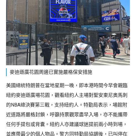
麥迪遜廣花園周邊已實施嚴格保安措施
美國總統特朗普在當地星期一晚，即本港時間今早會親臨
紐約麥迪遜廣場花園，觀看紐約人主場對聖安東尼奧馬刺
的NBA總決賽第三戰，支持紐約人。特勤局表示，場館附
近道路將嚴格封鎖，呼籲持票觀眾盡早入場，亦不能攜帶
任何手提包或背囊。紐約人亦建議球迷提前兩小時到場，
並應帶最少的個人物品。警方同特勤局協調後，已叫停在