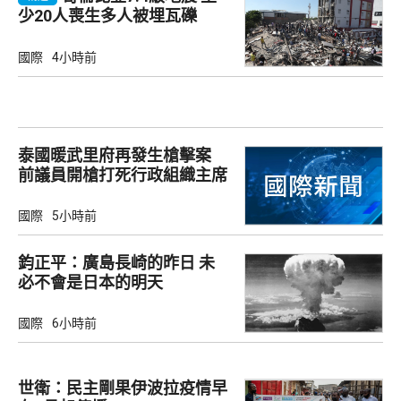
少20人喪生多人被埋瓦礫
國際
4小時前
泰國暖武里府再發生槍擊案
前議員開槍打死行政組織主席
國際
5小時前
鈞正平：廣島長崎的昨日 未
必不會是日本的明天
國際
6小時前
世衛：民主剛果伊波拉疫情早