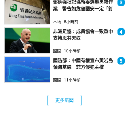
鄧炳強批記協執委選舉黑箱作
3
業 警告如危害國安一定「釘
死你」
本地
8小時前
非洲足協：成員協會一致重申
4
支持恩芬天奴
國際
10小時前
國防部：中國有權宣布黃岩島
5
領海基線 菲方侵犯主權
國際
11小時前
更多新聞