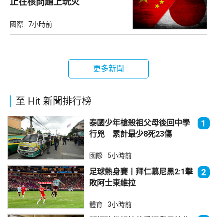
止在核問題上玩火
國際
7小時前
更多新聞
至 Hit 新聞排行榜
泰國少年槍殺祖父母後回中學
1
行兇 累計最少8死23傷
國際
5小時前
足球熱身賽丨拜仁慕尼黑2:1擊
2
敗阿士東維拉
體育
3小時前