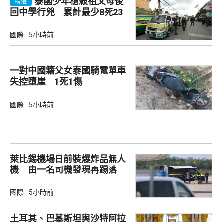
泰國少年槍殺祖父母後
精選
回中學行兇 累計最少8死23
傷
國際
5小時前
一對中國籍父女泰國騎電單車
失控墮崖 1死1傷
國際
5小時前
萊比錫機場日前裝爆炸品無人
機 由一名司機發現再踢落
國際
5小時前
土耳其、巴基斯坦與沙特阿拉