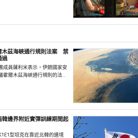
今年已有超過1.1萬人高溫致
16年以來當地的相關死亡人數紀
全國所有主要城市列為最高級別
域。當局呼籲居民和遊客避免被
可能留在室內及多喝水。
爾木茲海峽通行規則法案 禁
通過
團成員薩利米表示，伊朗國家安
議霍爾木茲海峽通行規則的法案
括禁止美國、以色列及其他敵對
過海峽；與以色列有關的軍用和
通過有關區域；參與針對「抵抗
船隻或貨物亦被禁止通行。方案
朗造成損失的國家和個人，在完
兩韓邊界附近實彈訓練期間起
獲得通過霍爾木茲海峽和波斯灣
K1E1型坦克在靠近北韓的邊境
值20%的罰款。伊朗政...