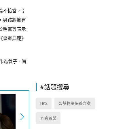
論不恰當，引
，男孩將擁有
公明黨等表示
《皇室典範》
作為養子，旨
#話題搜尋
HK2
智慧物業保養方案
九倉置業