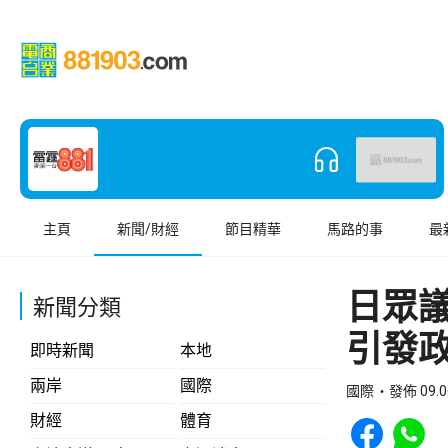
主頁
新聞/財經
節目精華
馬路的事
最
日眾
新聞分類
引發
即時新聞
本地
兩岸
國際
國際
發佈 09.0
Share to Face
Share t
財經
體育