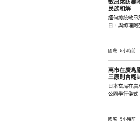
敏昂萊訪泰
等國際足協相關
民族和解
緬甸總統敏昂
日，與總理阿
新邁向民主，
達成民族和解
關係，並尋求
國際
5小時前
就祝賀敏昂萊
盟事務。兩人
高市在廣島
蓋緬甸籍勞工
三原則含糊
理，以及太空觀測技術
日本當局在廣
問中國、印度和
公園舉行儀式
首相高市早苗
則」，作為世
為實現無核武
國際
5小時前
過，日本傳媒
原則」的表態