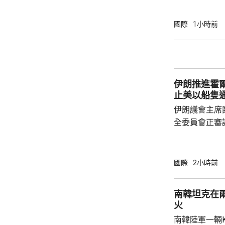
月26日，德國
死，打破20
國際
1小時前
錄。義大利將
的高溫預警區
陽光直射，盡
伊朗推進霍
止美以船隻
伊朗議會主席
全委員會正審
初稿，內容包
國家的船隻通
民用貨物不得
國際
2小時前
陣線」行動的
又規定，對伊
南韓坦克在
成賠償前無法
火
的許可。 根據方案，違反相關規定者，將被處
南韓陸軍一輛
以最高達貨物價