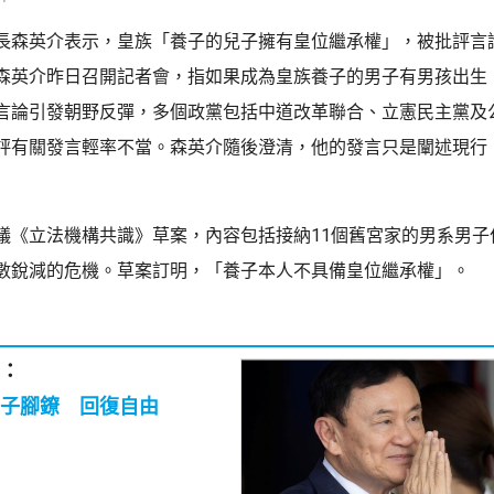
長森英介表示，皇族「養子的兒子擁有皇位繼承權」，被批評言
森英介昨日召開記者會，指如果成為皇族養子的男子有男孩出生
言論引發朝野反彈，多個政黨包括中道改革聯合、立憲民主黨及
評有關發言輕率不當。森英介隨後澄清，他的發言只是闡述現行
議《立法機構共識》草案，內容包括接納11個舊宮家的男系男子
數銳減的危機。草案訂明，「養子本人不具備皇位繼承權」。
：
子腳鐐 回復自由