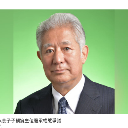
族養子子嗣擁皇位繼承權惹爭議
片