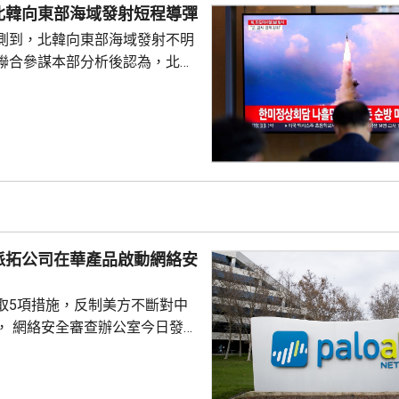
，但並未明確表示日本將繼續堅
北韓向東部海域發射短程導彈
 高市在儀式結束後的記者會亦拒
測到，北韓向東部海域發射不明
三文件」時是否堅持...
聯合參謀本部分析後認為，北韓
導彈，加強監視警戒，並與美日
導彈的信息，保持戒備態勢。 今
42日再度發射彈道導彈，也是今
0次。美國與南韓今個月將舉行戰
自由護盾」聯合軍演，分析認
試射導彈是向美韓表達不滿，並
。
派拓公司在華產品啟動網絡安
取5項措施，反制美方不斷對中
， 網絡安全審查辦公室今日發公
全公司、派拓（Palo Alto
s）在華銷售產品啟動網絡安全審查。
障關鍵信息基礎設施安全穩定運