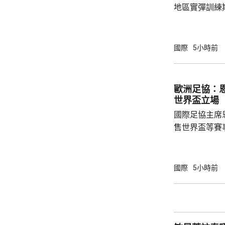
地區實彈訓練
事發在京畿道
處射擊訓練場
甲旅，上午完
國際
5小時前
起火，火勢由
火海。報道指
人員，要求停
歐洲足協：
部門正調查起
世界盃立場
國際足協主席
售世界盃等賽
下台壓力。國
特召開緊急危
歉；國際足協
國際
5小時前
天奴，但承認
誤，已致函理
諾會確保類似事件不再
恩芬天奴作出