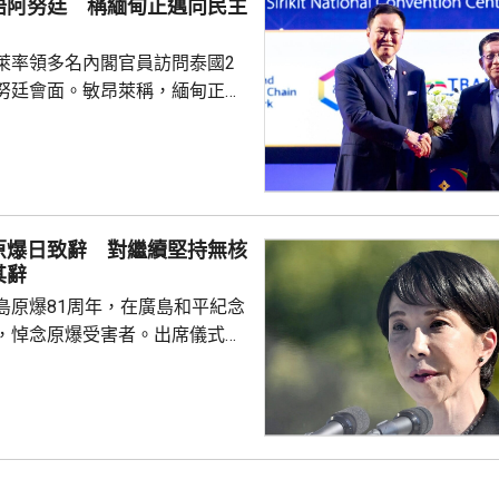
晤阿努廷 稱緬甸正邁向民主
賽事的立場，他們對恩芬...
萊率領多名內閣官員訪問泰國2
努廷會面。敏昂萊稱，緬甸正重
新政府正致力恢復穩定與和平、
；外交方面，將與鄰國干固友好
與東盟建立更良好關係。阿努廷
當選總統，又指支持緬甸參與東
又見證簽署多項諒解備忘錄，涵
原爆日致辭 對繼續堅持無核
問題、流經兩國河流的水質管
其辭
等。 今次是敏昂萊繼訪
島原爆81周年，在廣島和平紀念
老撾後，近月出訪的第四個...
，悼念原爆受害者。出席儀式的
致辭時指，日本堅持「無核三原
界上唯一遭受核爆的國家，肩負
世界而繼續不懈努力的使命。 不
分析，高市致辭中有關「無核三
含糊其辭，雖然提到日本現在堅