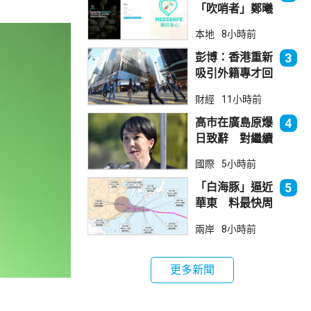
「吹哨者」鄭曦
琳踢保 警：仍
本地
8小時前
進行刑事調查
彭博：香港重新
3
吸引外籍專才回
流
財經
11小時前
高市在廣島原爆
4
日致辭 對繼續
堅持無核三原則
國際
5小時前
含糊其辭
「白海豚」逼近
5
華東 料最快周
日登陸浙閩
兩岸
8小時前
更多新聞