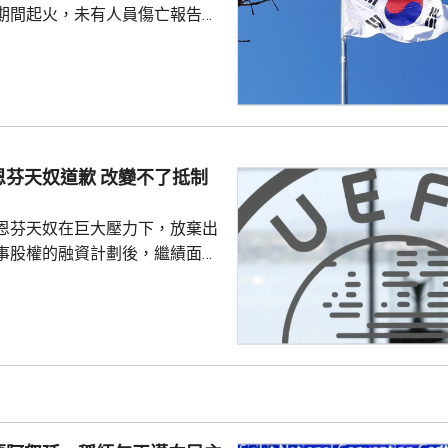
期間起火，未有人員傷亡報告。
抱川市、距離兩韓邊界25公里一
，出事坦克來自第五軍團第五裝
成射擊訓練、前往集結地點途中
動力艙開始蔓延，全車其後陷入
，其他坦克發現後隨即通知車組
車並安全疏散，南韓軍方和消防
恩芬天奴道歉 改變不了抵制
火原因。
恩芬天奴在巨大壓力下，放棄出
事股權的融資計劃後，繼績面臨
際足協領導層在摩洛哥首都拉巴
機會議，恩芬天奴承認錯誤及道
會後發聲明，重申全力支持恩芬
出售賽事股權的計劃是犯下錯
事會和211個成員協會道歉，承
發生。 歐洲足協表示，
道歉，改變不了他們抵制世界盃