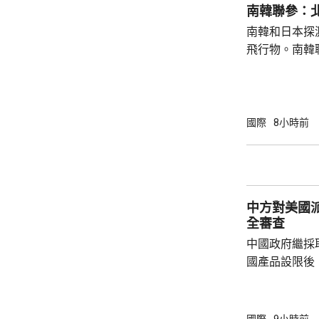
持無核三原則
南韓聯參：
持有關原則。
南韓和日本探
絕就修訂「安保
飛行物。南韓
發射短程彈道
共享北韓彈道
次是北韓時隔
年以來的第1
國際
8小時前
區級的「乙支
為，北韓今次
展示軍事威懾
中方對美國
全審查
中國政府繼採
國產品設限後
告，對美國網絡安
Network
公告指，為保