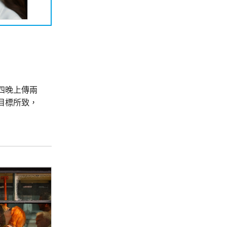
四晚上傳兩
目標所致，