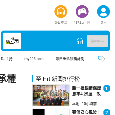
節目重溫
1872玩一陣
登入
搜尋
DJ主持
my903.com
節目重溫服務計劃
繼承權
至 Hit 新聞排行榜
新一批銀債保證
1
息率4.25厘 政
府：參考市況具
本地
10小時前
吸引力
藥倍安心風波｜
2