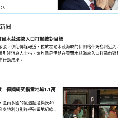
026
新聞
霍爾木茲海峽入口打擊敵對目標
緊張，伊朗傳媒報道，位於霍爾木茲海峽的伊朗格什姆島附近周
道引述消息人士指，爆炸聲是伊朗在霍爾木茲海峽入口打擊敵對
布行動成果。
 德國研究指當地逾1.1萬
，區內多國的氣溫超過攝氏40
及奧地利分別錄得破當地紀錄的
1.2度。德國有研究報告指，截至上