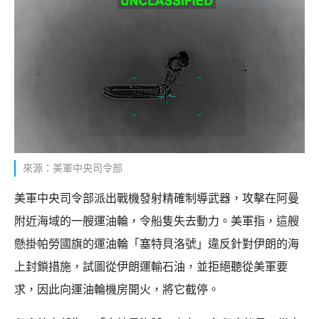
來源：美軍中央司令部
美軍中央司令部派出戰機發射精確制導武器，攻擊在阿曼
附近海域的一艘運油輪，令船隻失去動力。美軍指，這艘
懸掛帕勞國旗的運油輪「塞特貝洛號」違反針對伊朗的海
上封鎖措施，試圖從伊朗運輸石油，並拒絕聽從美軍要
求，因此向運油輪機房開火，將它截停。