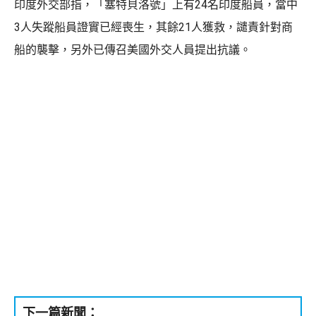
印度外交部指，「塞特貝洛號」上有24名印度船員，當中
3人失蹤船員證實已經喪生，其餘21人獲救，譴責針對商
船的襲擊，另外已傳召美國外交人員提出抗議。
下一篇新聞：