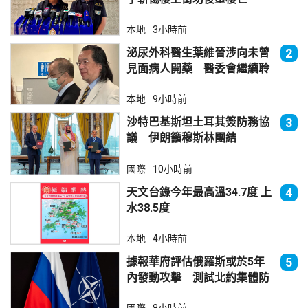
本地
3小時前
泌尿外科醫生葉維晉涉向未曾
2
見面病人開藥 醫委會繼續聆
訊
本地
9小時前
沙特巴基斯坦土耳其簽防務協
3
議 伊朗籲穆斯林團結
國際
10小時前
天文台錄今年最高溫34.7度 上
4
水38.5度
本地
4小時前
據報華府評估俄羅斯或於5年
5
內發動攻擊 測試北約集體防
禦