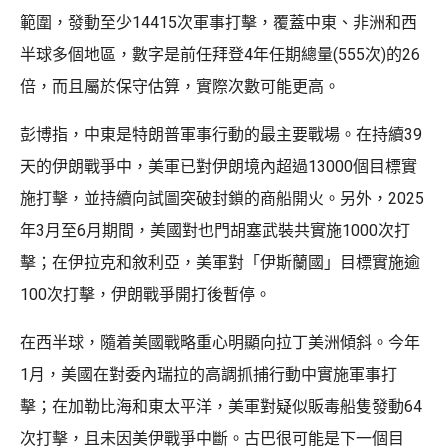
範圍，發動至少14415次軍事打擊，覆蓋中東、非洲和西
半球多個地區，數字是前任拜登4年任期總量(555次)的26
倍，而且屬於保守估算，實際次數可能更高。
彭博指，中東是特朗普軍事行動的最主要戰場。在持續39
天的伊朗戰爭中，美軍已對伊朗境內超過13000個目標實
施打擊，並持續向試圖突破封鎖的商船開火。另外，2025
年3月至6月期間，美國對也門胡塞武裝共實施1000次打
擊；在伊拉克和敘利亞，美軍對「伊斯蘭國」目標實施逾
100次打擊，伊朗戰爭開打後暫停。
在西半球，隨着美國戰略重心明顯向拉丁美洲傾斜。今年
1月，美國在對委內瑞拉的高調抓捕行動中實施軍事打
擊；在加勒比海和東太平洋，美軍對疑似販毒船隻發動64
次打擊，且未因美伊戰爭中斷。古巴很可能是下一個目