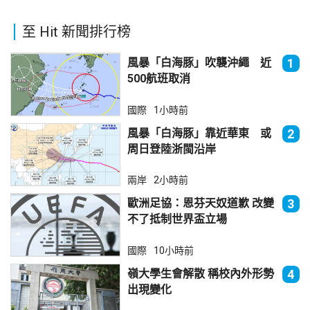
至 Hit 新聞排行榜
風暴「白海豚」吹襲沖繩 近
1
500航班取消
國際
1小時前
風暴「白海豚」靠近華東 或
2
周日登陸浙閩沿岸
兩岸
2小時前
歐洲足協：恩芬天奴道歉 改變
3
不了抵制世界盃立場
國際
10小時前
嶺大學生會解散 稱校內外形勢
4
出現變化