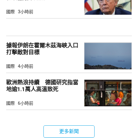
國際
3小時前
據報伊朗在霍爾木茲海峽入口
打擊敵對目標
國際
4小時前
歐洲熱浪持續 德國研究指當
地逾1.1萬人高溫致死
國際
6小時前
更多新聞