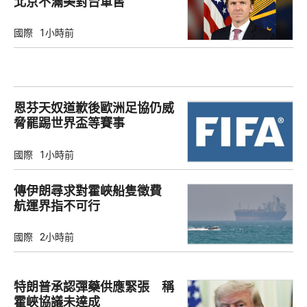
北京不滿美對台軍售
國際
1小時前
恩芬天奴道歉後歐洲足協仍威
脅罷踢世界盃等賽事
國際
1小時前
傳伊朗尋求對霍峽船隻徵費
航運界指不可行
國際
2小時前
特朗普承認彈藥供應緊張 稱
霍峽協議未達成