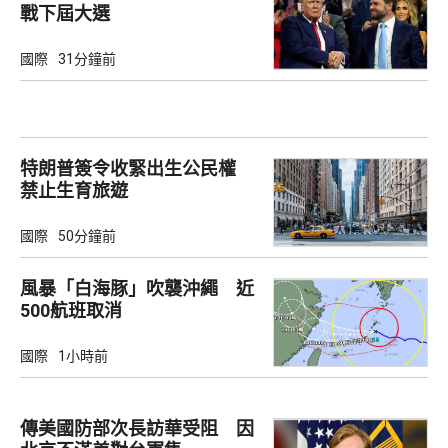
戰下屆大選
國際
31分鐘前
特朗普簽令收緊出生公民權
禁止生育旅遊
國際
50分鐘前
風暴「白海豚」吹襲沖繩 近
500航班取消
國際
1小時前
傳美國防部次長訪華受阻 因