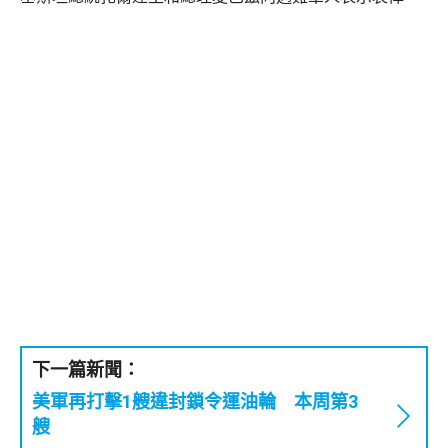
下一篇新聞：
美軍再打擊1艘違封鎖令運油輪 本周第3
艘