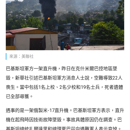
來源：美聯社
巴基斯坦軍方一架直升機，昨日在克什米爾巴控地區墜
毀，新華社引述巴基斯坦軍方消息人士說，空難導致22人
喪生。當中包括1名上校、2名少校和19名士兵，死者遺體
已全部尋獲。
遇事的是一架俄製米-17直升機。巴基斯坦軍方表示，直升
機在起飛時因技術故障墜毀。事故具體原因仍在調查。巴
基斯坦總統扎爾達里和總理夏巴茲向遇難軍人表示哀悼。