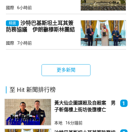
國際
6小時前
沙特巴基斯坦土耳其簽
精選
防務協議 伊朗籲穆斯林團結
國際
7小時前
更多新聞
至 Hit 新聞排行榜
黃大仙企圖謀殺及自殺案 男
1
子斬傷樓上街坊後墮樓亡
本地
16分鐘前