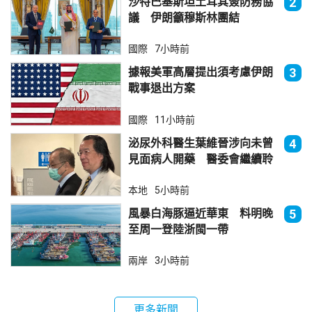
沙特巴基斯坦土耳其簽防務協
2
議 伊朗籲穆斯林團結
國際
7小時前
據報美軍高層提出須考慮伊朗
3
戰事退出方案
國際
11小時前
泌尿外科醫生葉維晉涉向未曾
4
見面病人開藥 醫委會繼續聆
訊
本地
5小時前
風暴白海豚逼近華東 料明晚
5
至周一登陸浙閩一帶
兩岸
3小時前
更多新聞