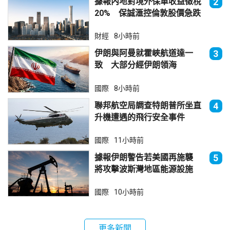
據報內地對境外保單收益徵稅
2
20% 保誠滙控倫敦股價急跌
財經
8小時前
伊朗與阿曼就霍峽航道達一
3
致 大部分經伊朗領海
國際
8小時前
聯邦航空局調查特朗普所坐直
4
升機遭遇的飛行安全事件
國際
11小時前
據報伊朗警告若美國再施襲
5
將攻擊波斯灣地區能源設施
國際
10小時前
更多新聞