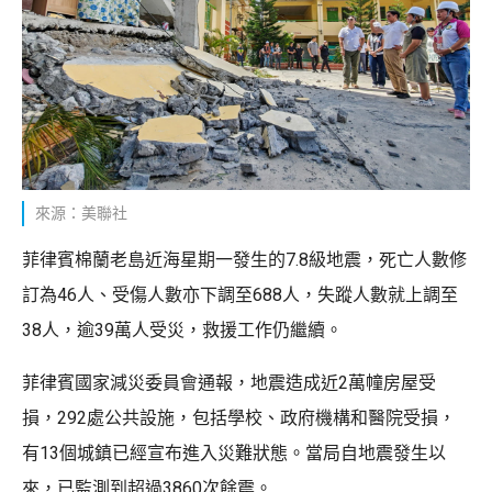
來源：美聯社
菲律賓棉蘭老島近海星期一發生的7.8級地震，死亡人數修
訂為46人、受傷人數亦下調至688人，失蹤人數就上調至
38人，逾39萬人受災，救援工作仍繼續。
菲律賓國家減災委員會通報，地震造成近2萬幢房屋受
損，292處公共設施，包括學校、政府機構和醫院受損，
有13個城鎮已經宣布進入災難狀態。當局自地震發生以
來，已監測到超過3860次餘震。