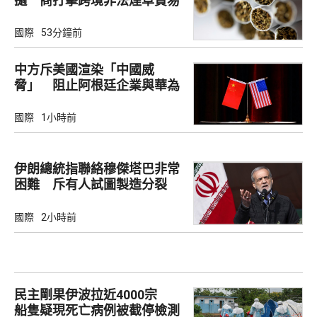
撾 商打擊跨境非法煙草貿易
國際
53分鐘前
中方斥美國渲染「中國威
脅」 阻止阿根廷企業與華為
合作
國際
1小時前
伊朗總統指聯絡穆傑塔巴非常
困難 斥有人試圖製造分裂
國際
2小時前
民主剛果伊波拉近4000宗
船隻疑現死亡病例被截停檢測