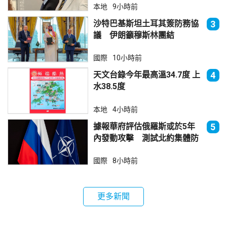
本地
9小時前
沙特巴基斯坦土耳其簽防務協
3
議 伊朗籲穆斯林團結
國際
10小時前
天文台錄今年最高溫34.7度 上
4
水38.5度
本地
4小時前
據報華府評估俄羅斯或於5年
5
內發動攻擊 測試北約集體防
禦
國際
8小時前
更多新聞