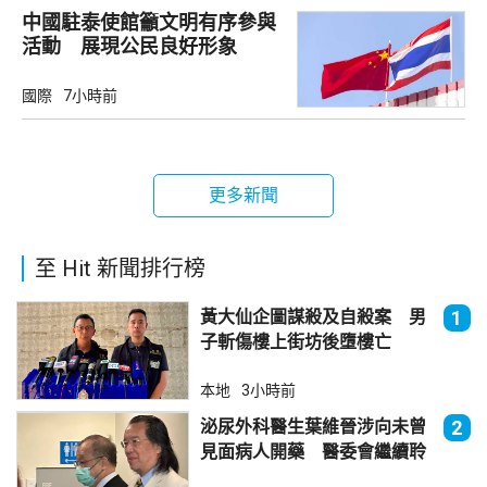
中國駐泰使館籲文明有序參與
活動 展現公民良好形象
國際
7小時前
更多新聞
至 Hit 新聞排行榜
黃大仙企圖謀殺及自殺案 男
1
子斬傷樓上街坊後墮樓亡
本地
3小時前
泌尿外科醫生葉維晉涉向未曾
2
見面病人開藥 醫委會繼續聆
訊