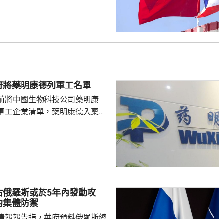
覺服從活動現場秩序和管理規
、禮貌待人，展現中國公民良好
當地民眾，珍惜和自覺維護「中
又指，參與活動的
好準備，了解活動規則，包括入
帶物品等要求，如發生糾紛或合
府將藥明康德列軍工名單
，應保持冷靜，依法理性維...
前將中國生物科技公司藥明康
軍工企業清單，藥明康德入稟法
決定。美國聯邦地區法院星期五
欠缺證據，證明有關決定的合理
止執行決定。藥明康德對法院裁
認為此舉減輕公司被列入名單所
響，相信在客觀公平的司法審訊
 美國國防部6月將阿
估俄羅斯或於5年內發動攻
及比亞迪等中國企業，列為支援
約集體防禦
，多間被列入名單的公司事...
情報報告指，華府預料俄羅斯總