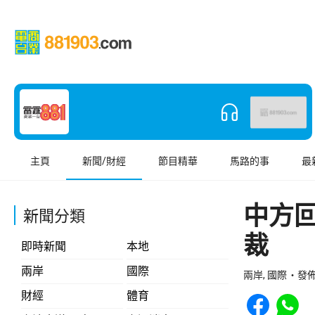
主頁
新聞/財經
節目精華
馬路的事
最
中方
新聞分類
裁
即時新聞
本地
兩岸
國際
兩岸, 國際
發佈 
Share to Face
Share t
財經
體育