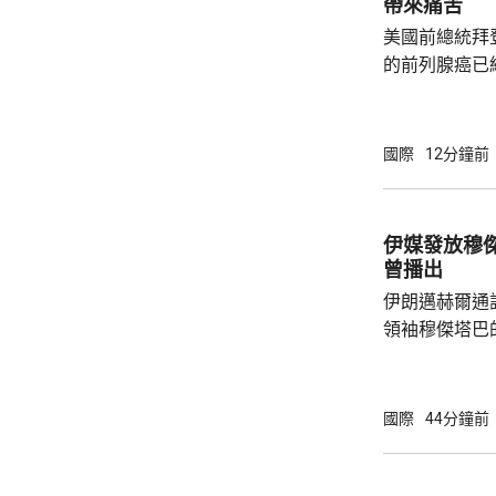
帶來痛苦
美國前總統拜
的前列腺癌已
帶來痛苦。亨
及父親時情緒
人非常難過，
國際
12分鐘前
都嚴重影響了
共事務發表意見。 83歲的拜登是
紀最大的總統
伊媒發放穆傑塔巴視
康狀況一直受
曾播出
黨總統候選人特
伊朗邁赫爾通
領袖穆傑塔巴
也沒有具體的
發現，這段影
於穆傑塔巴的
國際
44分鐘前
是在神學院授課。 以色列傳媒昨日
對派媒體稱，
後，會見過任