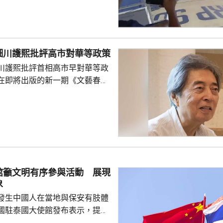
與解放軍軍艦相撞的時間吻合，
一年首次間接證實撞船事件造成
人事務部主管
網」資料顯示，22歲的衣昕玉在
細川護熙批評高市對華等政策
日參與南海一線維權行動犧牲，被
川護熙批評首相高市早對華等政
25歲的程龍同日在海上維權行動
在即將出版的新一期《文藝春
樣追記一等功。...
指，高市去年在國會發表台灣有
關係惡化，嚴重降溫的日中關係
帶來巨大損失。高市未有採取措
，難免被批評是不負責任。他認
美國總統特朗普會面時顯得過於
對美中的距離感和如何保持平衡
略。 對於上月國會通過
館籲文明有序參與活動 展現
皇室典範》，細川批評是執...
象
發生中國人在當地與保安有肢體
國駐泰國大使館發布表示，提醒
要遵守當地法律法規，文明有序