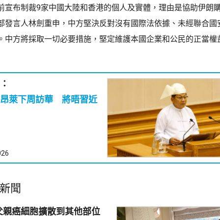
前宣布制裁9家中國大陸和香港的個人及實體，理由是協助伊朗
部發言人林劍重申，中方堅決反對沒有國際法依據、未經聯合國
。中方將採取一切必要措施，堅定維護本國企業和公民的正當權
：
昂萊下周訪華 將晤習近
026
新聞
父親癌細胞擴散到其他部位