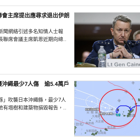
，可能隨時死亡。 穆傑塔巴
聯會主席提出應尋求退出伊朗
梅內伊出任伊朗最高領...
新聞網絡引述多名知情人士報
長聯席會議主席凱恩近期向總統
高級幕僚、包括副總統萬斯、國
中央情報局局長拉特克利夫等商
級伊朗軍事行動的憂慮，並提出
事的路徑。 CNN說，相較
隊，特朗普更傾向於透過空襲伊
沖繩最少7人傷 逾5.4萬戶
戰目標，但凱恩等官員認為不太
們希望讓特朗普意識到，即便是
豚」吹襲日本沖繩縣，最少7人
級也可能引發負面效應，...
地有塌樹和建築物損毀報告，有
倒受傷，亦有民眾在準備防風措
。全縣逾1.4萬戶停電；鹿兒島
有近4萬戶停電，幾百人疏散到
霸機場關閉，航班升降取消。