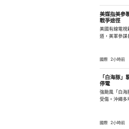
已被緊急送往醫院
美媒指美參
3月接替亡父哈
戰爭途徑
美國有線電視
道，美軍參謀
特朗普的多名
務卿魯比奧及
討，表達對升
國際
2小時前
美國需要找到退出戰
於派遣地面部
「白海豚」襲
朗，來達成作
停電
可能實現。他
強颱風「白海
小規模的軍事升
受傷。沖繩多
民眾被強風吹
施時跌倒受傷
縣奄美群島亦
國際
2小時前
避難中心。那