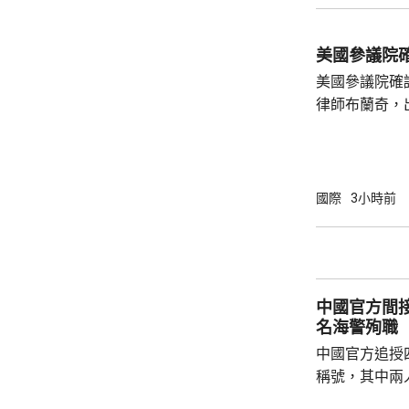
「白海豚」吹
最大風速每小
美國參議院
時216公里。
美國參議院確
200毫米，預
律師布蘭奇，
和黨參議員倒
共和黨主導的
奇的任命。 特朗普今年4月解僱時任司法部長
邦迪後，由5
國際
3小時前
中國官方間接
名海警殉職
中國官方追授
稱號，其中兩
中犧牲。與中