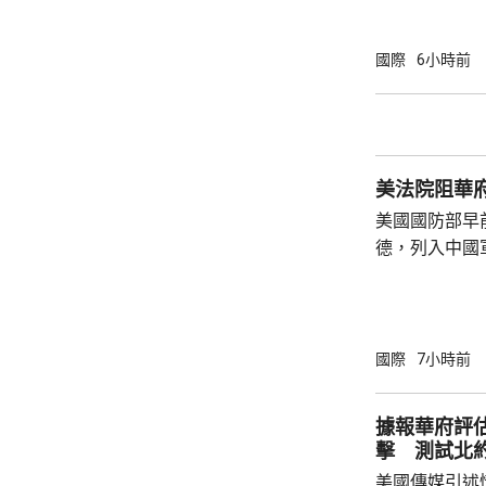
參與活動，自
定，文明旅遊
國際
6小時前
形象，並尊重
泰一家親」傳統友誼。 使館
公民要提前做
場、拍攝、攜
美法院阻華
法權益受到侵害
美國國防部早
德，列入中國
院挑戰華府的
裁定，國防部
性，並頒令阻
決表示歡迎，
國際
7小時前
帶來的不利影
後，事實終將不辯自明。
據報華府評
里巴巴、百度
擊 測試北
中國軍方的實體
美國傳媒引述