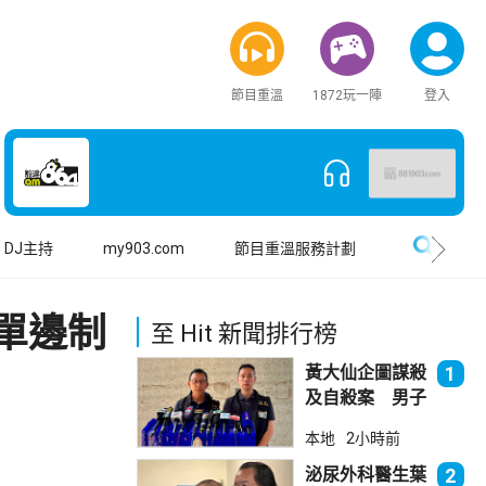
節目重溫
1872玩一陣
登入
搜尋
DJ主持
my903.com
節目重溫服務計劃
單邊制
至 Hit 新聞排行榜
黃大仙企圖謀殺
1
及自殺案 男子
斬傷樓上街坊後
本地
2小時前
墮樓亡
泌尿外科醫生葉
2