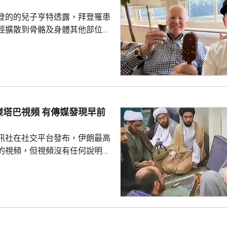
登的的兒子亨特透露，拜登罹患
經擴散到骨骼及身體其他部位，
特接受英國廣播公司訪問時，談
激動，表示看到拜登的病情，令
指癌細胞已經擴散，在很多方面
生活。但強調，拜登仍堅持就公
美國史上年
，在4年任期內，他的年齡及健
頻 有傳媒發現早前
關注。他前年6月同當時的共和
朗普進行電視辯論，出...
訊社在社交平台發布，伊朗最高
的視頻，但視頻沒有任何說明，
時間和內容。不過，有傳媒對比
像在早前伊朗媒體製作的一部關
紀錄片中出現過，當時穆傑塔巴
引述伊朗反
穆傑塔巴從未在美以聯合空襲
何伊朗政府成員。他病情危重，