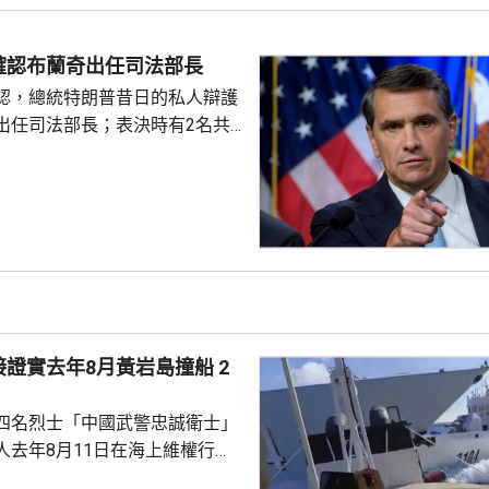
襲沖繩時的威力強大，中心附近
時162公里，陣風最大風速每小
確認布蘭奇出任司法部長
沖繩部分地區24小時雨量超過
認，總統特朗普昔日的私人辯護
計「白海豚」移動速...
出任司法部長；表決時有2名共
戈，聯同民主黨人投反對票，但
眾議院，仍以50對49票通過布蘭
2歲的布蘭奇擔任代理司法部長。
證實去年8月黃岩島撞船 2
四名烈士「中國武警忠誠衛士」
人去年8月11日在海上維權行動
國海警船當日在黃岩島追逐菲律