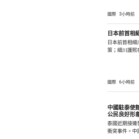
賓船隻期間，
意味中國時隔
國際
3小時前
2名海警人員殉職。 中國退役軍
的「中華英烈
日本前首相
去年8月11
日本前首相細
追記一等功。
策；細川護熙
中不幸犧牲，同
秋》月刊撰文
事論，令日中
正給日本國民
施，打破僵局
國際
6小時前
為，高市在與
興奮，在處理
方面，看不出有什麼戰
中國駐泰使
修改後的新版《
公民良好形
泰國近期接連
衝突事件。中
到泰國的公民