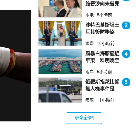
維晉涉向未曾見
面病人開藥 醫
本地
8小時前
委會繼續聆訊
沙特巴基斯坦土
3
耳其簽防務協
議 伊朗籲穆斯
國際
10小時前
林團結
風暴白海豚逼近
4
華東 料明晚至
周一登陸浙閩一
兩岸
6小時前
帶
俄羅斯指萊比錫
5
無人機事件是
「捏造挑釁」
國際
11小時前
更多新聞