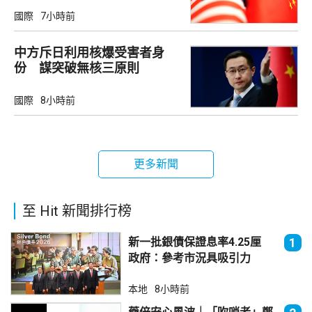
國際
7小時前
中方斥日利用核爆受害者身
份 謀突破無核三原則
國際
8小時前
更多新聞
至 Hit 新聞排行榜
新一批銀債保證息率4.25厘
1
政府：參考市況具吸引力
本地
8小時前