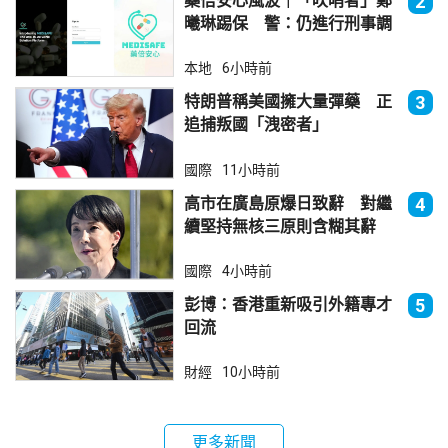
藥倍安心風波｜「吹哨者」鄭
2
曦琳踢保 警：仍進行刑事調
查
本地
6小時前
特朗普稱美國擁大量彈藥 正
3
追捕叛國「洩密者」
國際
11小時前
高市在廣島原爆日致辭 對繼
4
續堅持無核三原則含糊其辭
國際
4小時前
彭博：香港重新吸引外籍專才
5
回流
財經
10小時前
更多新聞