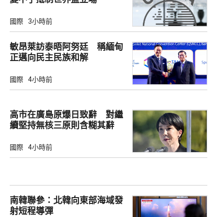
國際
3小時前
敏昂萊訪泰晤阿努廷 稱緬甸
正邁向民主民族和解
國際
4小時前
高市在廣島原爆日致辭 對繼
續堅持無核三原則含糊其辭
國際
4小時前
南韓聯參：北韓向東部海域發
射短程導彈