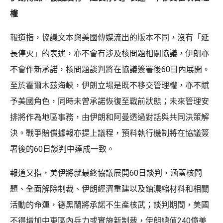
權
報道指，協議文本與美國傳媒流出的版本不同，沒有「延
長停火」的表述，亦不會有涉及核問題相關協議，伊朗亦
不會作新承諾，核問題談判將在協議簽署後60日內展開。
至於霍爾木茲海峽，伊朗立場是既不移交管理權，亦不賦
予美國角色，同時未曾承諾恢復至戰前狀態；未來管理安
排將作為地區事務，由伊朗和阿曼透過對話與共同決策解
決。戰爭賠償據報亦提上議程，預料執行機制將在協議簽
署後的60日談判中達成一致。
報道又指，美伊將就最終協議展開60日談判，涵蓋核問
題、全面解除制裁、伊朗經濟重建以及鈾濃縮材料和相關
活動的命運，德黑蘭將承諾不生產核武；談判期間，美國
不得增加中東區內兵力或實施新制裁，伊朗總值240億美