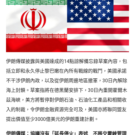
伊朗傳媒披露與美國達成的14點諒解備忘錄草案內容，包
括立即和永久停止黎巴嫩在內所有戰線的戰鬥，美國承諾
不干涉伊朗內政，以及從伊朗周邊地區撤軍，30日內解除
海上封鎖。草案指將在德黑蘭安排下，30日內重開霍爾木
茲海峽，美方將暫停對伊朗石油、石油化工產品和相關收
入的制裁，令伊朗金融資源完全可及，美國亦將聯同盟友
提出價值至少3000億美元的伊朗重建計劃。
伊朗傳媒：協議沒有「延長停火」表述 不移交霍峽管理