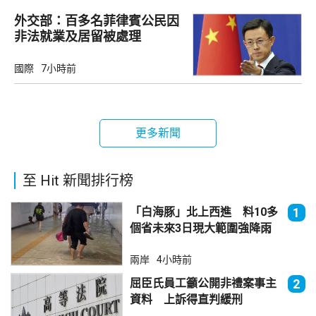
外交部：百多名菲律賓公民因
非法就業及居留被處理
國際
7小時前
更多新聞
至 Hit 新聞排行榜
「白海豚」北上西進 料10多
1
個省未來3日現大範圍強降雨
兩岸
4小時前
屈臣氏員工籲公開非禮案事主
2
資料 上訴得直判緩刑