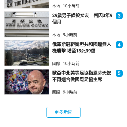
本地
10小時前
29歲男子誤殺女友 判囚3年9
3
個月
本地
9小時前
俄羅斯韃靼斯坦共和國遭無人
4
機襲擊 增至13死39傷
國際
10小時前
歐亞中北美等足協指恩芬天奴
5
不再適合做國際足協主席
國際
9小時前
更多新聞