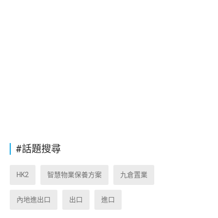
#話題搜尋
HK2
智慧物業保養方案
九倉置業
內地進出口
出口
進口