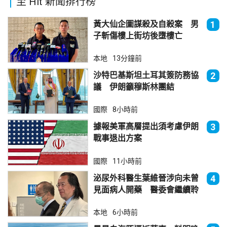
至 Hit 新聞排行榜
黃大仙企圖謀殺及自殺案 男
1
子斬傷樓上街坊後墮樓亡
本地
13分鐘前
沙特巴基斯坦土耳其簽防務協
2
議 伊朗籲穆斯林團結
國際
8小時前
據報美軍高層提出須考慮伊朗
3
戰事退出方案
國際
11小時前
泌尿外科醫生葉維晉涉向未曾
4
見面病人開藥 醫委會繼續聆
訊
本地
6小時前