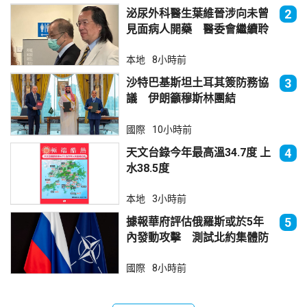
泌尿外科醫生葉維晉涉向未曾
2
見面病人開藥 醫委會繼續聆
訊
本地
8小時前
沙特巴基斯坦土耳其簽防務協
3
議 伊朗籲穆斯林團結
國際
10小時前
天文台錄今年最高溫34.7度 上
4
水38.5度
本地
3小時前
據報華府評估俄羅斯或於5年
5
內發動攻擊 測試北約集體防
禦
國際
8小時前