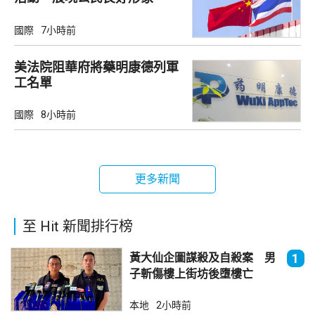
國際
7小時前
美法院阻華府將藥明康德列軍
工名單
國際
8小時前
更多新聞
至 Hit 新聞排行榜
黃大仙企圖謀殺及自殺案 男
1
子斬傷樓上街坊後墮樓亡
本地
2小時前