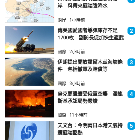
岸 料帶來極端強降水
兩岸
1小時前
傳美國愛國者導彈庫存不足
2
1700枚 副防長促加快生產武
器
國際
2小時前
伊朗提出開放霍爾木茲海峽條
3
件 包括撤軍及賠償等
國際
3小時前
烏克蘭繼續受俄軍空襲 澤連
4
斯基承認局勢嚴峻
國際
11小時前
天文台：今明兩日本港天氣持
5
續極端酷熱