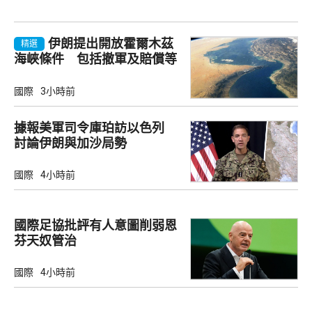
伊朗提出開放霍爾木茲
精選
海峽條件 包括撤軍及賠償等
國際
3小時前
據報美軍司令庫珀訪以色列
討論伊朗與加沙局勢
國際
4小時前
國際足協批評有人意圖削弱恩
芬天奴管治
國際
4小時前