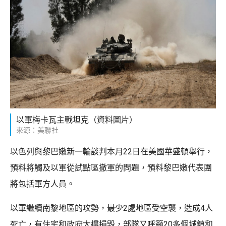
以軍梅卡瓦主戰坦克（資料圖片）
來源：美聯社
以色列與黎巴嫩新一輪談判本月22日在美國華盛頓舉行，
預料將觸及以軍從試點區撤軍的問題，預料黎巴嫩代表團
將包括軍方人員。
以軍繼續南黎地區的攻勢，最少2處地區受空襲，造成4人
死亡，有住宅和政府大樓損毀，部隊又呼籲20多個城鎮和