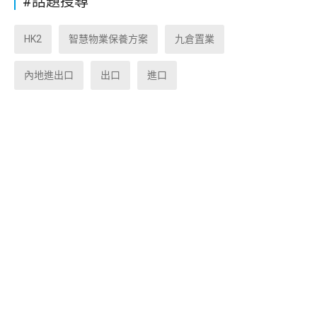
#話題搜尋
HK2
智慧物業保養方案
九倉置業
內地進出口
出口
進口