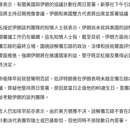
普表示，有關美國與伊朗的協議計劃在周日簽署。新華社下午引
坦將主持召開視像會議，伊朗和美國雙方代表將出席並簽署協議
名接近伊朗談判團隊的知情人士就表示，伊朗尚未就與美國的諒
關審議工作仍在繼續。這名知情人士指，截至目前，伊朗方面尚
備忘錄的最終立場，圍繞諒解備忘錄的政治、法律和技術層面評
層面推進，強調伊朗將在維護國家利益、堅守既定紅線及獲得必
終決定。
命衛隊早前就發聲明否認，批評特朗普在伊朗表明未敲定備忘錄
議，質疑他堅持周日簽署，原因是當日正值他的80歲生日，意團
並考驗伊朗的談判團隊。
言人巴加埃早前亦表示，由於美方猶豫不決，諒解備忘錄不會在
計劃派代表團到瑞士或巴基斯坦，但他同時不排除數日內簽署。