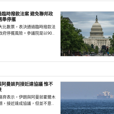
撥款法案 避免聯邦政
選舉停擺
大比數票，表決通過臨時撥款法
政府停擺風險。參議院是以90票
對下通過撥款法案，大部分聯邦
月11日。 聯邦政府當前
月30日到期。分析人士表示，新
政府在預算到期後繼續運轉，避
間停擺。 美國眾議院上
臨時撥款法案，與參議院今日通
少許差異，眾議院和參議院預計
阿曼談判接近達協議 惟不
行協調，完成...
峽
格齊表示，伊朗與阿曼就霍爾木
題，接近達成協議，但並不意味
。他在記者會說，談判正在進