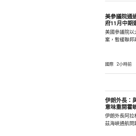
六人...
美參議院通過臨時
府11月中期
美國參議院以
案，暫緩聯邦
贊成、6票反
政府機構可運作至12
撥款預算在下
國際
2小時前
法案能讓聯邦
免在11月中期選舉期
月下旬通過的
過的法案存在
伊朗外長：與
在9月復會後進
意味重開霍
伊朗外長阿拉
茲海峽通航問
重新開放海峽