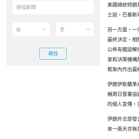
美國總統特朗
士說，巴基斯
另一方面，一
最終決定，相
公佈有關諒解
尋找
家和決策機構
框架內作出最
伊朗伊斯蘭革
稱周日簽署協
的個人宣傳，
伊朗外交部發
來一兩天亦無