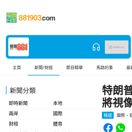
主頁
新聞/財經
節目精華
馬路的事
最
特朗
新聞分類
將視
即時新聞
本地
兩岸
國際
精選
國際
發
Share to Face
Share t
財經
體育