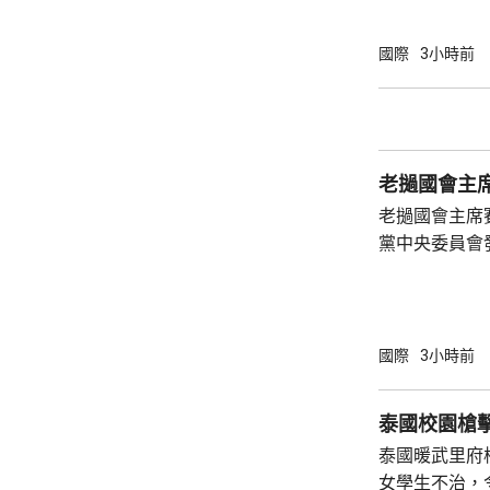
截導彈供應問
截導彈，但未
國際
3小時前
導彈定期供應
求，今年年收到
斯基6月在基
會上曾表示，
老撾國會主
的愛國者攔截彈
老撾國會主席
黨中央委員會
四下半旗志哀
國際
3小時前
泰國校園槍
泰國暖武里府
女學生不治，