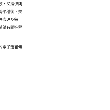
放，又指伊朗
勢平穩後，美
釋處理及銷
希望有關進程
的電子簽署儀