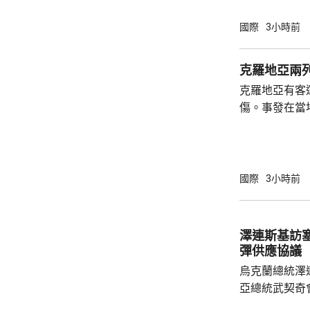
行，由於技術
路線，重開海
國際
3小時前
違反諒解備忘錄應作出
言人早前亦說
克羅地亞兩列
曼的談判無關
克羅地亞有客
伊朗的條件，
傷。事發在當
接受條件，海
時載有26名
里處，與一列
被撞至嚴重變
國際
3小時前
澤連斯基訪塞爾維亞 稱
彈供應協議
烏克蘭總統澤
亞總統武契奇
基表示，烏克