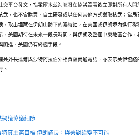
社交平台發文，指霍爾木茲海峽將在協議簽署後立即對所有人開
核武，也不會購買、自主研發或以任何其他方式獲取核武；當局
候，取出埋藏在伊朗山體下的濃縮鈾，在美國或伊朗境內進行稀
示，美國期待在未來一段長時間，與伊朗及整個中東地區合作，
與願違，美國仍有終極手段。
理兼外長達爾與沙特阿拉伯外相費薩爾通電話，亦表示美伊協議
行。
美擬議協議細節
魯特真主黨目標 伊朗議長：與美對話變不可能