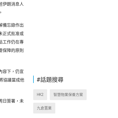
述伊朗消息人
。
解備忘錄作出
未正式批准或
估工作仍在專
要保障的原則
內容下，仍宣
#話題搜尋
將協議當成他
HK2
智慧物業保養方案
周日簽署，未
九倉置業