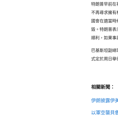
特朗普早前在
不再尋求擁有
國會在適當時
毀。特朗普表
順利，如果事
巴基斯坦副總
式定於周日舉
相關新聞：
伊朗披露伊
以軍空襲貝