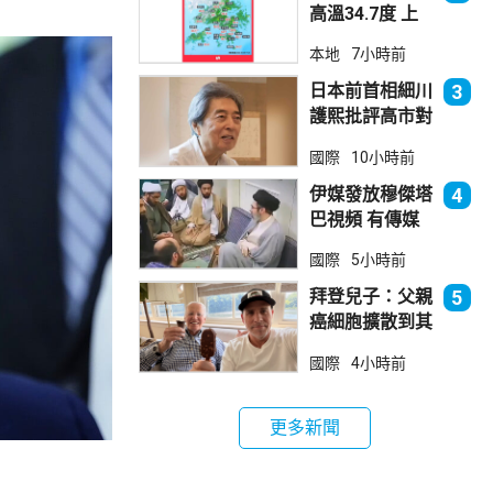
高溫34.7度 上
水38.5度
本地
7小時前
日本前首相細川
3
護熙批評高市對
華等政策
國際
10小時前
伊媒發放穆傑塔
4
巴視頻 有傳媒
發現早前曾播出
國際
5小時前
拜登兒子：父親
5
癌細胞擴散到其
他部位 帶來痛
國際
4小時前
苦
更多新聞