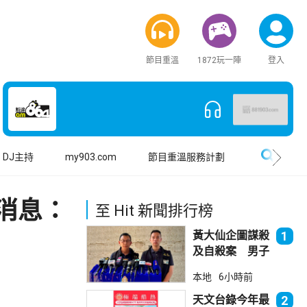
節目重溫
1872玩一陣
登入
搜尋
DJ主持
my903.com
節目重溫服務計劃
消息：
至 Hit 新聞排行榜
黃大仙企圖謀殺
1
及自殺案 男子
斬傷樓上街坊後
本地
6小時前
墮樓亡
天文台錄今年最
2