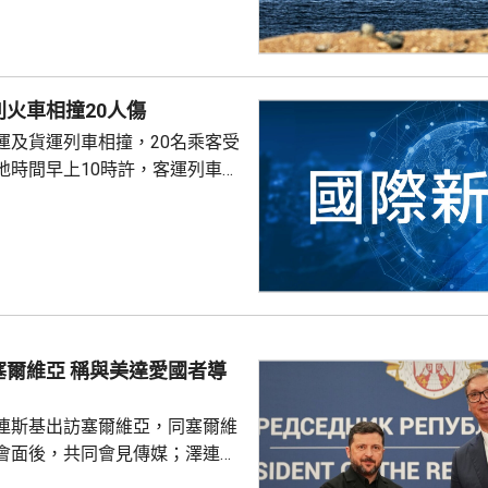
上的複雜性，正在擬定一條臨時
峽還取決於其他條件，包括美國
賠償。 伊朗革命衛隊發
，重開霍爾木茲海峽與伊朗同阿
火車相撞20人傷
，而是取決於美國是否完全接受
運及貨運列車相撞，20名乘客受
並停止干涉地區談判。一旦美國
地時間早上10時許，客運列車當
峽將重新開放。
乘客，在首都薩格勒布以東約60公
貨運列車相撞。客運列車有車廂
形。傷者中，有6人重傷。
與美達愛國者導
連斯基出訪塞爾維亞，同塞爾維
會面後，共同會見傳媒；澤連斯
蘭與美國就愛國者防空系統的攔