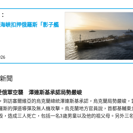
：
海峽扣押俄羅斯「影子艦
026
新聞
受俄軍空襲 澤連斯基承認局勢嚴峻
，到訪塞爾維亞的烏克蘭總統澤連斯基承認，烏克蘭局勢嚴峻，
羅斯的彈道導彈及無人機攻擊。烏克蘭地方官員說，首都基輔東
毀，造成三人死亡，包括一名3歲男童以及他的祖父母。另外三
留醫。澤連斯基表示，基輔的民用基礎設施受到多枚彈道導彈攻
俄羅斯地方官員說，有