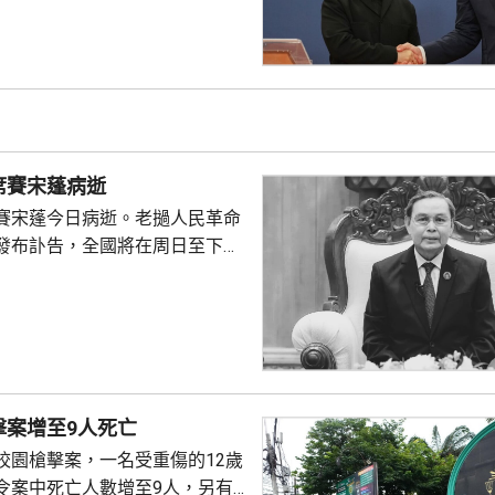
題達成協議，美國每月將提供攔
透露具體數量；他說，即便實現
，仍無法完全滿足烏克蘭防空需
的導彈數量將少於去年。 澤連
輔與北約秘書長呂特舉行合記者
由於中東戰事，烏克蘭實際收到
席賽宋蓬病逝
，遠低於盟友承諾的數量...
賽宋蓬今日病逝。老撾人民革命
發布訃告，全國將在周日至下周
。
擊案增至9人死亡
校園槍擊案，一名受重傷的12歲
令案中死亡人數增至9人，另有