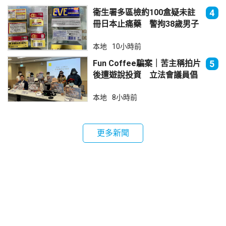
衞生署多區檢約100盒疑未註
4
冊日本止痛藥 警拘38歲男子
本地
10小時前
Fun Coffee騙案｜苦主稱拍片
5
後遭遊說投資 立法會議員倡
加強保障
本地
8小時前
更多新聞