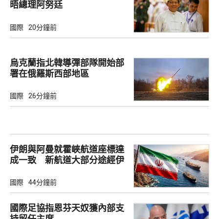
晤總理阿努廷
國際
20分鐘前
烏克蘭指北韓導彈部隊開始部
署在俄羅斯西部地區
國際
26分鐘前
伊朗與阿曼就霍峽航道座標達
成一致 新航道大部分途經伊
朗領海
國際
44分鐘前
國際足協指恩芬天奴獲內部支
持留任主席