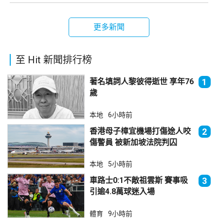
更多新聞
至 Hit 新聞排行榜
著名填詞人黎彼得逝世 享年76
1
歲
本地
6小時前
香港母子樟宜機場打傷途人咬
2
傷警員 被新加坡法院判囚
本地
5小時前
車路士0:1不敵祖雲斯 賽事吸
3
引逾4.8萬球迷入場
體育
9小時前