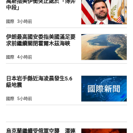
萬斯指美伊衝突正處於「博弈
中段」
國際
3小時前
伊朗最高國安委指美國滿足要
求前繼續關閉霍爾木茲海峽
國際
4小時前
日本岩手縣近海凌晨發生5.6
級地震
國際
5小時前
烏克蘭繼續受俄軍空襲 澤連