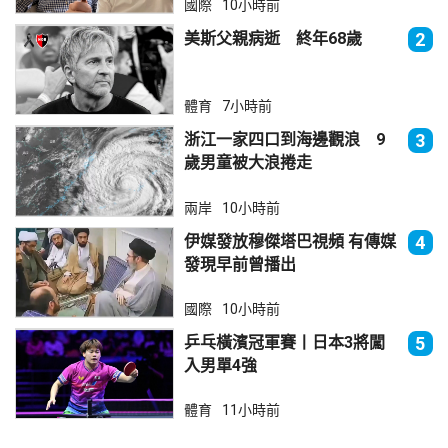
國際
10小時前
美斯父親病逝 終年68歲
2
體育
7小時前
浙江一家四口到海邊觀浪 9
3
歲男童被大浪捲走
兩岸
10小時前
伊媒發放穆傑塔巴視頻 有傳媒
4
發現早前曾播出
國際
10小時前
乒乓橫濱冠軍賽丨日本3將闖
5
入男單4強
體育
11小時前