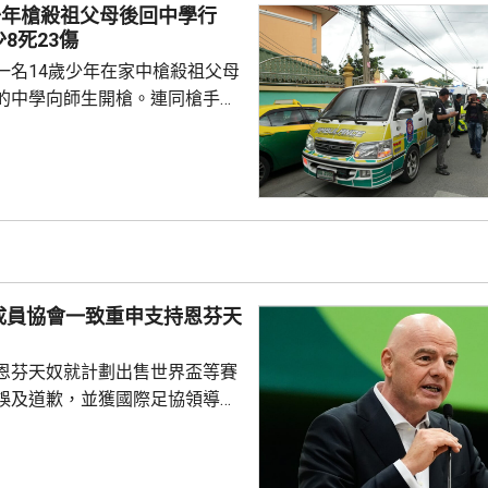
機場後，被海關在行李內搜出25
少年槍殺祖父母後回中學行
7萬粒搖頭丸以及少量冰毒。馬
8死23傷
前休假兩日，...
一名14歲少年在家中槍殺祖父母
的中學向師生開槍。連同槍手在
共造成最少8人死亡、23人受傷，
重。槍手犯案動機未明。 當地
當地早上先在家中，用祖父的9
，槍殺同住的祖父和祖母，10時
兇。網上片段見到，穿紫色衣的
外的走廊行過，亦有人拍到他為
校方事後疏散學生，警方圍封校
成員協會一致重申支持恩芬天
發子彈。調查指...
恩芬天奴就計劃出售世界盃等賽
誤及道歉，並獲國際足協領導層
非洲足協亦發聲明指，54個成員
支持恩芬天奴，感謝他多年來對
持。主席莫特塞佩表示，歡迎國