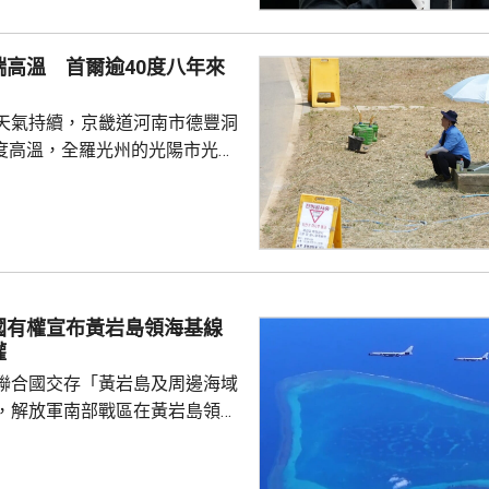
查今次爭議事件，但同時呼籲要
透明度。 非洲足協的表
端高溫 首爾逾40度八年來
協的立場完全不同。歐洲足協重
奴擔任國際足協主席已失去信
天氣持續，京畿道河南市德豐洞
留任，將抵制未來的世界盃...
7度高溫，全羅光州的光陽市光陽
區亦錄得40.2度，是首爾自
1日以來首次超過40度。江原道寧
州市金沙面，及慶尚南道密陽市
廳指，今年6月1日
14.8日「酷暑天」，即最高氣
是自1973年有紀錄以來同期第
國有權宣布黃岩島領海基線
低氣溫保持在25度或以上的「熱
權
聯合國交存「黃岩島及周邊海域
，解放軍南部戰區在黃岩島領
邊海空域組織海空聯合演訓，中
近海域組織維權執法管控演練，