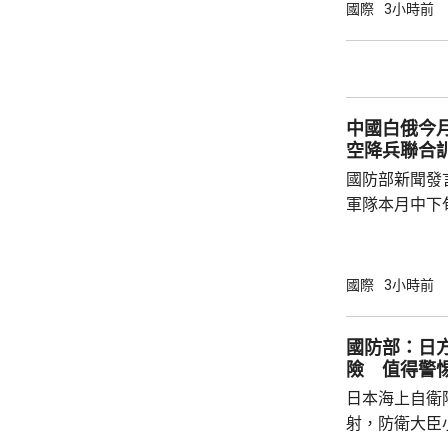
被菲方批評是非法行為。
國際
3小時前
曦強調，黃岩
和平、有效行
據國際法宣布
方行徑嚴重侵
中國白俄今月
國際關係基本準
空降兵聯合
國防部新聞發
軍隊本月中下旬
空降兵聯合訓
題，主要開展
剿與固守等演
國際
3小時前
聯訓，有助進
強兩軍務實合作。 兩國對上一次軍
國防部：日
7月，當時在
險 值得警
恐行動為背景的
日本海上自衛
訓練。至於「神
射，防衛大臣