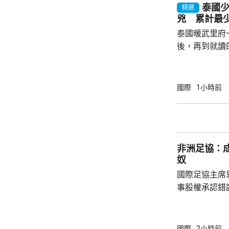
日抵達雅加達
泰國
精選
公斤，相當於
兇 累計最少
航指這名機師之
泰國暖武里府
後，再到就讀
內，2宗案件
其中2人傷勢嚴
警方指，槍手
國際
1小時前
毫米口徑手槍
過後再回校行
槍手曾在課室
手槍換子彈。
非洲足協：
園，共檢獲34
奴
國際足協主席
事股權承認錯
全力支持後，
協會一致重申
非洲足球的支
國際
2小時前