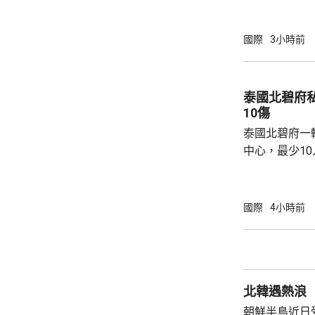
峻、最複雜的
一種反擊手段
批評日方加快
國際
3小時前
獗、十分危險
日方所謂周邊
守防衛規制，加
泰國北碧府
說，真正威脅
10傷
恰是日本國內謀
泰國北碧府一
中心，最少1
團體正在現場
故原因有待調
國際
4小時前
北韓遇熱浪
朝鮮半島近日