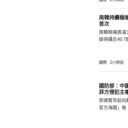
際足協承諾審
進行良好管治及增加
南韓持續極
態，與歐洲足
首次
申，對恩芬天
南韓極端高溫
心，只要他繼續
錄得攝氏40.
邑，及首爾蘆原
2018年8月
越、京畿道驪
國際
2小時前
等地，亦高達39.8度。 氣象
起，全國平均有
溫超過33度，
國防部：中
四高。夜間最
菲方侵犯主
帶夜」亦...
菲律賓早前向
官方海圖」後
海、領空和周
國海警亦在附