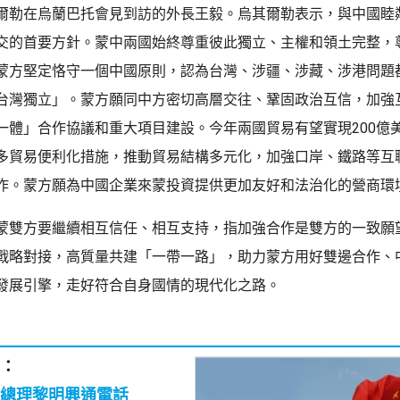
爾勒在烏蘭巴托會見到訪的外長王毅。烏其爾勒表示，與中國睦
交的首要方針。蒙中兩國始終尊重彼此獨立、主權和領土完整，
蒙方堅定恪守一個中國原則，認為台灣、涉疆、涉藏、涉港問題
台灣獨立」。蒙方願同中方密切高層交往、鞏固政治互信，加強
一體」合作協議和重大項目建設。今年兩國貿易有望實現200億
多貿易便利化措施，推動貿易結構多元化，加強口岸、鐵路等互
作。蒙方願為中國企業來蒙投資提供更加友好和法治化的營商環
蒙雙方要繼續相互信任、相互支持，指加強合作是雙方的一致願
戰略對接，高質量共建「一帶一路」，助力蒙方用好雙邊合作、
發展引擎，走好符合自身國情的現代化之路。
：
總理黎明興通電話