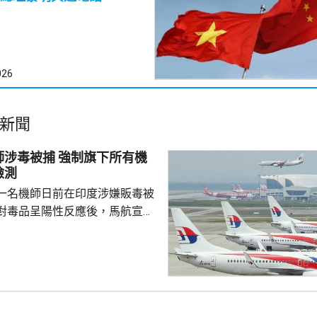
026
新聞
捕 強制旗下所有機
檢測
一名機師日前在印度涉嫌販毒被
對毒品呈陽性反應後，馬航宣布
0名機師實施強制毒品檢測，預計本
成，若機師未能在規定期限內完成
執行飛行任務，機艙服務員亦都
公司重申對任何的不當行為採取