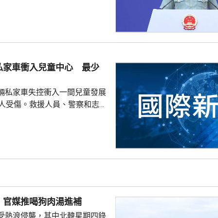
安全環境，遠程導彈將成為日本
。國防部新聞發言人陳曦回應，
發展進攻性武器的動向日益猖
，值得地區國家高度警惕，強調
安全威脅只是突破和平憲法和專
速推進再軍事化的藉口。 陳曦
私家車衝入兒童中心 最少
日本安全、地區和平穩定的，恰
求擴軍備武、加速再軍事化...
輛私家車失控衝入一間兒童發展
0人受傷。救援人員、警察和志願
展開救援，將傷者送院治理，事
查。
 官媒推喝狗肉湯進補
受熱浪侵襲，其中北韓星期四錄