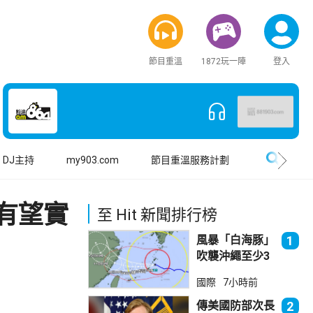
節目重溫
1872玩一陣
登入
搜尋
DJ主持
my903.com
節目重溫服務計劃
有望實
至 Hit 新聞排行榜
風暴「白海豚」
1
吹襲沖繩至少3
傷 近500航班
國際
7小時前
取消
傳美國防部次長
2