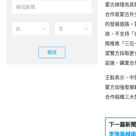
蒙古總理烏其
合作是蒙古外
的發展道路。
政，不支持「
極推進「三位
尋找
望雙方採取更
設施、礦業合
王毅表示，中
蒙方加強發展
合作組織三大
下一篇新聞
李強與越南