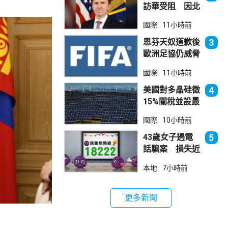
訪華受阻 因北
京不滿美對台軍
國際
11小時前
售
恩芬天奴道歉後
3
歐洲足協仍威脅
罷踢世界盃等賽
國際
11小時前
事
美國對多晶硅徵
4
15%關稅並設最
低價格 盧特尼
國際
10小時前
克：中國無法再
傾銷
43歲女子遇電
5
話騙案 損失近
6900萬元
本地
7小時前
更多新聞