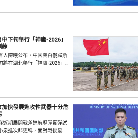
 國防部新聞發言人陳
島是中國固有領土，中方持續、
使主權和管轄權，是唯一有權依
黃岩島領海基線的國家，譴責菲
犯中國領土主權，違反國際法與
中下旬舉行「神鷹-2026」
則，非法無效，而中方組織...
訓練
言人陳曦公布，中國與白俄羅斯
將在湖北舉行「神鷹-2026」
練，以聯合城鎮反恐行動為課
偵察與反偵察、奪控與防衛、清
練，是雙方第4次舉行有關系列
一步提升參訓部隊實戰能力，加
演是在前年
方加快發展進攻性武器十分危
白俄羅斯布列斯特附近舉行以反
惕
「雄鷹突擊-2024」陸軍聯合
隊近期展開戰斧巡航導彈實彈試
鷹」系列對上一次...
小泉進次郎更稱，面對戰後最嚴