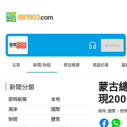
主頁
新聞/財經
節目精華
馬路的事
最
蒙古
新聞分類
現20
即時新聞
本地
兩岸
國際
兩岸, 國際
發佈 
Share to Face
Share t
財經
體育