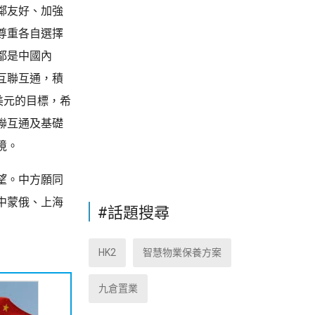
鄰友好、加強
尊重各自選擇
都是中國內
互聯互通，積
美元的目標，希
聯互通及基礎
境。
望。中方願同
中蒙俄、上海
#話題搜尋
HK2
智慧物業保養方案
九倉置業