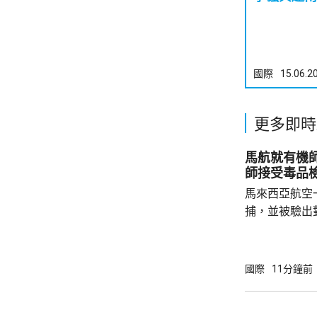
國際
15.06.2
更多即時
馬航就有機師涉毒被
師接受毒品
馬來西亞航空
捕，並被驗出
對旗下126
月15日前完
篩檢，將不得
國際
11分鐘前
要接受檢測。
零容忍能度。 涉案的39歲馬航機師，上月28