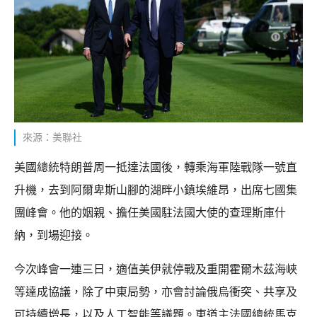
來源：美聯社
美國總統特朗普周一抵達法國後，轉乘海軍陸戰隊一號直
升機，去到阿爾卑斯山腳的湖畔小鎮埃維昂，出席七國集
團峰會。他的姻親、擔任美國駐法國大使的查理斯庫什
納，到場迎接。
今次峰會一連三日，適值美伊就停戰及重開霍爾木茲海峽
等達成協議，除了中東局勢，亦會討論俄烏衝突、共享及
可持續增長，以及人工智能等議題。東道主法國總統馬克