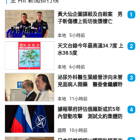
至 Hit 新聞排行榜
黃大仙企圖謀殺及自殺案 男
1
子斬傷樓上街坊後墮樓亡
本地
5小時前
天文台錄今年最高溫34.7度 上
2
水38.5度
本地
6小時前
泌尿外科醫生葉維晉涉向未曾
3
見面病人開藥 醫委會繼續聆
訊
本地
11小時前
據報華府評估俄羅斯或於5年
4
內發動攻擊 測試北約集體防
禦
國際
10小時前