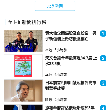
更多新聞
至 Hit 新聞排行榜
黃大仙企圖謀殺及自殺案 男
1
子斬傷樓上街坊後墮樓亡
本地
5小時前
天文台錄今年最高溫34.7度 上
2
水38.5度
本地
6小時前
日本前首相細川護熙批評高市
3
對華等政策
國際
9小時前
據報華府評估俄羅斯或於5年
4