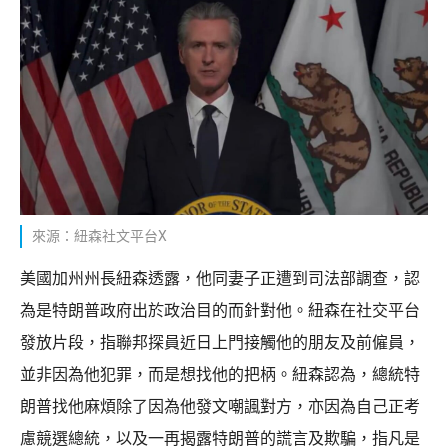
來源：紐森社文平台X
美國加州州長紐森透露，他同妻子正遭到司法部調查，認
為是特朗普政府出於政治目的而針對他。紐森在社交平台
發放片段，指聯邦探員近日上門接觸他的朋友及前僱員，
並非因為他犯罪，而是想找他的把柄。紐森認為，總統特
朗普找他麻煩除了因為他發文嘲諷對方，亦因為自己正考
慮競選總統，以及一再揭露特朗普的謊言及欺騙，指凡是