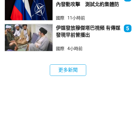
內發動攻擊 測試北約集體防
禦
國際
11小時前
伊媒發放穆傑塔巴視頻 有傳媒
5
發現早前曾播出
國際
4小時前
更多新聞