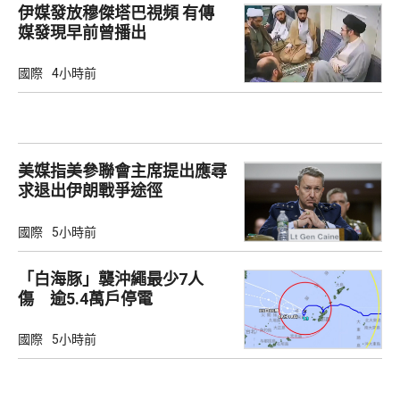
伊媒發放穆傑塔巴視頻 有傳
媒發現早前曾播出
國際
4小時前
美媒指美參聯會主席提出應尋
求退出伊朗戰爭途徑
國際
5小時前
「白海豚」襲沖繩最少7人
傷 逾5.4萬戶停電
國際
5小時前